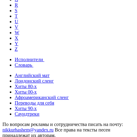
R
S
T
U
V
W
X
Y
Z
Исполнители
Словарь
Английский мат
Лондонский сленг
Хиты 80-х
Хиты 00-х
Афроамериканский сленг
Переводы для себя
Хиты 90-х
Саундтреки
По вопросам рекламы и сотрудничества писать на почту:
nikkurhashem@yandex.ru
Все права на тексты песен
принадлежат их авторам.