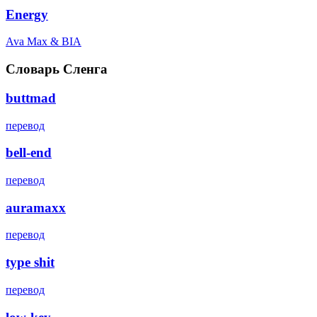
Energy
Ava Max & BIA
Словарь Сленга
buttmad
перевод
bell-end
перевод
auramaxx
перевод
type shit
перевод