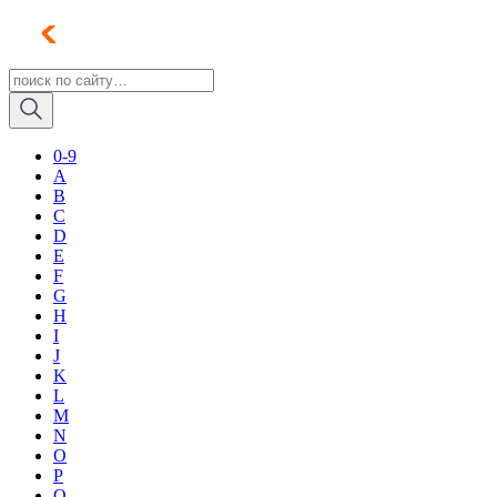
0-9
A
B
C
D
E
F
G
H
I
J
K
L
M
N
O
P
Q