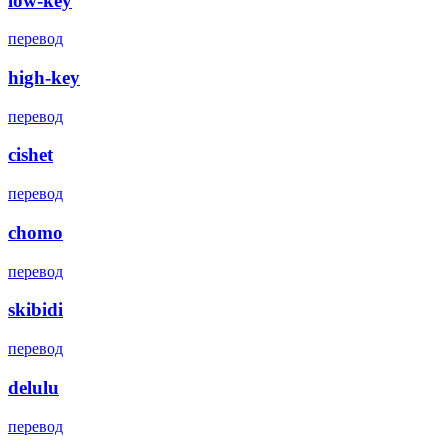
low-key
перевод
high-key
перевод
cishet
перевод
chomo
перевод
skibidi
перевод
delulu
перевод