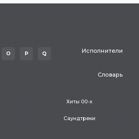
Исполнители
O
P
Q
Словарь
Хиты 00-х
Саундтреки