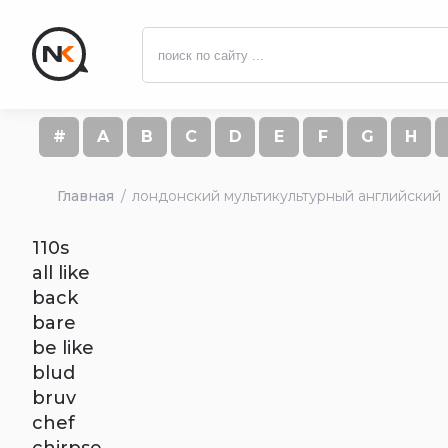
#
A
B
C
D
E
F
G
H
Главная
лондонский мультикультурный английский
110s
all like
back
bare
be like
blud
bruv
chef