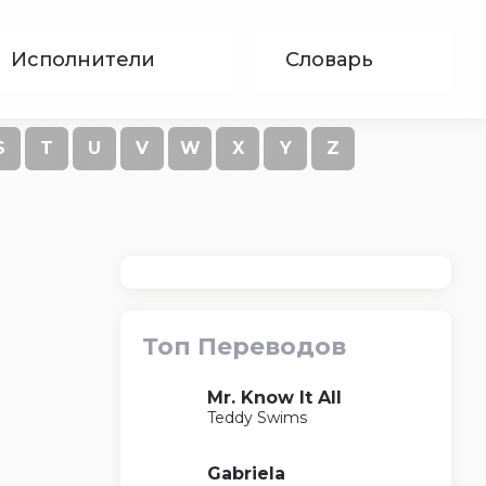
Исполнители
Словарь
S
T
U
V
W
X
Y
Z
Топ Переводов
Mr. Know It All
Teddy Swims
Gabriela