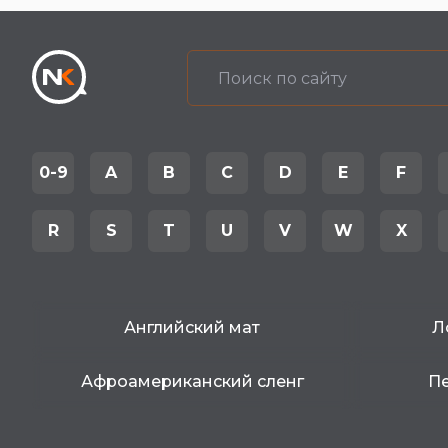
0-9
A
B
C
D
E
F
R
S
T
U
V
W
X
Английский мат
Л
Афроамериканский сленг
Пе