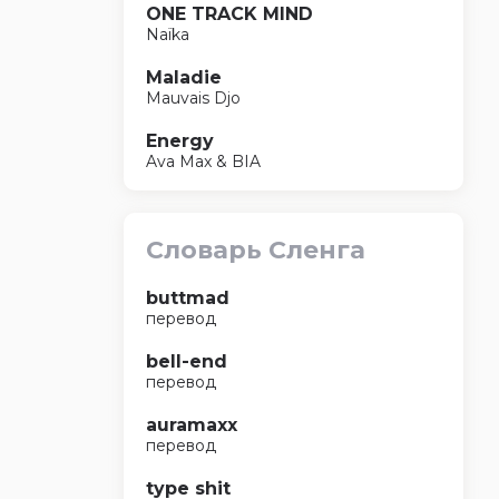
ONE TRACK MIND
Naïka
Maladie
Mauvais Djo
Energy
Ava Max & BIA
Словарь Сленга
buttmad
перевод
bell-end
перевод
auramaxx
перевод
type shit