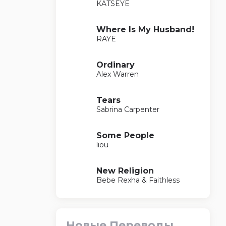
KATSEYE
Where Is My Husband!
RAYE
Ordinary
Alex Warren
Tears
Sabrina Carpenter
Some People
liou
New Religion
Bebe Rexha & Faithless
Новые Переводы