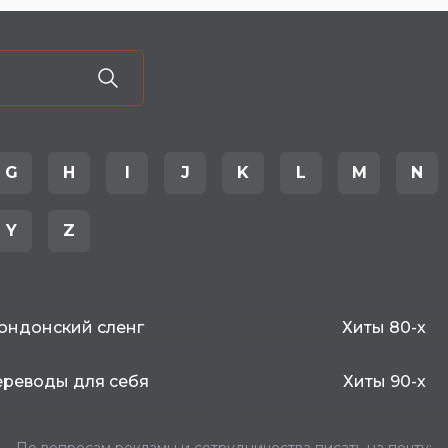
G
H
I
J
K
L
M
N
Y
Z
ондонский сленг
Хиты 80-х
реводы для себя
Хиты 90-х