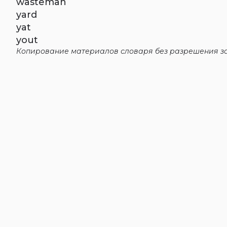
wasteman
yard
yat
yout
Копирование материалов словаря без разрешения за