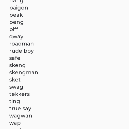
nang
paigon
peak
peng
piff
qway
roadman
rude boy
safe
skeng
skengman
sket
swag
tekkers
ting
true say
wagwan
wap