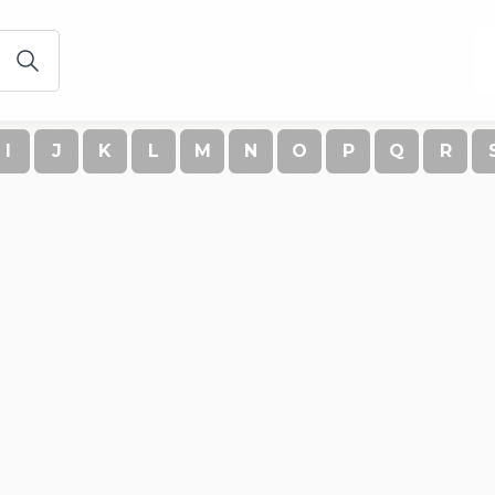
I
J
K
L
M
N
O
P
Q
R