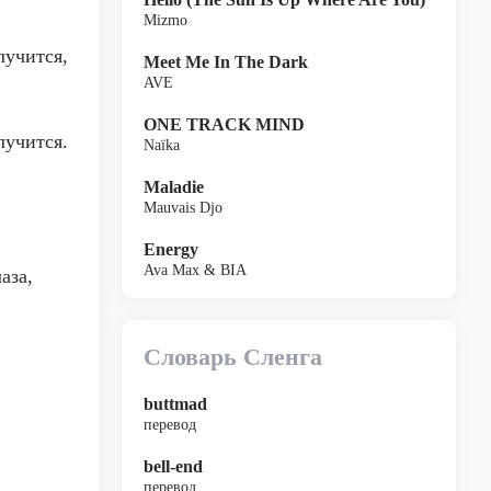
Mizmo
лучится,
Meet Me In The Dark
AVE
ONE TRACK MIND
лучится.
Naïka
Maladie
Mauvais Djo
Energy
Ava Max & BIA
аза,
Словарь Сленга
buttmad
перевод
bell-end
перевод