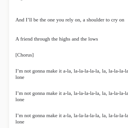
And I’ll be the one you rely on, a shoulder to cry on
A friend through the highs and the lows
[Chorus]
I’m not gonna make it a-la, la-la-la-la-la, la, la-la-la-l
lone
I’m not gonna make it a-la, la-la-la-la-la, la, la-la-la-l
lone
I’m not gonna make it a-la, la-la-la-la-la, la, la-la-la-l
lone