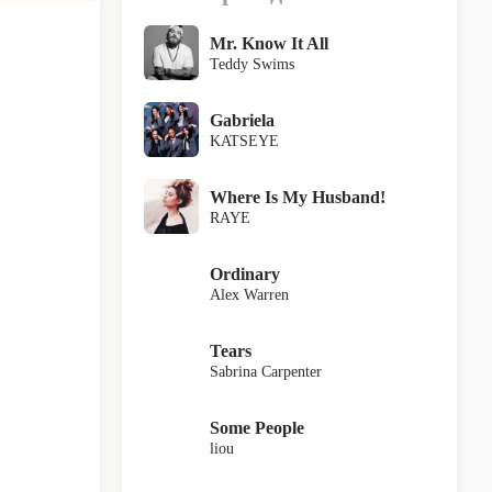
Mr. Know It All
Teddy Swims
Gabriela
KATSEYE
Where Is My Husband!
RAYE
Ordinary
Alex Warren
Tears
Sabrina Carpenter
Some People
liou