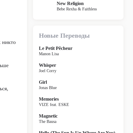
New Religion
Bebe Rexha & Faithless
Новые Переводы
к никто
Le Petit Pêcheur
Manon Lisa
льше
Whisper
Joel Corry
Girl
ься,
Jonas Blue
Memories
VIZE feat. ESKE
Magnetic
The Bausa
Hello (The Sun Is Up Where Are You)