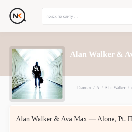
Alan Walker & Av
Главная
A
Alan Walker
Alan Walker & Ava Max — Alone, Pt. I