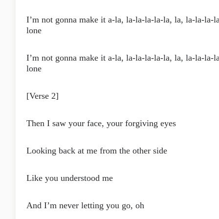
I’m not gonna make it a-la, la-la-la-la-la, la, la-la-la-l
lone
I’m not gonna make it a-la, la-la-la-la-la, la, la-la-la-l
lone
[Verse 2]
Then I saw your face, your forgiving eyes
Looking back at me from the other side
Like you understood me
And I’m never letting you go, oh