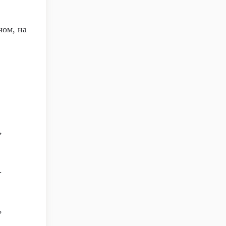
чом, на
,
.
,