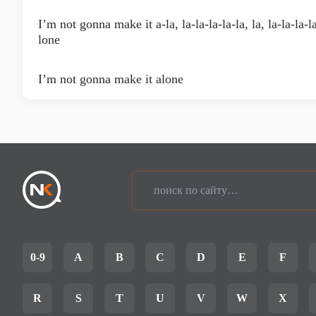
I’m not gonna make it a-la, la-la-la-la-la, la, la-la-la-l
lone
I’m not gonna make it alone
0-9
A
B
C
D
E
F
R
S
T
U
V
W
X