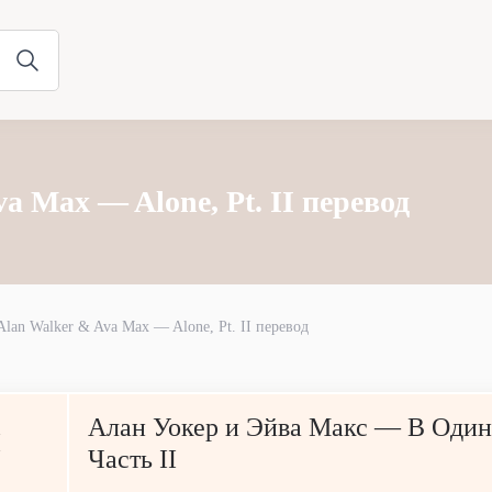
a Max — Alone, Pt. II перевод
Alan Walker & Ava Max — Alone, Pt. II перевод
Алан Уокер и Эйва Макс — В Один
I
Часть II