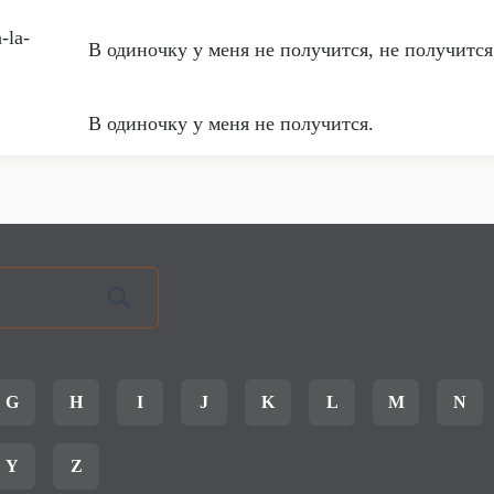
a-la-
В одиночку у меня не получится, не получится
В одиночку у меня не получится.
G
H
I
J
K
L
M
N
Y
Z