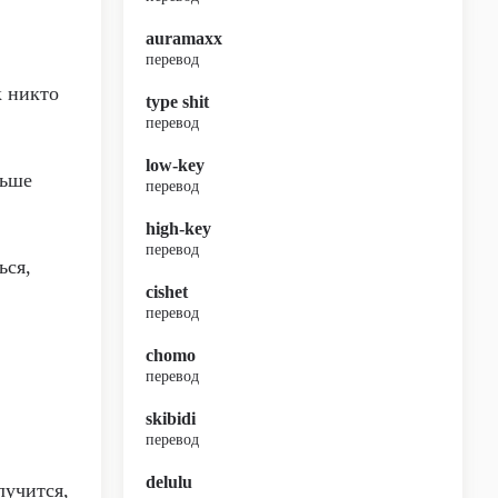
auramaxx
перевод
к никто
type shit
перевод
low-key
льше
перевод
high-key
перевод
ься,
cishet
перевод
chomo
перевод
skibidi
перевод
delulu
лучится,