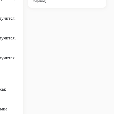
перевод
лучится.
лучится,
лучится.
как
льше