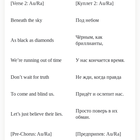
[Verse 2: Au/Ra]
[Куплет 2: Au/Ra]
Beneath the sky
Под небом
Чёрным, как
As black as diamonds
бриллианты,
We’re running out of time
У нас кончается время.
Don’t wait for truth
Не жди, когда правда
To come and blind us.
Придёт и ослепит нас.
Просто поверь в их
Let’s just believe their lies.
обман.
[Pre-Chorus: Au/Ra]
[Предприпев: Au/Ra]