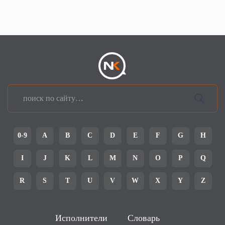
0-9
A
B
C
D
E
F
G
H
I
J
K
L
M
N
O
P
Q
R
S
T
U
V
W
X
Y
Z
Исполнители
Словарь