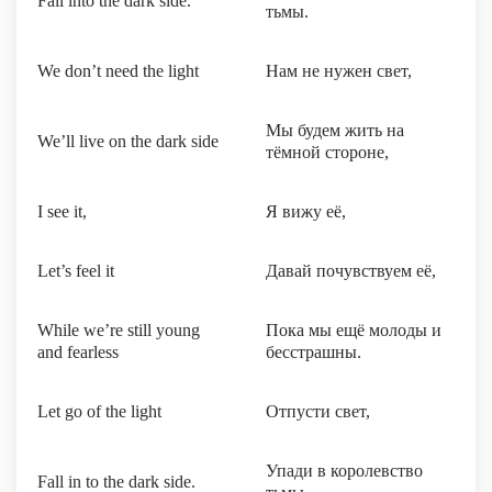
Fall into the dark side.
тьмы.
We don’t need the light
Нам не нужен свет,
Мы будем жить на
We’ll live on the dark side
тёмной стороне,
I see it,
Я вижу её,
Let’s feel it
Давай почувствуем её,
While we’re still young
Пока мы ещё молоды и
and fearless
бесстрашны.
Let go of the light
Отпусти свет,
Упади в королевство
Fall in to the dark side.