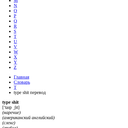
M
N
O
P
Q
R
S
T
U
V
W
X
Y
Z
Главная
Словарь
T
type shit перевод
type shit
[‘taɪp ˌʃɪt]
(наречие)
(американский английский)
(сленг)
(грубое)