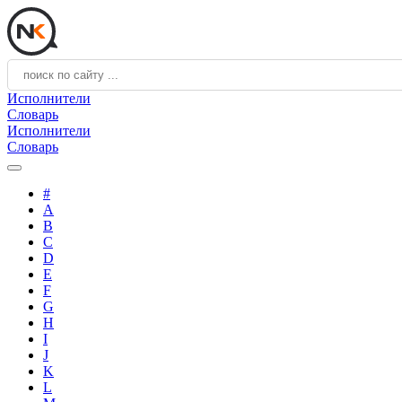
Исполнители
Словарь
Исполнители
Словарь
#
A
B
C
D
E
F
G
H
I
J
K
L