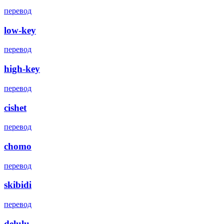
перевод
low-key
перевод
high-key
перевод
cishet
перевод
chomo
перевод
skibidi
перевод
delulu