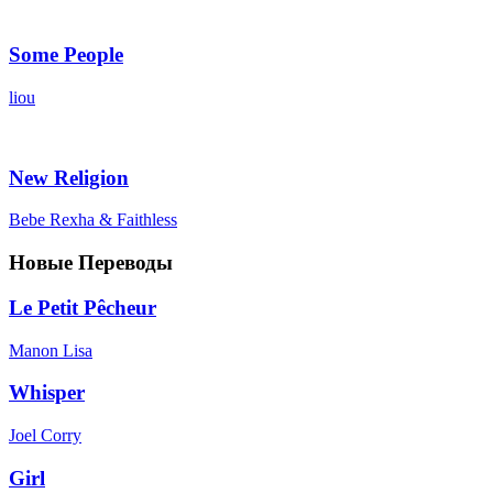
Some People
liou
New Religion
Bebe Rexha & Faithless
Новые Переводы
Le Petit Pêcheur
Manon Lisa
Whisper
Joel Corry
Girl