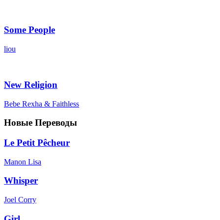
Some People
liou
New Religion
Bebe Rexha & Faithless
Новые Переводы
Le Petit Pêcheur
Manon Lisa
Whisper
Joel Corry
Girl