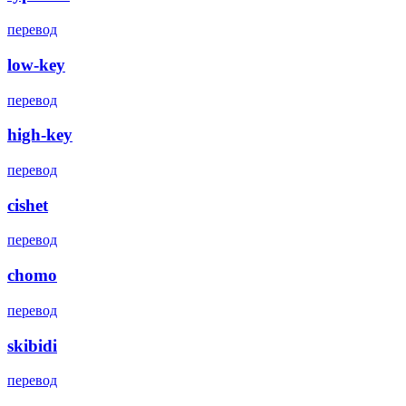
перевод
low-key
перевод
high-key
перевод
cishet
перевод
chomo
перевод
skibidi
перевод