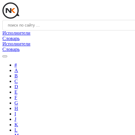
Исполнители
Словарь
Исполнители
Словарь
#
A
B
C
D
E
F
G
H
I
J
K
L