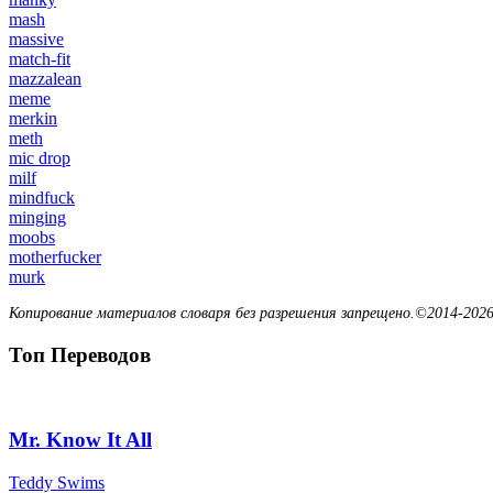
mash
massive
match-fit
mazzalean
meme
merkin
meth
mic drop
milf
mindfuck
minging
moobs
motherfucker
murk
Копирование материалов словаря без разрешения запрещено.©2014-2026
Топ Переводов
Mr. Know It All
Teddy Swims