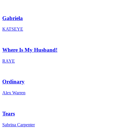
Gabriela
KATSEYE
Where Is My Husband!
RAYE
Ordinary
Alex Warren
Tears
Sabrina Carpenter