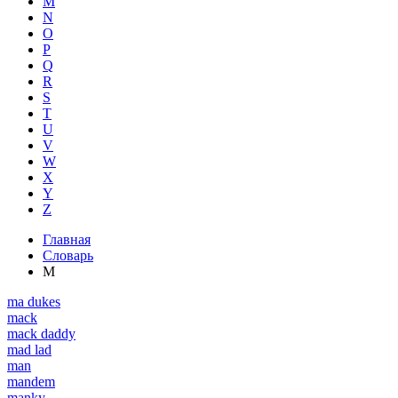
M
N
O
P
Q
R
S
T
U
V
W
X
Y
Z
Главная
Словарь
M
ma dukes
mack
mack daddy
mad lad
man
mandem
manky