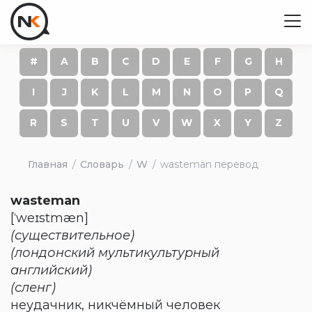
#
A
B
C
D
E
F
G
H
I
J
K
L
M
N
O
P
Q
R
S
T
U
V
W
X
Y
Z
Главная
Словарь
W
wasteman перевод
wasteman
[ˈweɪstmæn]
(существительное)
(лондонский мультикультурный
английский)
(сленг)
неудачник, никчёмный человек