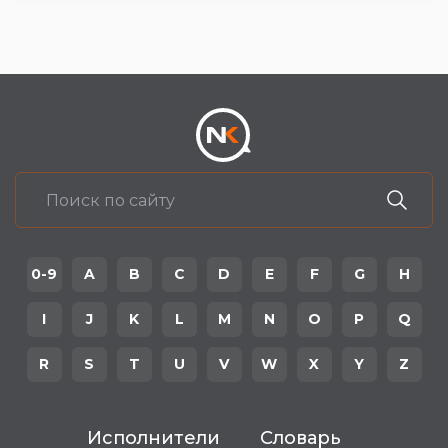
0-9
A
B
C
D
E
F
G
H
I
J
K
L
M
N
O
P
Q
R
S
T
U
V
W
X
Y
Z
Исполнители
Словарь