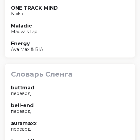
ONE TRACK MIND
Naïka
Maladie
Mauvais Djo
Energy
Ava Max & BIA
Словарь Сленга
buttmad
перевод
bell-end
перевод
auramaxx
перевод