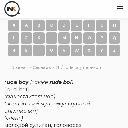
#
A
B
C
D
E
F
G
H
I
J
K
L
M
N
O
P
Q
R
S
T
U
V
W
X
Y
Z
Главная
Словарь
R
rude boy перевод
rude boy
(также
rude boi
)
[ˈruːd ˌbɔɪ]
(существительное)
(лондонский мультикультурный
английский)
(сленг)
молодой хулиган, головорез