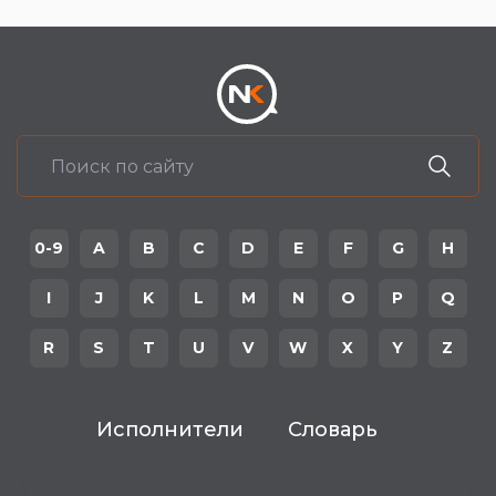
0-9
A
B
C
D
E
F
G
H
I
J
K
L
M
N
O
P
Q
R
S
T
U
V
W
X
Y
Z
Исполнители
Словарь