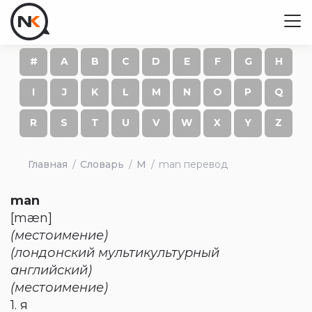
#
A
B
C
D
E
F
G
H
I
J
K
L
M
N
O
P
Q
R
S
T
U
V
W
X
Y
Z
Главная
Словарь
M
man перевод
man
[mæn]
(местоимение)
(лондонский мультикультурный
английский)
(местоимение)
1. я