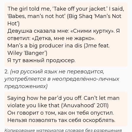
The girl told me, ‘Take off your jacket.’ I said,
‘Babes, man’s not hot’ (Big Shaq ‘Man’s Not
Hot’)
Девушка сказала мне: «Сними куртку». Я
ответил: «Детка, мне не жарко».
Man’s a big producer ina dis (Jme feat.
Wiley ‘Banger’)
Я тут важный продюсер.
2.
(на русский язык не переводится,
употребляется в неопределённо-личных
предложениях)
Saying how he par’d you off. Can’t let man
violate you like that (‘Anuvahood’ 2011)
Он говорит о том, как он тебя опустил.
Нельзя позволять так себя оскорблять.
Копирование материалов словаря без разрешения