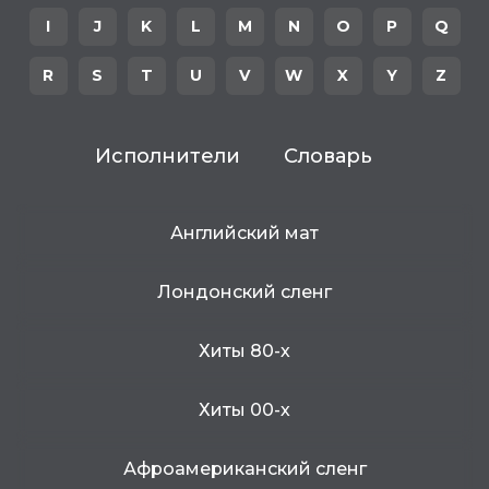
I
J
K
L
M
N
O
P
Q
R
S
T
U
V
W
X
Y
Z
Исполнители
Словарь
Английский мат
Лондонский сленг
Хиты 80-х
Хиты 00-х
Афроамериканский сленг