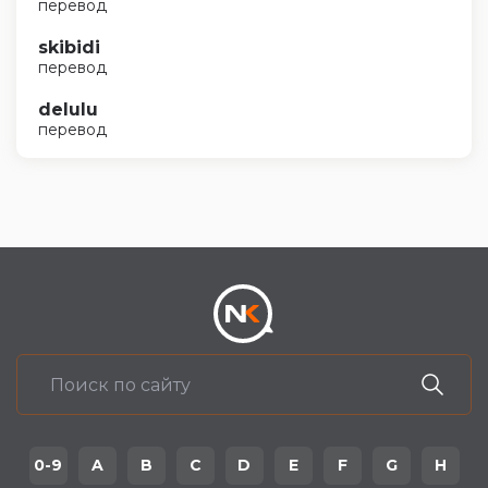
перевод
skibidi
перевод
delulu
перевод
0-9
A
B
C
D
E
F
G
H