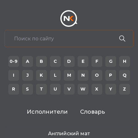
0-9
A
B
C
D
E
F
G
H
I
J
K
L
M
N
O
P
Q
R
S
T
U
V
W
X
Y
Z
Исполнители
Словарь
Английский мат