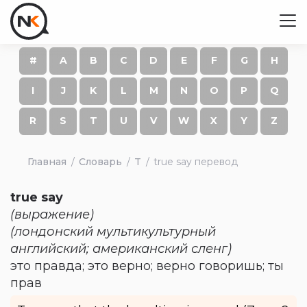
#
A
B
C
D
E
F
G
H
I
J
K
L
M
N
O
P
Q
R
S
T
U
V
W
X
Y
Z
Главная
Словарь
T
true say перевод
true say
(выражение)
(лондонский мультикультурный
английский; американский сленг)
это правда; это верно; верно говоришь; ты
прав