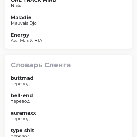
ONE TRACK MIND
Naïka
Maladie
Mauvais Djo
Energy
Ava Max & BIA
Словарь Сленга
buttmad
перевод
bell-end
перевод
auramaxx
перевод
type shit
перевод