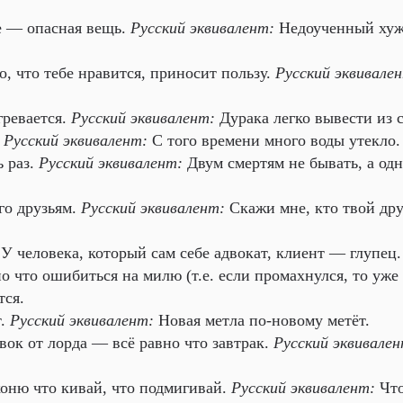
е — опасная вещь.
Русский эквивалент:
Недоученный ху
, что тебе нравится, приносит пользу.
Русский эквивале
ревается.
Русский эквивалент:
Дурака легко вывести из с
Русский эквивалент:
С того времени много воды утекло.
ь раз.
Русский эквивалент:
Двум смертям не бывать, а одн
го друзьям.
Русский эквивалент:
Скажи мне, кто твой друг
 У человека, который сам себе адвокат, клиент — глупец.
 что ошибиться на милю (т.е. если промахнулся, то уже 
тся.
т.
Русский эквивалент:
Новая метла по-новому метёт.
вок от лорда — всё равно что завтрак.
Русский эквивален
коню что кивай, что подмигивай.
Русский эквивалент:
Что