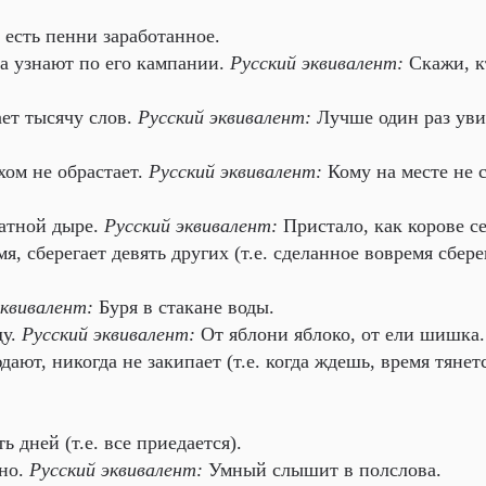
 есть пенни заработанное.
ка узнают по его кампании.
Русский эквивалент:
Скажи, к
ает тысячу слов.
Русский эквивалент:
Лучше один раз уви
ом не обрастает.
Русский эквивалент:
Кому на месте не с
ратной дыре.
Русский эквивалент:
Пристало, как корове се
я, сберегает девять других (т.е. сделанное вовремя сбере
эквивалент:
Буря в стакане воды.
ду.
Русский эквивалент:
От яблони яблоко, от ели шишка.
ают, никогда не закипает (т.е. когда ждешь, время тянет
 дней (т.е. все приедается).
ьно.
Русский эквивалент:
Умный слышит в полслова.