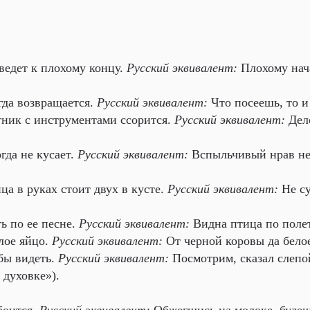
ведет к плохому концу.
Русский эквивалент:
Плохому нач
да возвращается.
Русский эквивалент:
Что посеешь, то 
ник с инструментами ссорится.
Русский эквивалент:
Дело
гда не кусает.
Русский эквивалент:
Вспыльчивый нрав не
а в руках стоит двух в кусте.
Русский эквивалент:
Не су
ь по ее песне.
Русский эквивалент:
Видна птица по полет
лое яйцо.
Русский эквивалент:
От черной коровы да бело
бы видеть.
Русский эквивалент:
Посмотрим, сказал слепо
 духовке»).