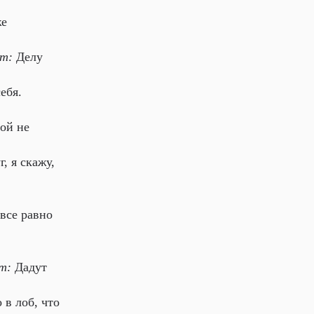
же
нт:
Делу
ебя.
ой не
, я скажу,
все равно
т:
Дадут
 в лоб, что