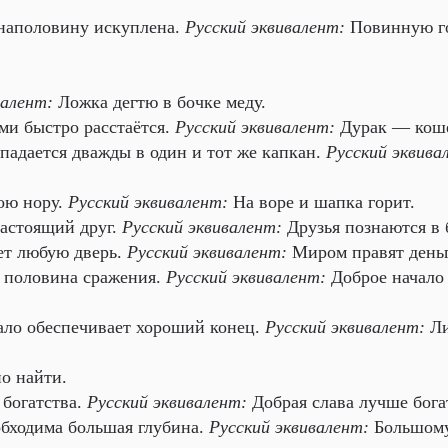
 наполовину искуплена.
Русский эквивалент:
Повинную го
валент:
Ложка дегтю в бочке меду.
ми быстро расстаётся.
Русский эквивалент:
Дурак — коше
падается дважды в один и тот же капкан.
Русский эквива
вою нору.
Русский эквивалент:
На воре и шапка горит.
 настоящий друг.
Русский эквивалент:
Друзья познаются в 
ет любую дверь.
Русский эквивалент:
Миром правят день
– половина сражения.
Русский эквивалент:
Доброе начало
ло обеспечивает хороший конец.
Русский эквивалент:
Ли
о найти.
 богатства.
Русский эквивалент:
Добрая слава лучше бога
обходима большая глубина.
Русский эквивалент:
Большому