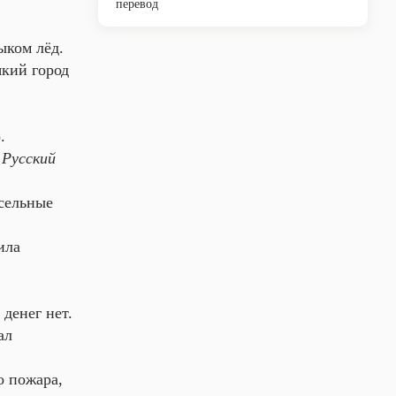
перевод
ыком лёд.
кий город
.
.
Русский
сельные
ила
 денег нет.
ал
 пожара,