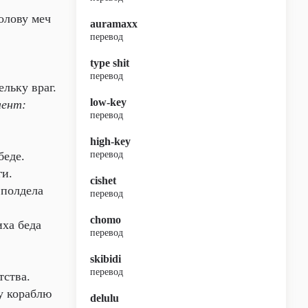
лову меч
auramaxx
перевод
type shit
перевод
льку враг.
low-key
лент:
перевод
high-key
беде.
перевод
ги.
cishet
 полдела
перевод
chomo
ха беда
перевод
skibidi
перевод
тства.
 кораблю
delulu