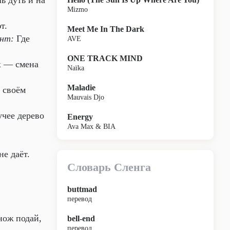
ь дуть и на
Mizmo
т.
Meet Me In The Dark
ент:
Где
AVE
ONE TRACK MIND
 — смена
Naïka
Maladie
 своём
Mauvais Djo
чее дерево
Energy
Ava Max & BIA
не даёт.
Словарь Сленга
buttmad
перевод
нож подай,
bell-end
перевод