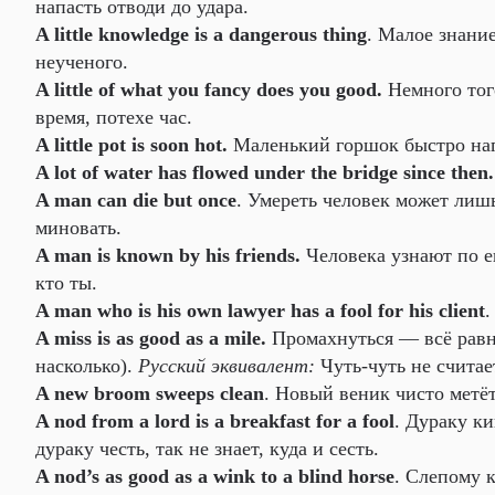
напасть отводи до удара.
A little knowledge is a dangerous thing
. Малое знани
неученого.
A little of what you fancy does you good.
Немного того
время, потехе час.
A little pot is soon hot.
Маленький горшок быстро наг
A lot of water has flowed under the bridge since then.
A man can die but once
. Умереть человек может лиш
миновать.
A man is known by his friends.
Человека узнают по е
кто ты.
A man who is his own lawyer has a fool for his client
.
A miss is as good as a mile.
Промахнуться — всё равно
насколько).
Русский эквивалент:
Чуть-чуть не считае
A new broom sweeps clean
. Новый веник чисто метё
A nod from a lord is a breakfast for a fool
. Дураку ки
дураку честь, так не знает, куда и сесть.
A nod’s as good as a wink to a blind horse
. Слепому 