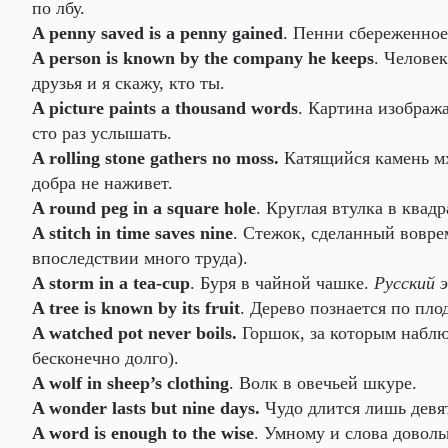
по лбу.
A penny saved is a penny gained
. Пенни сбереженное
A person is known by the company he keeps
. Челове
друзья и я скажу, кто ты.
A picture paints a thousand words
. Картина изображ
сто раз услышать.
A rolling stone gathers no moss.
Катящийся камень мх
добра не наживет.
A round peg in a square hole
. Круглая втулка в квад
A stitch in time saves nine
. Стежок, сделанный воврем
впоследствии много труда).
A storm in a tea-cup
. Буря в чайной чашке.
Русский 
A tree is known by its fruit
. Дерево познается по пло
A watched pot never boils.
Горшок, за которым наблюд
бесконечно долго).
A wolf in sheep’s clothing
. Волк в овечьей шкуре.
A wonder lasts but nine days.
Чудо длится лишь девять
A word is enough to the wise
. Умному и слова довол