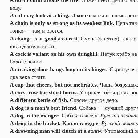
A burnt child dreads the fire.
Обжегшееся дитя огня 
воду.
A cat may look at a king.
И кошке можно посмотреть 
A chain is only as strong as its weakest link.
Цепь так 
тонко — там и рвется.
A change is as good as a rest
. Смена (занятия) так же
вида деятельности.
A cock is valiant on his own dunghill
. Петух храбр на
болоте велик.
A creaking door hangs long on its hinges
. Скрипучая 
два века стоит.
A cup that cheers, but not inebriates
. Чаша бодрящая
A curst cow has short horns.
У проклятой коровы рог
A different kettle of fish.
Совсем другое дело.
A dog is a man’s best friend
. Собака — лучший друг 
A dog in the manger
. Собака в яслях.
Русский эквива
A drop in the bucket. Капля в ведре
.
Русский эквива
A drowning man will clutch at a straw.
Утопающий за