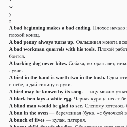
w
y
z
A bad beginning makes a bad ending.
Плохое начало 
плохой конец.
A bad penny always turns up.
Фальшивая монета всег
A bad workman quarrels with his tools.
Плохой работ
боится.
A barking dog never bites.
Собака, которая лает, нико
лукав.
A bird in the hand is worth two in the bush.
Одна птиц
в небе, а дай синицу в руки.
A bird may be known by its song.
Птицу можно узнат
A black hen lays a white egg.
Черная курица несет бе
A blind man would be glad to see.
Слепому хотелось 
A bun in the oven
— беременная (букв. «с булочкой в
A bunch of fives
— кулак, пятерня.