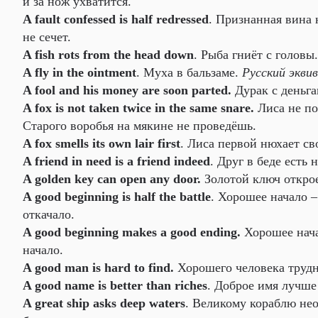
и за нож ухватится.
A fault confessed is half redressed
. Признанная вина
не сечет.
A fish rots from the head down
. Рыба гниёт с головы.
A fly in the ointment
. Муха в бальзаме.
Русский экви
A fool and his money are soon parted.
Дурак с деньга
A fox is not taken twice in the same snare.
Лиса не по
Старого воробья на мякине не проведёшь.
A fox smells its own lair first
. Лиса первой нюхает с
A friend in need is a friend indeed
. Друг в беде есть
A golden key can open any door.
Золотой ключ откро
A good beginning is half the battle
. Хорошее начало 
откачало.
A good beginning makes a good ending.
Хорошее нача
начало.
A good man is hard to find.
Хорошего человека трудн
A good name is better than riches
. Доброе имя лучше
A great ship asks deep waters
. Великому кораблю не