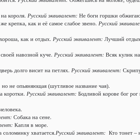
боится.
Русский эквивалент:
Обжегшись на молоке, будеш
на короля.
Русский эквивалент:
Не боги горшки обжигаю
же крепка, как и её самое слабое звено.
Русский эквивал
 хороша, как и отдых.
Русский эквивалент:
Лучший отдых
 своей навозной куче.
Русский эквивалент:
Всяк кулик на
дверь долго висит на петлях.
Русский эквивалент:
Скрипу
, но не опьяняющая (шутливое название чая).
а коротки.
Русский эквивалент:
Бодливой корове бог рог 
человека.
лент:
Собака на сене.
лент:
Капля в море.
 соломинку хватается.
Русский эквивалент:
Кто тонет – 