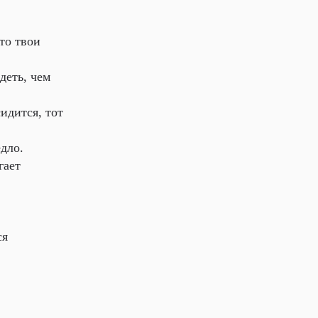
то твои
деть, чем
идится, тот
дло.
гает
ся