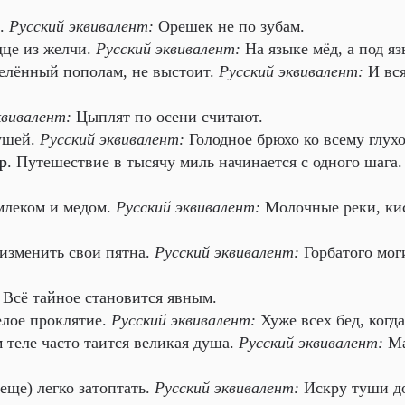
ь.
Русский эквивалент:
Орешек не по зубам.
дце из желчи.
Русский эквивалент:
На языке мёд, а под яз
елённый пополам, не выстоит.
Русский эквивалент:
И вся
квивалент:
Цыплят по осени считают.
ушей.
Русский эквивалент:
Голодное брюхо ко всему глухо
ep
. Путешествие в тысячу миль начинается с одного шага
млеком и медом.
Русский эквивалент:
Молочные реки, ки
изменить свои пятна.
Русский эквивалент:
Горбатого мог
Всё тайное становится явным.
елое проклятие.
Русский эквивалент:
Хуже всех бед, когда
 теле часто таится великая душа.
Русский эквивалент:
М
еще) легко затоптать.
Русский эквивалент:
Искру туши до