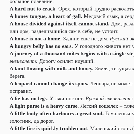
большое плавание.
A hard nut to crack
. Орех, который трудно расколот
A honey tongue, a heart of gall.
Медовый язык, а сер
A house divided against itself cannot stand.
Дом, разд
или дом, разделившийся сам в себе, не устоит.
A house is not a home
. Здание ещё не дом.
Русский э
A hungry belly has no ears.
У голодного живота нет 
A journey of a thousand miles begins with a single st
эквивалент:
Дорогу осилит идущий.
A land flowing with milk and honey.
Земля, текущая 
берега.
A leopard cannot change its spots.
Леопард не может 
исправит.
A lie has no legs
. У лжи ног нет.
Русский эквивалент:
A light purse is a heavy curse.
Легкий кошелек – тяж
A little body often harbours a great soul.
В маленьком
золотник, да дорог.
A little fire is quickly trodden out
. Маленький огонь (