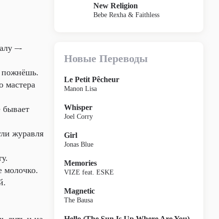
New Religion
Bebe Rexha & Faithless
алу –-
Новые Переводы
и пожнёшь.
Le Petit Pêcheur
 мастера
Manon Lisa
Whisper
 бывает
Joel Corry
ли журавля
Girl
Jonas Blue
у.
Memories
е молочко.
VIZE feat. ESKE
й.
Magnetic
The Bausa
Hello (The Sun Is Up Where Are You)