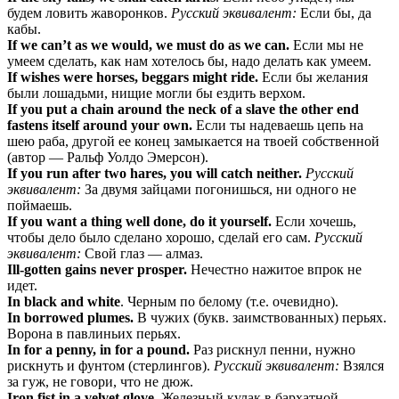
будем ловить жаворонков.
Русский эквивалент:
Если бы, да
кабы.
If we can’t as we would, we must do as we can.
Если мы не
умеем сделать, как нам хотелось бы, надо делать как умеем.
If wishes were horses, beggars might ride.
Если бы желания
были лошадьми, нищие могли бы ездить верхом.
If you put a chain around the neck of a slave the other end
fastens itself around your own.
Если ты надеваешь цепь на
шею раба, другой ее конец замыкается на твоей собственной
(автор — Ральф Уолдо Эмерсон).
If you run after two hares, you will catch neither.
Русский
эквивалент:
За двумя зайцами погонишься, ни одного не
поймаешь.
If you want a thing well done, do it yourself.
Если хочешь,
чтобы дело было сделано хорошо, сделай его сам.
Русский
эквивалент:
Свой глаз — алмаз.
Ill-gotten gains never prosper.
Нечестно нажитое впрок не
идет.
In black and white
. Черным по белому (т.е. очевидно).
In borrowed plumes.
В чужих (букв. заимствованных) перьях.
Ворона в павлиньих перьях.
In for a penny, in for a pound.
Раз рискнул пенни, нужно
рискнуть и фунтом (стерлингов).
Русский эквивалент:
Взялся
за гуж, не говори, что не дюж.
Iron fist in a velvet glove.
Железный кулак в бархатной