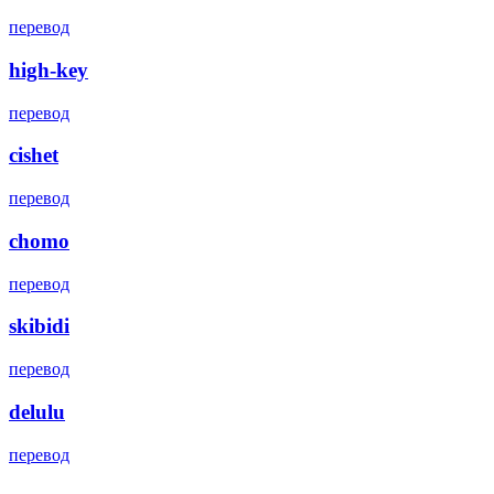
перевод
high-key
перевод
cishet
перевод
chomo
перевод
skibidi
перевод
delulu
перевод