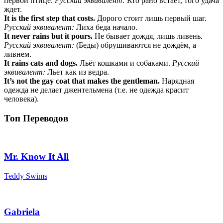
первой птице.
Русский эквивалент:
Кто рано встает, того удача
ждет.
It is the first step that costs.
Дорого стоит лишь первый шаг.
Русский эквивалент:
Лиха беда начало.
It never rains but it pours.
Не бывает дождя, лишь ливень.
Русский эквивалент:
(Беды) обрушиваются не дождём, а
ливнем.
It rains cats and dogs.
Льёт кошками и собаками.
Русский
эквивалент:
Льет как из ведра.
It’s not the gay coat that makes the gentleman.
Нарядная
одежда не делает джентельмена (т.е. не одежда красит
человека).
Топ Переводов
Mr. Know It All
Teddy Swims
Gabriela