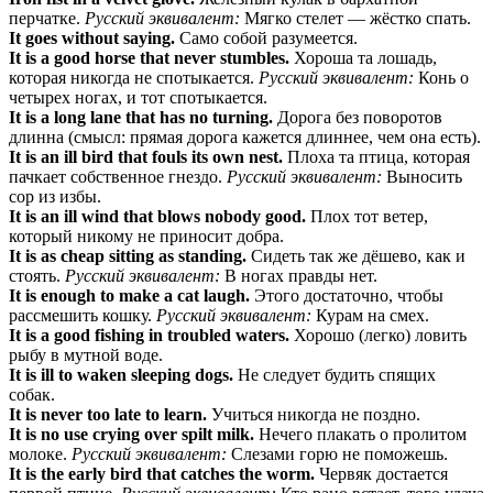
перчатке.
Русский эквивалент:
Мягко стелет — жёстко спать.
It goes without saying.
Само собой разумеется.
It is a good horse that never stumbles.
Хороша та лошадь,
которая никогда не спотыкается.
Русский эквивалент:
Конь о
четырех ногах, и тот спотыкается.
It is a long lane that has no turning.
Дорога без поворотов
длинна (смысл: прямая дорога кажется длиннее, чем она есть).
It is an ill bird that fouls its own nest.
Плоха та птица, которая
пачкает собственное гнездо.
Русский эквивалент:
Выносить
сор из избы.
It is an ill wind that blows nobody good.
Плох тот ветер,
который никому не приносит добра.
It is as cheap sitting as standing.
Сидеть так же дёшево, как и
стоять.
Русский эквивалент:
В ногах правды нет.
It is enough to make a cat laugh.
Этого достаточно, чтобы
рассмешить кошку.
Русский эквивалент:
Курам на смех.
It is a good fishing in troubled waters.
Хорошо (легко) ловить
рыбу в мутной воде.
It is ill to waken sleeping dogs.
Не следует будить спящих
собак.
It is never too late to learn.
Учиться никогда не поздно.
It is no use crying over spilt milk.
Нечего плакать о пролитом
молоке.
Русский эквивалент:
Слезами горю не поможешь.
It is the early bird that catches the worm.
Червяк достается