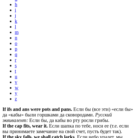
h
i
j
k
l
m
n
o
p
q
r
s
t
u
v
w
y
z
If ifs and ans were pots and pans.
Если бы (все эти) «если бы»
да «кабы» были горшками да сковородами.
Русский
эквивалент:
Если бы, да кабы во рту росли грибы.
If the cap fits, wear it.
Если шапка по тебе, носи ее (т.е. если
вы принимаете замечание на свой счет, пусть будет так).
If the sky falls, we shall catch larks
. Если небо упадет, мы