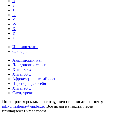
R
S
T
U
V
W
X
Y
Z
Исполнители
Словарь
Английский мат
Лондонский сленг
Хиты 80-х
Хиты 00-х
Афроамериканский сленг
Переводы для себя
Хиты 90-х
Саундтреки
По вопросам рекламы и сотрудничества писать на почту:
nikkurhashem@yandex.ru
Все права на тексты песен
принадлежат их авторам.