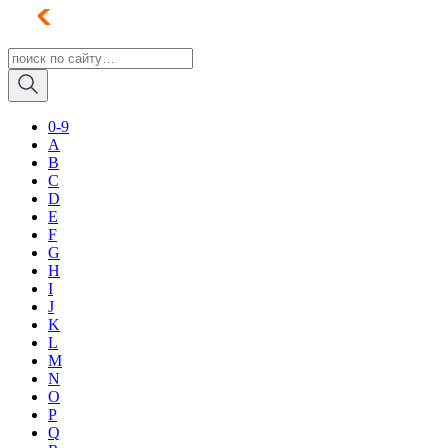
0-9
A
B
C
D
E
F
G
H
I
J
K
L
M
N
O
P
Q