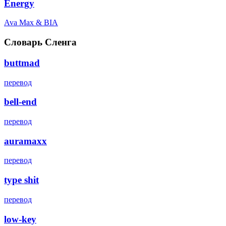
Energy
Ava Max & BIA
Словарь Сленга
buttmad
перевод
bell-end
перевод
auramaxx
перевод
type shit
перевод
low-key