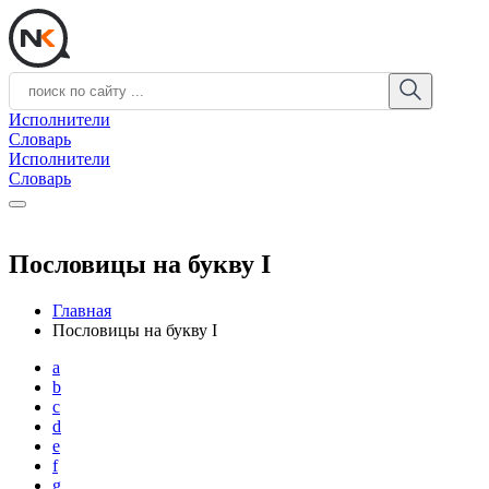
Исполнители
Словарь
Исполнители
Словарь
Пословицы на букву I
Главная
Пословицы на букву I
a
b
c
d
e
f
g