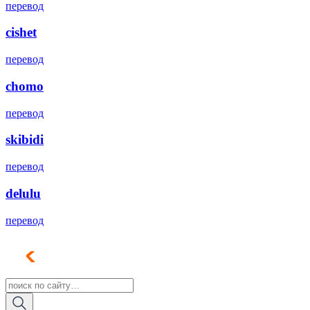
перевод
cishet
перевод
chomo
перевод
skibidi
перевод
delulu
перевод