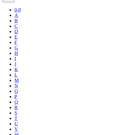
0-9
A
B
C
D
E
F
G
H
I
J
K
L
M
N
O
P
Q
R
S
T
U
V
W