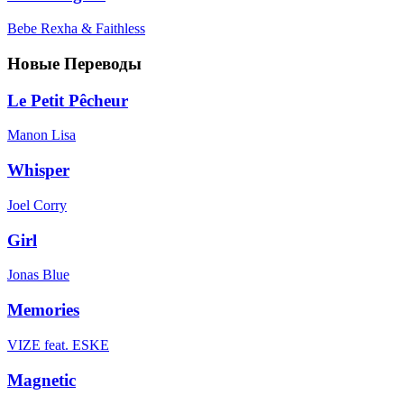
Bebe Rexha & Faithless
Новые Переводы
Le Petit Pêcheur
Manon Lisa
Whisper
Joel Corry
Girl
Jonas Blue
Memories
VIZE feat. ESKE
Magnetic