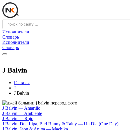
Исполнители
Словарь
Исполнители
Словарь
J Balvin
Главная
J
J Balvin
J Balvin — Amarillo
J Balvin — Ambiente
J Balvin — Rojo
J Balvin, Dua Lipa, Bad Bunny & Tainy — Un Dia (One Day)
J Balvin, Jeon & Anitta — Machika