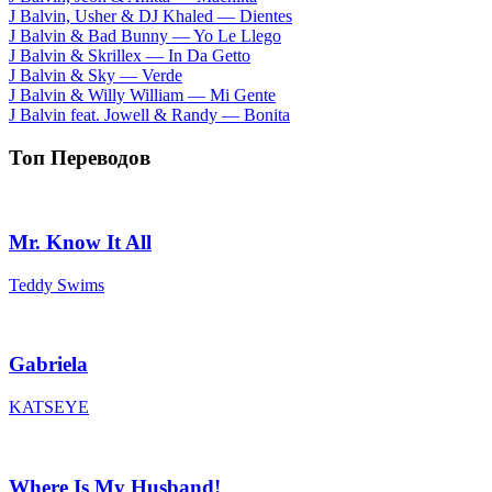
J Balvin, Usher & DJ Khaled — Dientes
J Balvin & Bad Bunny — Yo Le Llego
J Balvin & Skrillex — In Da Getto
J Balvin & Sky — Verde
J Balvin & Willy William — Mi Gente
J Balvin feat. Jowell & Randy — Bonita
Топ Переводов
Mr. Know It All
Teddy Swims
Gabriela
KATSEYE
Where Is My Husband!