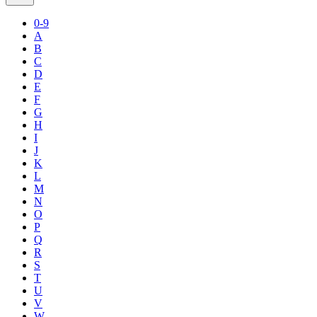
0-9
A
B
C
D
E
F
G
H
I
J
K
L
M
N
O
P
Q
R
S
T
U
V
W