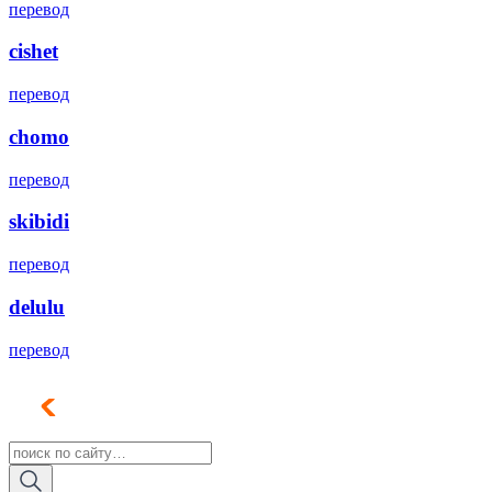
перевод
cishet
перевод
chomo
перевод
skibidi
перевод
delulu
перевод