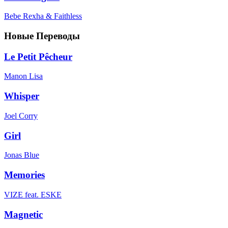
Bebe Rexha & Faithless
Новые Переводы
Le Petit Pêcheur
Manon Lisa
Whisper
Joel Corry
Girl
Jonas Blue
Memories
VIZE feat. ESKE
Magnetic