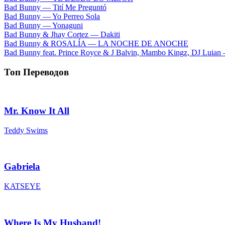
Bad Bunny — Tití Me Preguntó
Bad Bunny — Yo Perreo Sola
Bad Bunny — Yonaguni
Bad Bunny & Jhay Cortez — Dakiti
Bad Bunny & ROSALÍA — LA NOCHE DE ANOCHE
Bad Bunny feat. Prince Royce & J Balvin, Mambo Kingz, DJ Luian
Топ Переводов
Mr. Know It All
Teddy Swims
Gabriela
KATSEYE
Where Is My Husband!