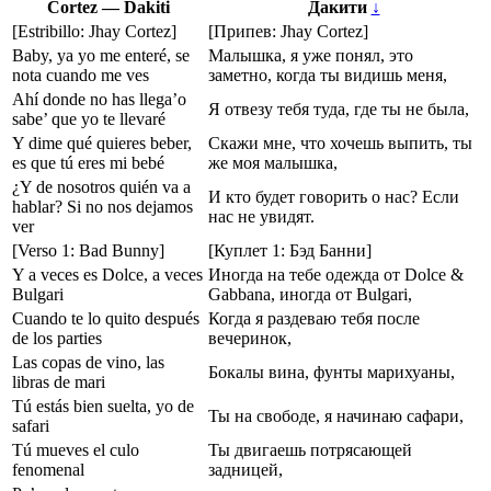
Cortez — Dakiti
Дакити
↓
[Estribillo: Jhay Cortez]
[Припев: Jhay Cortez]
Baby, ya yo me enteré, se
Малышка, я уже понял, это
nota cuando me ves
заметно, когда ты видишь меня,
Ahí donde no has llega’o
Я отвезу тебя туда, где ты не была,
sabe’ que yo te llevaré
Y dime qué quieres beber,
Скажи мне, что хочешь выпить, ты
es que tú eres mi bebé
же моя малышка,
¿Y de nosotros quién va a
И кто будет говорить о нас? Если
hablar? Si no nos dejamos
нас не увидят.
ver
[Verso 1: Bad Bunny]
[Куплет 1: Бэд Банни]
Y a veces es Dolce, a veces
Иногда на тебе одежда от Dolce &
Bulgari
Gabbana, иногда от Bulgari,
Cuando te lo quito después
Когда я раздеваю тебя после
de los parties
вечеринок,
Las copas de vino, las
Бокалы вина, фунты марихуаны,
libras de mari
Tú estás bien suelta, yo de
Ты на свободе, я начинаю сафари,
safari
Tú mueves el culo
Ты двигаешь потрясающей
fenomenal
задницей,