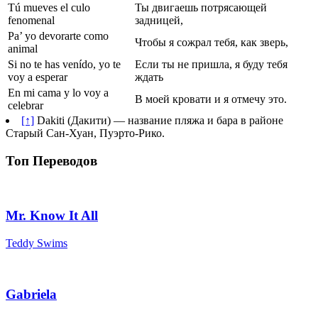
Tú mueves el culo
Ты двигаешь потрясающей
fenomenal
задницей,
Pa’ yo devorarte como
Чтобы я сожрал тебя, как зверь,
animal
Si no te has venído, yo te
Если ты не пришла, я буду тебя
voy a esperar
ждать
En mi cama y lo voy a
В моей кровати и я отмечу это.
celebrar
[↑]
Dakiti (Дакити) — название пляжа и бара в районе
Старый Сан-Хуан, Пуэрто-Рико.
Топ Переводов
Mr. Know It All
Teddy Swims
Gabriela