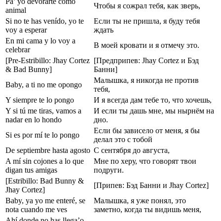
Pa’ yo devorarte como
Чтобы я сожрал тебя, как зверь,
animal
Si no te has venído, yo te
Если ты не пришла, я буду тебя
voy a esperar
ждать
En mi cama y lo voy a
В моей кровати и я отмечу это.
celebrar
[Pre-Estribillo: Jhay Cortez
[Предприпев: Jhay Cortez и Бэд
& Bad Bunny]
Банни]
Малышка, я никогда не против
Baby, a ti no me opongo
тебя,
Y siempre te lo pongo
И я всегда дам тебе то, что хочешь,
Y si tú me tiras, vamos a
И если ты дашь мне, мы нырнём на
nadar en lo hondo
дно.
Если бы зависело от меня, я бы
Si es por mí te lo pongo
делал это с тобой
De septiembre hasta agosto
С сентября до августа,
A mí sin cojones a lo que
Мне по херу, что говорят твои
digan tus amigas
подруги.
[Estribillo: Bad Bunny &
[Припев: Бэд Банни и Jhay Cortez]
Jhay Cortez]
Baby, ya yo me enteré, se
Малышка, я уже понял, это
nota cuando me ves
заметно, когда ты видишь меня,
Ahí donde no has llega’o