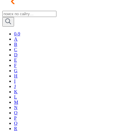
0-9
A
B
C
D
E
F
G
H
I
J
K
L
M
N
O
P
Q
R