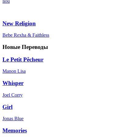
liou
New Religion
Bebe Rexha & Faithless
Новые Переводы
Le Petit Pêcheur
Manon Lisa
Whisper
Joel Corry
Girl
Jonas Blue
Memories