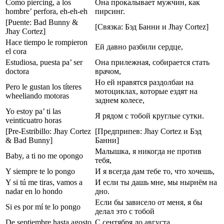
Como piercing, a los
Она прокалывает мужчин, как
hombre’ perfora, eh-eh-eh
пирсинг.
[Puente: Bad Bunny &
[Связка: Бэд Банни и Jhay Cortez]
Jhay Cortez]
Hace tiempo le rompieron
Ей давно разбили сердце,
el cora
Estudiosa, puesta pa’ ser
Она прилежная, собирается стать
doctora
врачом,
Но ей нравятся раздолбаи на
Pero le gustan los títeres
мотоциклах, которые ездят на
wheeliando motoras
заднем колесе,
Yo estoy pa’ ti las
Я рядом с тобой круглые сутки.
veinticuatro horas
[Pre-Estribillo: Jhay Cortez
[Предприпев: Jhay Cortez и Бэд
& Bad Bunny]
Банни]
Малышка, я никогда не против
Baby, a ti no me opongo
тебя,
Y siempre te lo pongo
И я всегда дам тебе то, что хочешь,
Y si tú me tiras, vamos a
И если ты дашь мне, мы нырнём на
nadar en lo hondo
дно.
Если бы зависело от меня, я бы
Si es por mí te lo pongo
делал это с тобой
De septiembre hasta agosto
С сентября до августа,