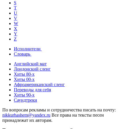
S
T
U
V
W
X
Y
Z
Исполнители
Словарь
Английский мат
Лондонский сленг
Хиты 80-х
Хиты 00-х
Афроамериканский сленг
Переводы для себя
Хиты 90-х
Саундтреки
По вопросам рекламы и сотрудничества писать на почту:
nikkurhashem@yandex.ru
Все права на тексты песен
принадлежат их авторам.