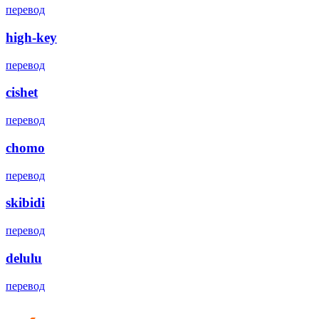
перевод
high-key
перевод
cishet
перевод
chomo
перевод
skibidi
перевод
delulu
перевод