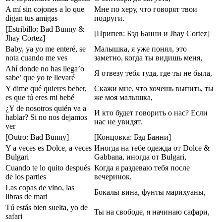
A mí sin cojones a lo que
Мне по херу, что говорят твои
digan tus amigas
подруги.
[Estribillo: Bad Bunny &
[Припев: Бэд Банни и Jhay Cortez]
Jhay Cortez]
Baby, ya yo me enteré, se
Малышка, я уже понял, это
nota cuando me ves
заметно, когда ты видишь меня,
Ahí donde no has llega’o
Я отвезу тебя туда, где ты не была,
sabe’ que yo te llevaré
Y dime qué quieres beber,
Скажи мне, что хочешь выпить, ты
es que tú eres mi bebé
же моя малышка,
¿Y de nosotros quién va a
И кто будет говорить о нас? Если
hablar? Si no nos dejamos
нас не увидят.
ver
[Outro: Bad Bunny]
[Концовка: Бэд Банни]
Y a veces es Dolce, a veces
Иногда на тебе одежда от Dolce &
Bulgari
Gabbana, иногда от Bulgari,
Cuando te lo quito después
Когда я раздеваю тебя после
de los parties
вечеринок,
Las copas de vino, las
Бокалы вина, фунты марихуаны,
libras de mari
Tú estás bien suelta, yo de
Ты на свободе, я начинаю сафари,
safari