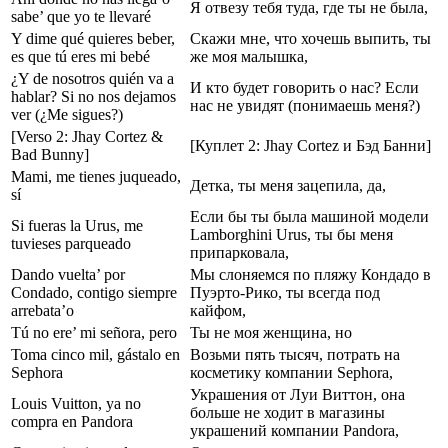
Я отвезу тебя туда, где ты не была,
sabe’ que yo te llevaré
Y dime qué quieres beber,
Скажи мне, что хочешь выпить, ты
es que tú eres mi bebé
же моя малышка,
¿Y de nosotros quién va a
И кто будет говорить о нас? Если
hablar? Si no nos dejamos
нас не увидят (понимаешь меня?)
ver (¿Me sigues?)
[Verso 2: Jhay Cortez &
[Куплет 2: Jhay Cortez и Бэд Банни]
Bad Bunny]
Mami, me tienes juqueado,
Детка, ты меня зацепила, да,
sí
Если бы ты была машиной модели
Si fueras la Urus, me
Lamborghini Urus, ты бы меня
tuvieses parqueado
припарковала,
Dando vuelta’ por
Мы слоняемся по пляжу Кондадо в
Condado, contigo siempre
Пуэрто-Рико, ты всегда под
arrebata’o
кайфом,
Tú no ere’ mi señora, pero
Ты не моя женщина, но
Toma cinco mil, gástalo en
Возьми пять тысяч, потрать на
Sephora
косметику компании Sephora,
Украшения от Луи Виттон, она
Louis Vuitton, ya no
больше не ходит в магазины
compra en Pandora
украшений компании Pandora,