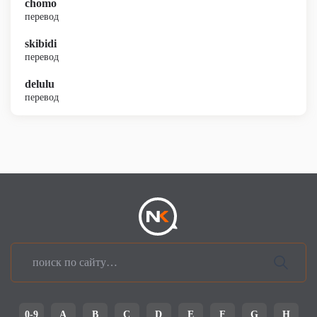
chomo
перевод
skibidi
перевод
delulu
перевод
0-9
A
B
C
D
E
F
G
H