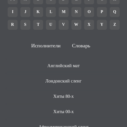
I
J
K
L
M
N
O
P
Q
R
S
T
U
V
W
X
Y
Z
Исполнители
Словарь
Английский мат
Лондонский сленг
Хиты 80-х
Хиты 00-х
Афроамериканский сленг