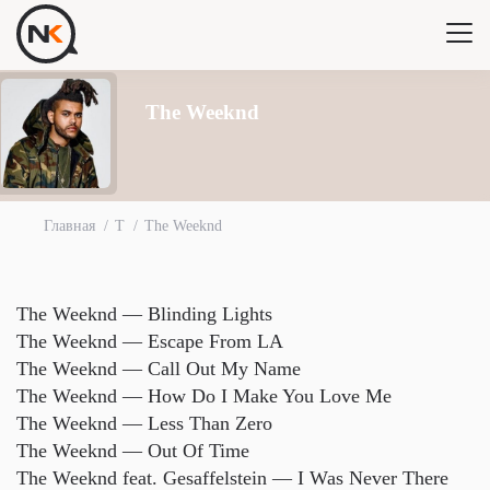
The Weeknd
Главная
T
The Weeknd
The Weeknd — Blinding Lights
The Weeknd — Escape From LA
The Weeknd — Call Out My Name
The Weeknd — How Do I Make You Love Me
The Weeknd — Less Than Zero
The Weeknd — Out Of Time
The Weeknd feat. Gesaffelstein — I Was Never There