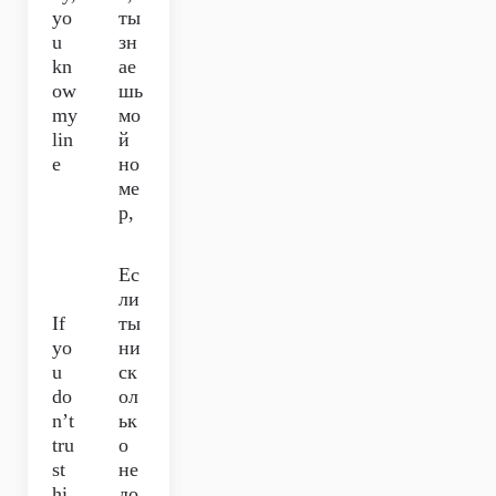
yo
ты
u
зн
kn
ае
ow
шь
my
мо
lin
й
e
но
ме
р,
Ес
ли
If
ты
yo
ни
u
ск
do
ол
n’t
ьк
tru
о
st
не
hi
до