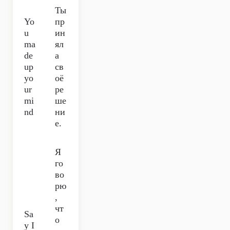
Ты
Yo
пр
u
ин
ma
ял
de
а
up
св
yo
оё
ur
ре
mi
ше
nd
ни
е.
Я
го
во
рю
,
чт
Sa
о
y I