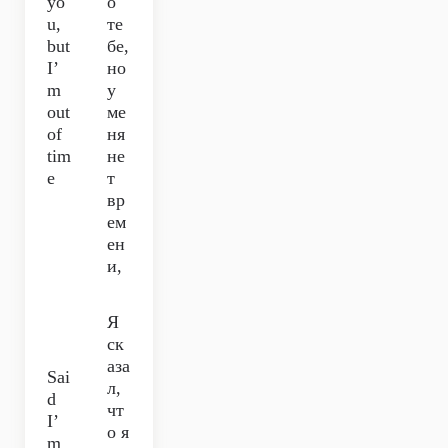
yo
о
u,
те
but
бе,
I’
но
m
у
out
ме
of
ня
tim
не
e
т
вр
ем
ен
и,
Я
ск
аза
Sai
л,
d
чт
I’
о я
m