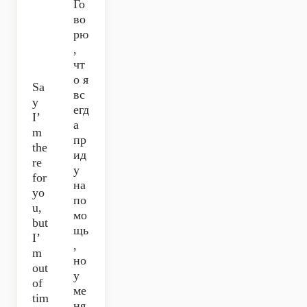
Го
во
рю
,
чт
о я
Sa
вс
y
егд
I’
а
m
пр
the
ид
re
у
for
на
yo
по
u,
мо
but
щь
I’
,
m
но
out
у
of
ме
tim
ня