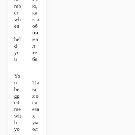
mb
ю,
er
ка
wh
к я
en
об
I
ни
hel
ма
d
л
yo
те
u
бя,
Yo
u
Ты
be
вс
gg
я в
ed
сл
me
еза
wit
х
h
ум
yo
ол