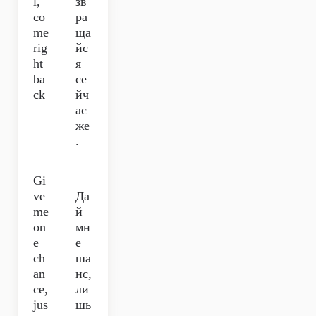
l,
зв
co
ра
me
ща
rig
йс
ht
я
ba
се
ck
йч
ас
же
.
Gi
ve
Да
me
й
on
мн
e
е
ch
ша
an
нс,
ce,
ли
jus
шь