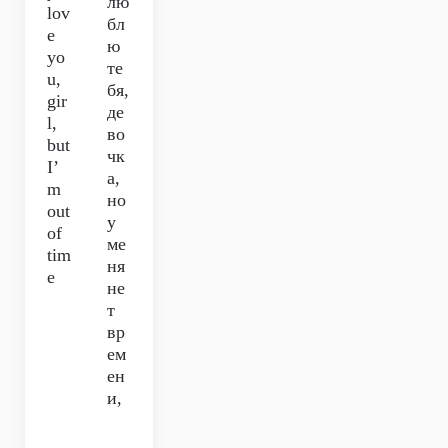
лю
lov
бл
e
ю
yo
те
u,
бя,
gir
де
l,
во
but
чк
I’
а,
m
но
out
у
of
ме
tim
ня
e
не
т
вр
ем
ен
и,