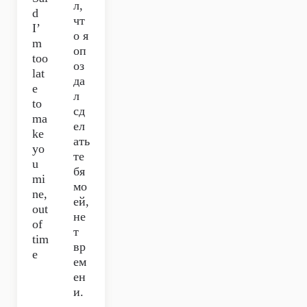
л,
d
чт
I’
о я
m
оп
too
оз
lat
да
e
л
to
сд
ma
ел
ke
ать
yo
те
u
бя
mi
мо
ne,
ей,
out
не
of
т
tim
вр
e
ем
ен
и.