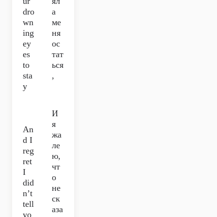
ur
ял
dro
а
wn
ме
ing
ня
ey
ос
es
тат
to
ься
sta
,
y
И
я
An
жа
d I
ле
reg
ю,
ret
чт
I
о
did
не
n’t
ск
tell
аза
yo