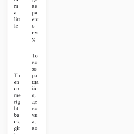
m
ве
a
ря
litt
еш
le
ь
ем
у,
То
во
зв
Th
ра
en
ща
co
йс
me
я,
rig
де
ht
во
ba
чк
ck,
а,
gir
во