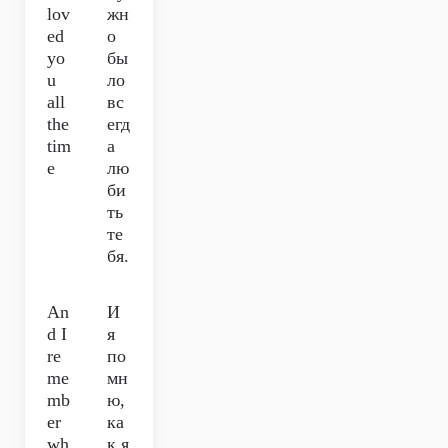
lov
жн
ed
о
yo
бы
u
ло
all
вс
the
егд
tim
а
e
лю
би
ть
те
бя.
An
И
d I
я
re
по
me
мн
mb
ю,
er
ка
wh
к я