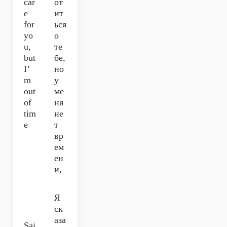
car
от
e
ит
for
ься
yo
о
u,
те
but
бе,
I’
но
m
у
out
ме
of
ня
tim
не
e
т
вр
ем
ен
и,
Я
ск
аза
Sai