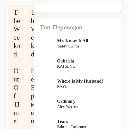
T
T
he
he
Топ Переводов
W
W
ee
ee
Mr. Know It All
kn
kn
Teddy Swims
d
d
Gabriela
—
—
KATSEYE
O
Н
ut
ет
Where Is My Husband!
O
В
RAYE
f
ре
Ordinary
Ti
м
Alex Warren
m
ен
e
и
Tears
Sabrina Carpenter