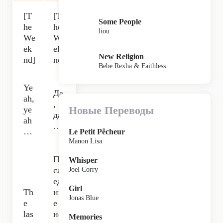
[T
[T
Some People
he
he
liou
We
We
ek
ek
New Religion
nd]
nd]
Bebe Rexha & Faithless
Ye
Да
ah,
,
Новые Переводы
ye
да
ah
…
…
Le Petit Pêcheur
Manon Lisa
По
Whisper
сл
Joel Corry
ед
Girl
Th
ни
Jonas Blue
e
е
las
не
Memories