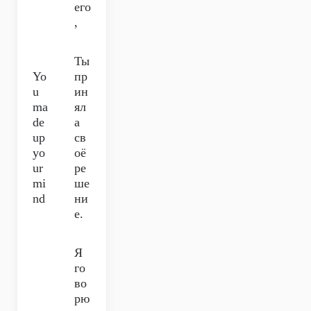
его
,
Ты
Yo
пр
u
ин
ma
ял
de
а
up
св
yo
оё
ur
ре
mi
ше
nd
ни
е.
Я
го
во
рю