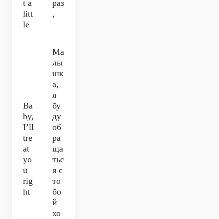
t a
раз
litt
,
le
Ма
лы
шк
а,
я
Ba
бу
by,
ду
I’ll
об
tre
ра
at
ща
yo
тьс
u
я с
rig
то
ht
бо
й
хо