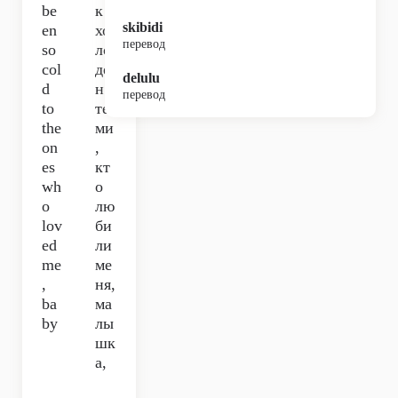
be
к
skibidi
en
хо
перевод
so
ло
col
де
delulu
d
н с
перевод
to
те
the
ми
on
,
es
кт
wh
о
o
лю
lov
би
ed
ли
me
ме
,
ня,
ba
ма
by
лы
шк
а,