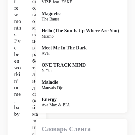
t
ск
VIZE feat. ESKE
fe
ол
Magnetic
w
ьк
The Bausa
mo
о
nth
ме
Hello (The Sun Is Up Where Are You)
s,
ся
Mizmo
I’v
це
e
в я
Meet Me In The Dark
be
ра
AVE
en
бо
ONE TRACK MIND
wo
та
Naïka
rki
л
n’
на
Maladie
on
д
Mauvais Djo
me
со
Energy
,
бо
Ava Max & BIA
ba
й,
by
ма
лы
шк
Словарь Сленга
а,