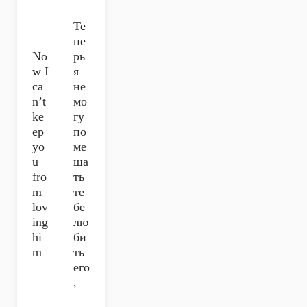
Те
пе
No
рь
w I
я
ca
не
n’t
мо
ke
гу
ep
по
yo
ме
u
ша
fro
ть
m
те
lov
бе
ing
лю
hi
би
m
ть
его
,