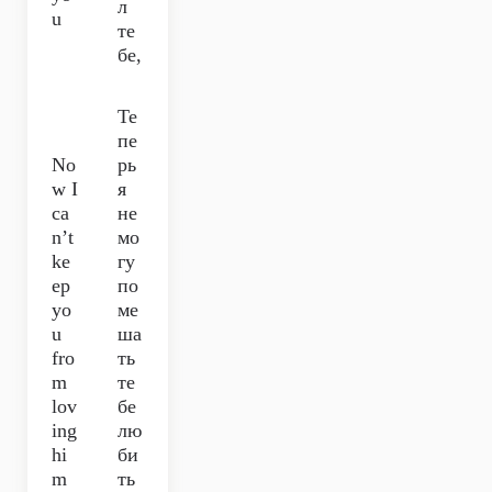
л
u
те
бе,
Те
пе
No
рь
w I
я
ca
не
n’t
мо
ke
гу
ep
по
yo
ме
u
ша
fro
ть
m
те
lov
бе
ing
лю
hi
би
m
ть