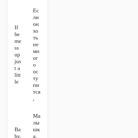
Ес
ли
он
If
хо
he
ть
me
не
ss
мн
up
ог
jus
о
t a
ос
litt
ту
le
пи
тся
,
Ма
лы
Ba
шк
by,
а,