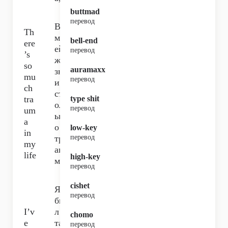
buttmad
перевод
В
Th
мо
bell-end
ere
ей
перевод
’s
жи
so
auramaxx
зн
mu
перевод
и
ch
ст
tra
type shit
ол
перевод
um
ьк
a
о
low-key
in
тр
перевод
my
ав
life
high-key
м,
перевод
cishet
Я
перевод
бы
I’v
л
chomo
e
та
перевод