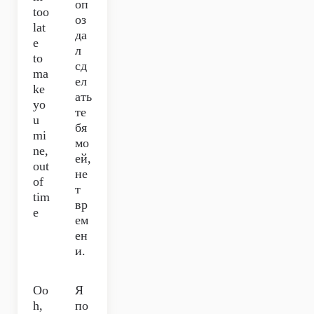
оп
too
оз
lat
да
e
л
to
сд
ma
ел
ke
ать
yo
те
u
бя
mi
мо
ne,
ей,
out
не
of
т
tim
вр
e
ем
ен
и.
Oo
Я
h,
по