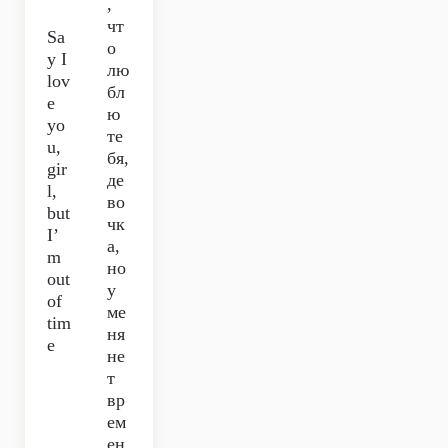
,
чт
Sa
о
y I
лю
lov
бл
e
ю
yo
те
u,
бя,
gir
де
l,
во
but
чк
I’
а,
m
но
out
у
of
ме
tim
ня
e
не
т
вр
ем
ен