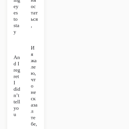
ing
ня
ey
ос
es
тат
to
ься
sta
,
y
И
я
An
жа
d I
ле
reg
ю,
ret
чт
I
о
did
не
n’t
ск
tell
аза
yo
л
u
те
бе,