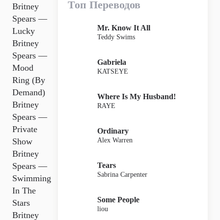
Топ Переводов
Britney
Spears —
Mr. Know It All
Lucky
Teddy Swims
Britney
Spears —
Gabriela
Mood
KATSEYE
Ring (By
Demand)
Where Is My Husband!
Britney
RAYE
Spears —
Private
Ordinary
Alex Warren
Show
Britney
Tears
Spears —
Sabrina Carpenter
Swimming
In The
Some People
Stars
liou
Britney