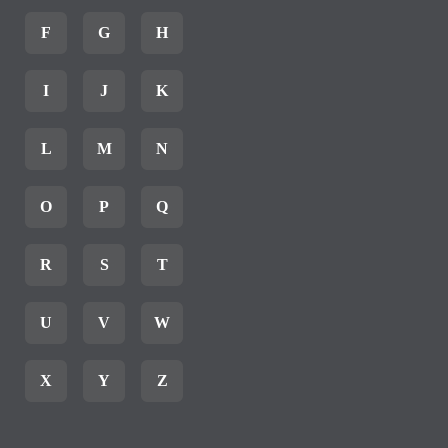
F
G
H
I
J
K
L
M
N
O
P
Q
R
S
T
U
V
W
X
Y
Z