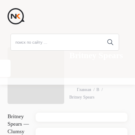
Britney Spears
Главная
B
Britney Spears
Britney
Spears —
Clumsy