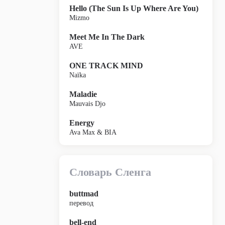
Hello (The Sun Is Up Where Are You)
Mizmo
Meet Me In The Dark
AVE
ONE TRACK MIND
Naïka
Maladie
Mauvais Djo
Energy
Ava Max & BIA
Словарь Сленга
buttmad
перевод
bell-end