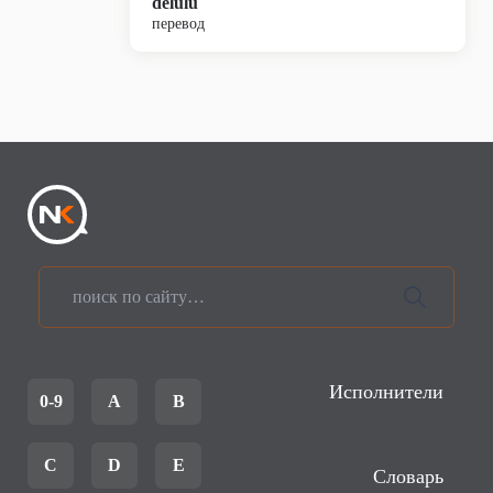
delulu
перевод
Исполнители
0-9
A
B
C
D
E
Словарь