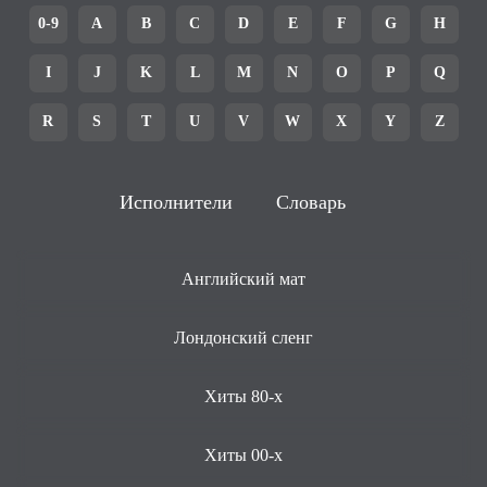
0-9
A
B
C
D
E
F
G
H
I
J
K
L
M
N
O
P
Q
R
S
T
U
V
W
X
Y
Z
Исполнители
Словарь
Английский мат
Лондонский сленг
Хиты 80-х
Хиты 00-х