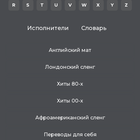
R
S
T
U
V
W
X
Y
Z
Исполнители
Словарь
Английский мат
Лондонский сленг
Хиты 80-х
Хиты 00-х
Афроамериканский сленг
Переводы для себя