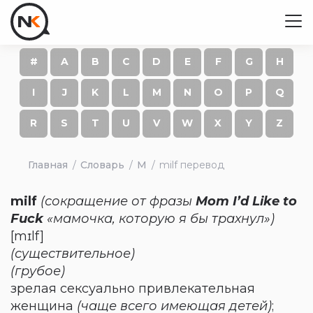
#
A
B
C
D
E
F
G
H
I
J
K
L
M
N
O
P
Q
R
S
T
U
V
W
X
Y
Z
Главная
Словарь
M
milf перевод
milf
(сокращение от фразы
Mom I’d Like to
Fuck
«мамочка, которую я бы трахнул»)
[mɪlf]
(существительное)
(грубое)
зрелая сексуально привлекательная
женщина
(чаще всего имеющая детей)
;