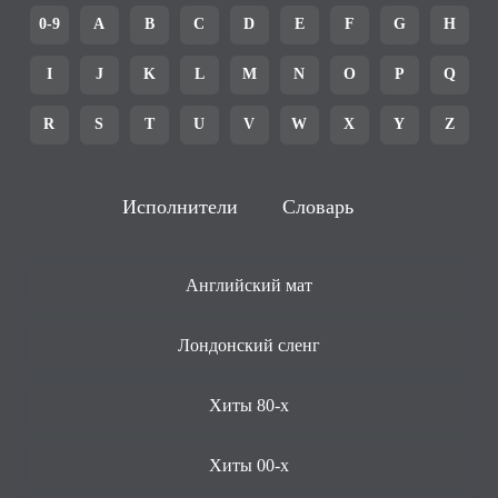
0-9
A
B
C
D
E
F
G
H
I
J
K
L
M
N
O
P
Q
R
S
T
U
V
W
X
Y
Z
Исполнители
Словарь
Английский мат
Лондонский сленг
Хиты 80-х
Хиты 00-х