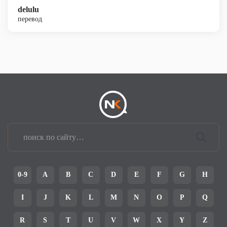
delulu
перевод
0-9
A
B
C
D
E
F
G
H
I
J
K
L
M
N
O
P
Q
R
S
T
U
V
W
X
Y
Z