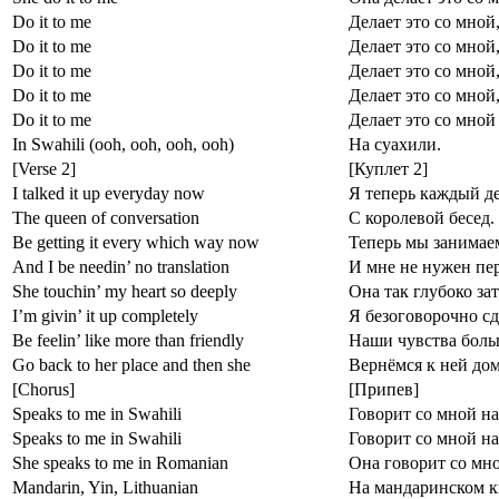
Do it to me
Делает это со мной
Do it to me
Делает это со мной
Do it to me
Делает это со мной
Do it to me
Делает это со мной
Do it to me
Делает это со мной
In Swahili (ooh, ooh, ooh, ooh)
На суахили.
[Verse 2]
[Куплет 2]
I talked it up everyday now
Я теперь каждый д
The queen of conversation
С королевой бесед.
Be getting it every which way now
Теперь мы занимаем
And I be needin’ no translation
И мне не нужен пе
She touchin’ my heart so deeply
Она так глубоко за
I’m givin’ it up completely
Я безоговорочно сд
Be feelin’ like more than friendly
Наши чувства боль
Go back to her place and then she
Вернёмся к ней дом
[Chorus]
[Припев]
Speaks to me in Swahili
Говорит со мной на
Speaks to me in Swahili
Говорит со мной на
She speaks to me in Romanian
Она говорит со мн
Mandarin, Yin, Lithuanian
На мандаринском ки