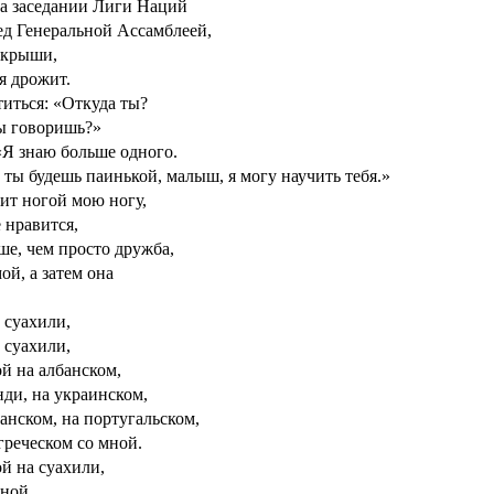
а заседании Лиги Наций
ед Генеральной Ассамблеей,
 крыши,
ся дрожит.
иться: «Откуда ты?
ты говоришь?»
«Я знаю больше одного.
 ты будешь паинькой, малыш, я могу научить тебя.»
ит ногой мою ногу,
 нравится,
ше, чем просто дружба,
ой, а затем она
 суахили,
 суахили,
й на албанском,
нди, на украинском,
анском, на португальском,
греческом со мной.
й на суахили,
мной,