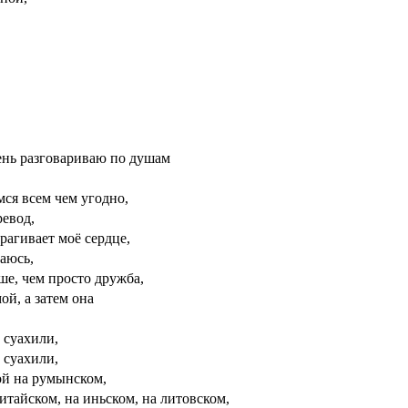
,
,
,
,
ень разговариваю по душам
ся всем чем угодно,
ревод,
трагивает моё сердце,
аюсь,
ше, чем просто дружба,
ой, а затем она
 суахили,
 суахили,
ой на румынском,
тайском, на иньском, на литовском,