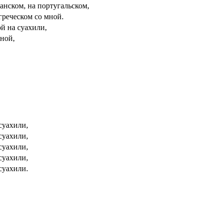
анском, на португальском,
греческом со мной.
й на суахили,
мной,
,
,
,
,
суахили,
суахили,
суахили,
суахили,
суахили.