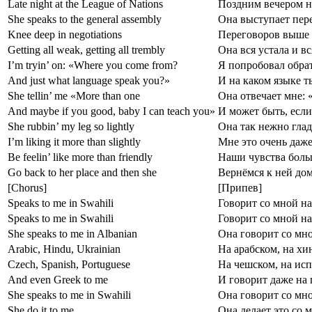
Late night at the League of Nations
Поздним вечером н
She speaks to the general assembly
Она выступает пер
Knee deep in negotiations
Переговоров выше
Getting all weak, getting all trembly
Она вся устала и в
I’m tryin’ on: «Where you come from?
Я попробовал обрат
And just what language speak you?»
И на каком языке 
She tellin’ me «More than one
Она отвечает мне: 
And maybe if you good, baby I can teach you»
И может быть, если
She rubbin’ my leg so lightly
Она так нежно глад
I’m liking it more than slightly
Мне это очень даже
Be feelin’ like more than friendly
Наши чувства боль
Go back to her place and then she
Вернёмся к ней дом
[Chorus]
[Припев]
Speaks to me in Swahili
Говорит со мной на
Speaks to me in Swahili
Говорит со мной на
She speaks to me in Albanian
Она говорит со мно
Arabic, Hindu, Ukrainian
На арабском, на хи
Czech, Spanish, Portuguese
На чешском, на исп
And even Greek to me
И говорит даже на 
She speaks to me in Swahili
Она говорит со мно
She do it to me
Она делает это со 