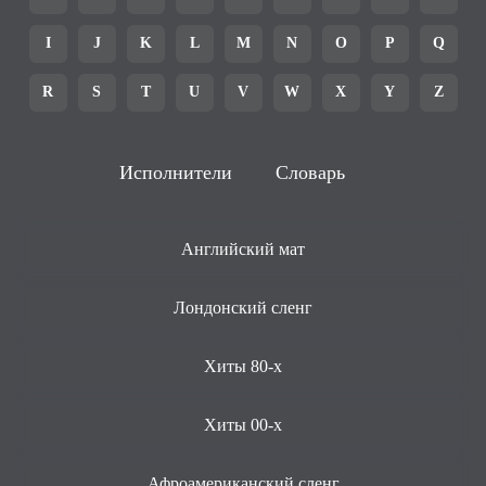
I
J
K
L
M
N
O
P
Q
R
S
T
U
V
W
X
Y
Z
Исполнители
Словарь
Английский мат
Лондонский сленг
Хиты 80-х
Хиты 00-х
Афроамериканский сленг