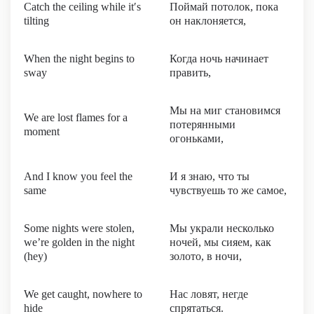
Catch the ceiling while it′s
Поймай потолок, пока
tilting
он наклоняется,
When the night begins to
Когда ночь начинает
sway
править,
Мы на миг становимся
We are lost flames for a
потерянными
moment
огоньками,
And I know you feel the
И я знаю, что ты
same
чувствуешь то же самое,
Some nights were stolen,
Мы украли несколько
we’re golden in the night
ночей, мы сияем, как
(hey)
золото, в ночи,
We get caught, nowhere to
Нас ловят, негде
hide
спрятаться.