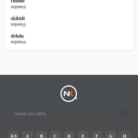
chomo
перевод
skibidi
перевод
delulu
перевод
0-9
A
B
C
D
E
F
G
H