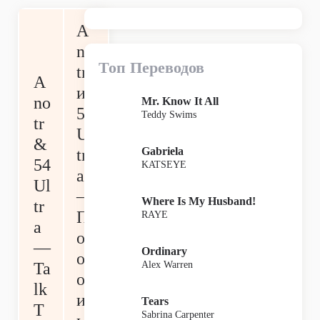
A
no
Топ Переводов
tr
A
и
no
Mr. Know It All
54
Teddy Swims
tr
Ul
&
Gabriela
tr
54
KATSEYE
a
Ul
—
Where Is My Husband!
tr
П
RAYE
a
ог
—
Ordinary
ов
Alex Warren
Ta
ор
lk
ит
Tears
T
Sabrina Carpenter