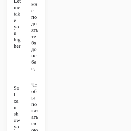
Let
мн
me
е
tak
по
e
дн
yo
ять
u
те
hig
бя
her
до
не
бе
с,
Чт
So
об
I
ы
ca
по
n
каз
sh
ать
ow
св
yo
ою