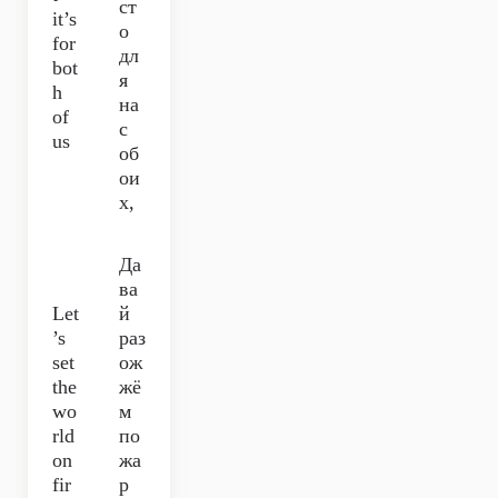
ст
it’s
о
for
дл
bot
я
h
на
of
с
us
об
ои
х,
Да
ва
Let
й
’s
раз
set
ож
the
жё
wo
м
rld
по
on
жа
fir
р