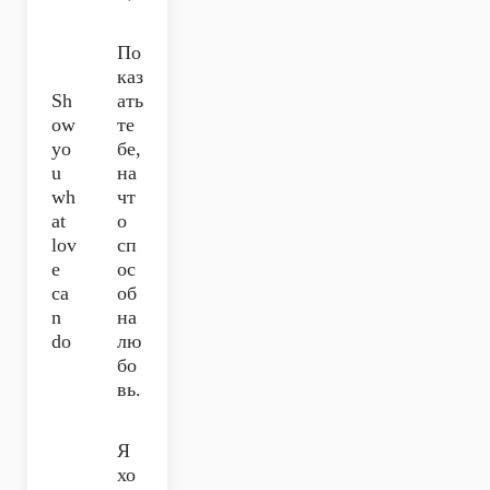
По
каз
Sh
ать
ow
те
yo
бе,
u
на
wh
чт
at
о
lov
сп
e
ос
ca
об
n
на
do
лю
бо
вь.
Я
хо