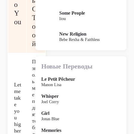
ь
o
С
Y
Some People
Т
liou
ou
об
о
New Religion
Bebe Rexha & Faithless
й
По
Новые Переводы
зв
ол
Le Petit Pêcheur
ь
Let
Manon Lisa
мн
me
е
Whisper
tak
по
Joel Corry
e
дн
yo
Girl
ять
u
Jonas Blue
те
hig
бя
her
Memories