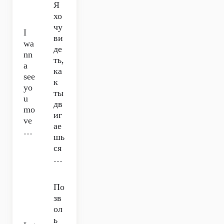
Я
хо
чу
I
ви
wa
де
nn
ть,
a
ка
see
к
yo
ты
u
дв
mo
иг
ve
ае
…
шь
ся
…
По
зв
ол
ь