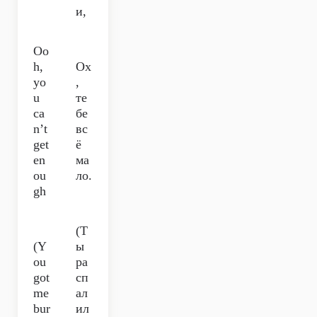
и,
Oo
h,
Ох
yo
,
u
те
ca
бе
n’t
вс
get
ё
en
ма
ou
ло.
gh
(Т
(Y
ы
ou
ра
got
сп
me
ал
bur
ил