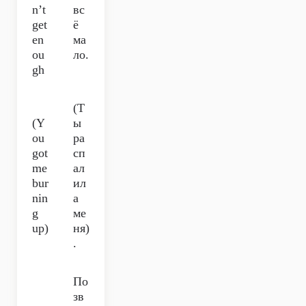
n’t
вс
get
ё
en
ма
ou
ло.
gh
(Т
(Y
ы
ou
ра
got
сп
me
ал
bur
ил
nin
а
g
ме
up)
ня)
.
По
зв