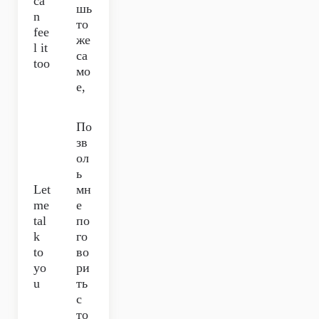
ca
шь
n
то
fee
же
l it
са
too
мо
е,
По
зв
ол
ь
Let
мн
me
е
tal
по
k
го
to
во
yo
ри
u
ть
с
то