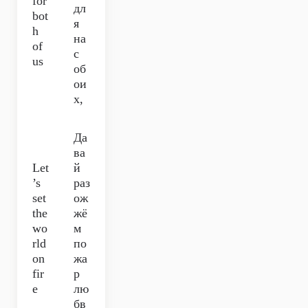
for
дл
bot
я
h
на
of
с
us
об
ои
х,
Да
ва
Let
й
’s
раз
set
ож
the
жё
wo
м
rld
по
on
жа
fir
р
e
лю
бв