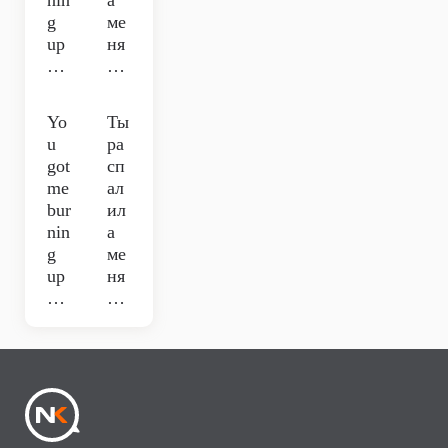
nin
а
g
ме
up
ня
…
…
Yo
Ты
u
ра
got
сп
me
ал
bur
ил
nin
а
g
ме
up
ня
…
…