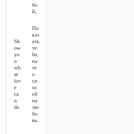
бо
й,
По
каз
Sh
ать
ow
те
yo
бе,
u
на
wh
чт
at
о
lov
сп
e
ос
ca
об
n
на
do
лю
бо
вь.