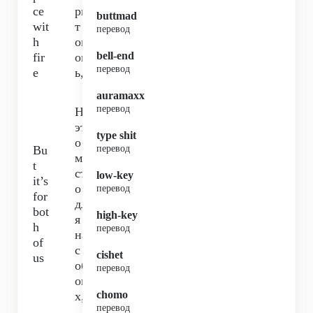
ce
ри
buttmad
wit
т
перевод
h
ог
bell-end
fir
он
перевод
e
ь,
auramaxx
перевод
Но
эт
type shit
о
Bu
перевод
ме
t
ст
low-key
it’s
о
перевод
for
дл
bot
high-key
я
h
перевод
на
of
с
cishet
us
об
перевод
ои
chomo
х,
перевод