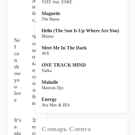
до
VIZE feat. ESKE
не
бе
Magnetic
с,
The Bausa
Hello (The Sun Is Up Where Are You)
Чт
Mizmo
So
об
I
Meet Me In The Dark
ы
ca
AVE
по
n
каз
ONE TRACK MIND
sh
ать
Naïka
ow
св
yo
Maladie
ою
u
Mauvais Djo
лю
lov
бо
e
Energy
вь,
Ava Max & BIA
It’s
Зд
a
есь
Словарь Сленга
pla
го