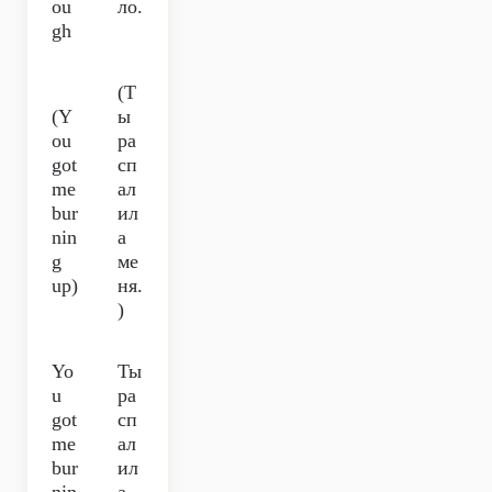
ou
ло.
gh
(Т
(Y
ы
ou
ра
got
сп
me
ал
bur
ил
nin
а
g
ме
up)
ня.
)
Yo
Ты
u
ра
got
сп
me
ал
bur
ил