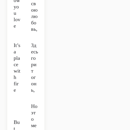
ow
св
yo
ою
u
лю
lov
бо
e
вь,
It’s
Зд
a
есь
pla
го
ce
ри
wit
т
h
ог
fir
он
e
ь,
Но
эт
о
Bu
ме
t