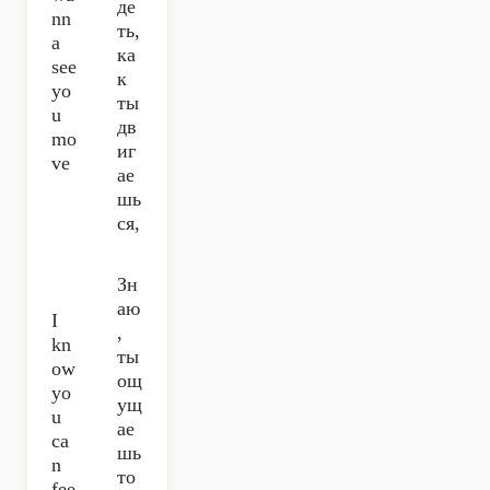
де
nn
ть,
a
ка
see
к
yo
ты
u
дв
mo
иг
ve
ае
шь
ся,
Зн
аю
I
,
kn
ты
ow
ощ
yo
ущ
u
ае
ca
шь
n
то
fee