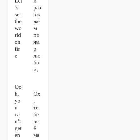
Let
й
’s
раз
set
ож
the
жё
wo
м
rld
по
on
жа
fir
р
e
лю
бв
и,
Oo
h,
Ох
yo
,
u
те
ca
бе
n’t
вс
get
ё
en
ма