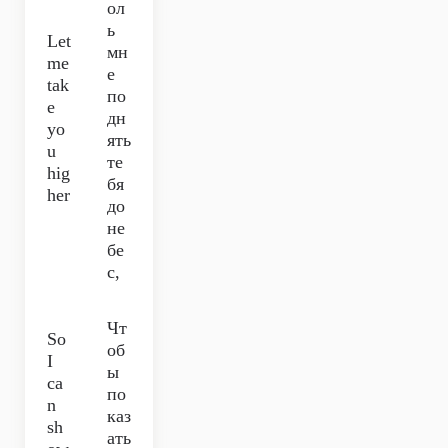
ол
ь
Let
мн
me
е
tak
по
e
дн
yo
ять
u
те
hig
бя
her
до
не
бе
с,
Чт
So
об
I
ы
ca
по
n
каз
sh
ать