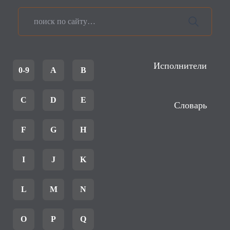
Исполнители
0-9
A
B
C
D
E
Словарь
F
G
H
I
J
K
L
M
N
O
P
Q