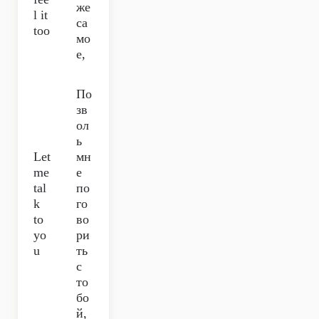
же
l it
са
too
мо
е,
По
зв
ол
ь
Let
мн
me
е
tal
по
k
го
to
во
yo
ри
u
ть
с
то
бо
й,