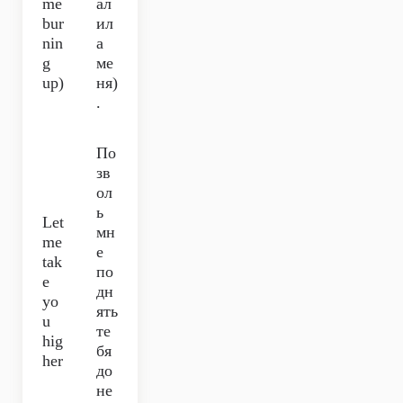
me
ал
bur
ил
nin
а
g
ме
up)
ня)
.
По
зв
ол
ь
Let
мн
me
е
tak
по
e
дн
yo
ять
u
те
hig
бя
her
до
не