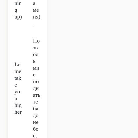
nin
а
g
ме
up)
ня)
.
По
зв
ол
ь
Let
мн
me
е
tak
по
e
дн
yo
ять
u
те
hig
бя
her
до
не
бе
с,