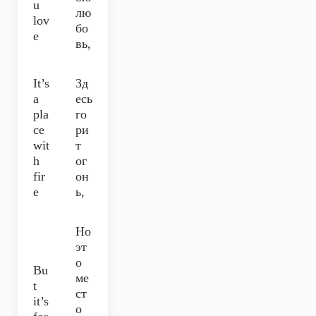
u
лю
lov
бо
e
вь,
It’s
Зд
a
есь
pla
го
ce
ри
wit
т
h
ог
fir
он
e
ь,
Но
эт
о
Bu
ме
t
ст
it’s
о