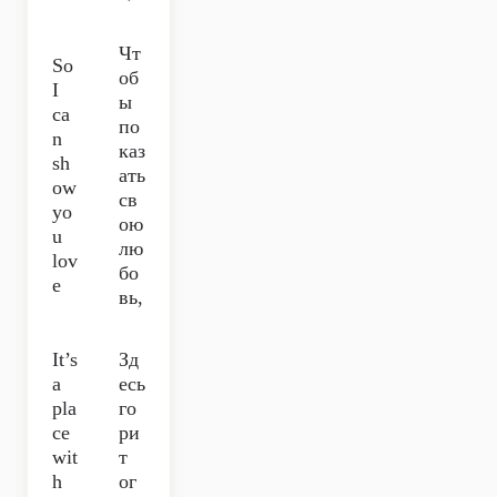
Чт
So
об
I
ы
ca
по
n
каз
sh
ать
ow
св
yo
ою
u
лю
lov
бо
e
вь,
It’s
Зд
a
есь
pla
го
ce
ри
wit
т
h
ог