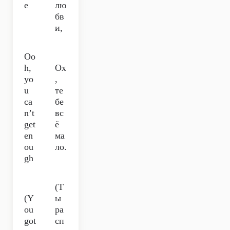
e
лю
бв
и,
Oo
h,
Ох
yo
,
u
те
ca
бе
n’t
вс
get
ё
en
ма
ou
ло.
gh
(Т
(Y
ы
ou
ра
got
сп