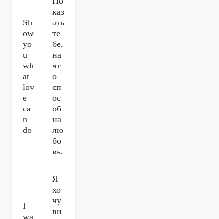
По
каз
Sh
ать
ow
те
yo
бе,
u
на
wh
чт
at
о
lov
сп
e
ос
ca
об
n
на
do
лю
бо
вь.
Я
хо
чу
I
ви
wa