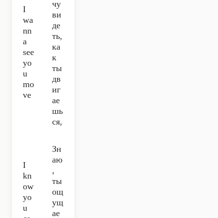
чу
I
ви
wa
де
nn
ть,
a
ка
see
к
yo
ты
u
дв
mo
иг
ve
ае
шь
ся,
Зн
аю
I
,
kn
ты
ow
ощ
yo
ущ
u
ае