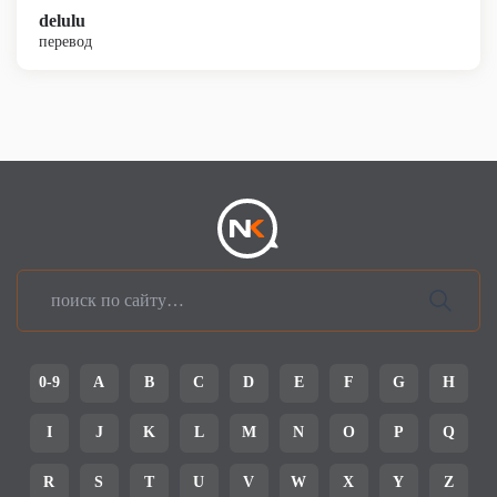
delulu
перевод
0-9
A
B
C
D
E
F
G
H
I
J
K
L
M
N
O
P
Q
R
S
T
U
V
W
X
Y
Z