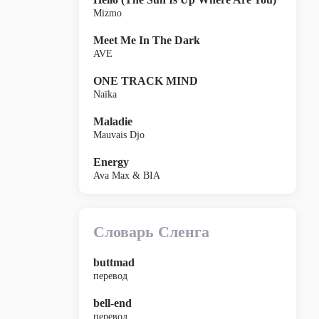
Mizmo
Meet Me In The Dark
AVE
ONE TRACK MIND
Naïka
Maladie
Mauvais Djo
Energy
Ava Max & BIA
Словарь Сленга
buttmad
перевод
bell-end
перевод