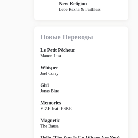
New Religion
Bebe Rexha & Faithless
Новые Переводы
Le Petit Pêcheur
Manon Lisa
Whisper
Joel Corry
Girl
Jonas Blue
Memories
VIZE feat. ESKE
Magnetic
The Bausa
Hello (The Sun Is Up Where Are You)