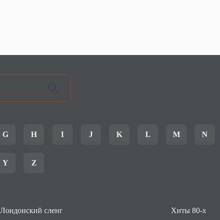
G
H
I
J
K
L
M
N
Y
Z
Лондонский сленг
Хиты 80-х