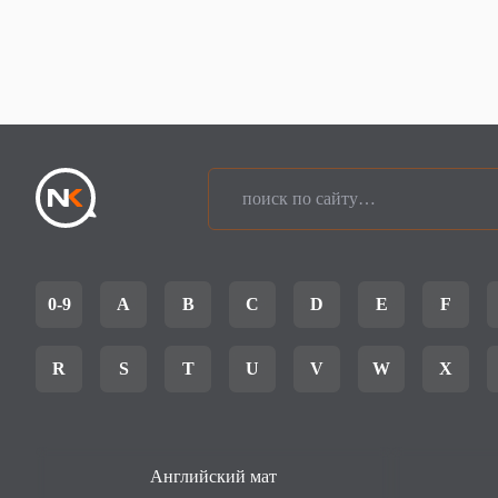
0-9
A
B
C
D
E
F
R
S
T
U
V
W
X
Английский мат