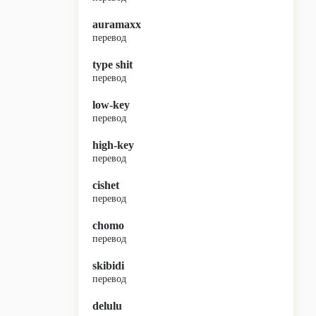
auramaxx
перевод
type shit
перевод
low-key
перевод
high-key
перевод
cishet
перевод
chomo
перевод
skibidi
перевод
delulu