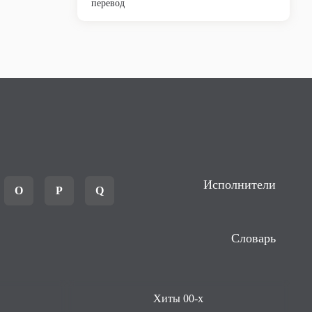
перевод
Исполнители
O
P
Q
Словарь
Хиты 00-х