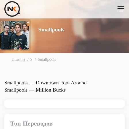
Smallpools
Главная
S
Smallpools
Smallpools — Downtown Fool Around
Smallpools — Million Bucks
Топ Переводов