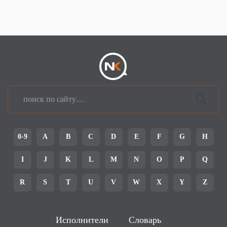
0-9
A
B
C
D
E
F
G
H
I
J
K
L
M
N
O
P
Q
R
S
T
U
V
W
X
Y
Z
Исполнители
Словарь