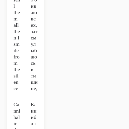
l
ив
the
аю
m
вс
all
ех,
the
зат
n I
ем
sm
ул
ile
ыб
fro
аю
m
сь
the
в
sil
ти
en
ши
ce
не,
Ca
Ка
nni
нн
bal
иб
in
ал