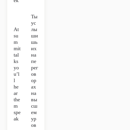
ek
Ты
ус
At
лы
su
ши
m
шь
mit
их
tal
на
ks
пе
yo
рег
u’l
ов
l
ор
he
ах
ar
на
the
вы
m
сш
spe
ем
ak
ур
ов