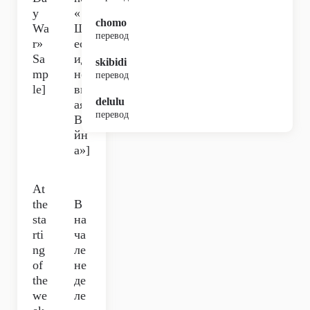
y
«
chomo
Wa
Ш
перевод
r»
ест
Sa
ид
skibidi
mp
не
перевод
le]
вн
delulu
ая
перевод
Во
йн
а»]
At
the
В
sta
на
rti
ча
ng
ле
of
не
the
де
we
ле