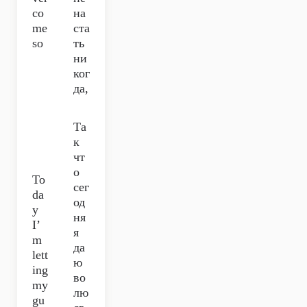
co
на
me
ста
so
ть
ни
ког
да,
Та
к
чт
о
To
сег
da
од
y
ня
I’
я
m
да
lett
ю
ing
во
my
лю
gu