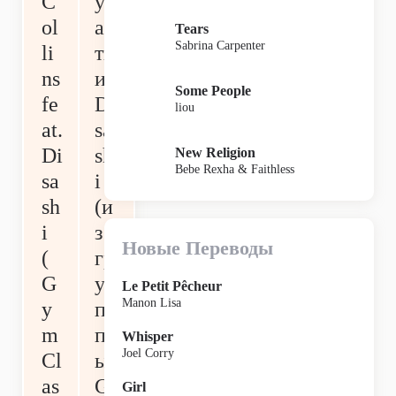
C
уч
ol
ас
Tears
Sabrina Carpenter
li
ти
ns
и
Some People
fe
Di
liou
at.
sa
Di
sh
New Religion
Bebe Rexha & Faithless
sa
i
sh
(и
i
з
Новые Переводы
(
гр
G
у
Le Petit Pêcheur
Manon Lisa
y
п
m
п
Whisper
Joel Corry
Cl
ы
as
G
Girl