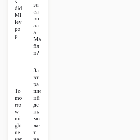
s
зи
did
сл
Mi
оп
ley
ал
po
а
p
Ма
йл
и?
За
вт
ра
To
шн
mo
ий
rro
де
w
нь
mi
мо
ght
же
ne
т
ver
не