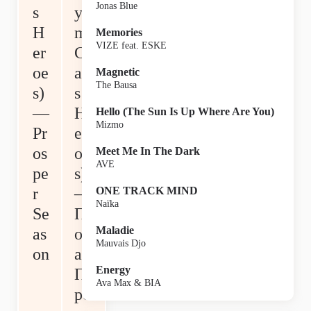
Jonas Blue
s
y
H
m
Memories
VIZE feat. ESKE
er
Cl
oe
as
Magnetic
The Bausa
s)
s
—
H
Hello (The Sun Is Up Where Are You)
Mizmo
Pr
er
os
oe
Meet Me In The Dark
AVE
pe
s)
r
—
ONE TRACK MIND
Naïka
Se
П
Maladie
as
ор
Mauvais Djo
on
а
Energy
П
Ava Max & BIA
ро