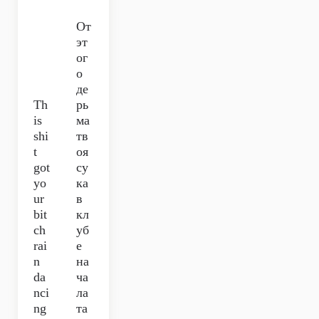
От
эт
ог
о
де
Th
рь
is
ма
shi
тв
t
оя
got
су
yo
ка
ur
в
bit
кл
ch
уб
rai
е
n
на
da
ча
nci
ла
ng
та