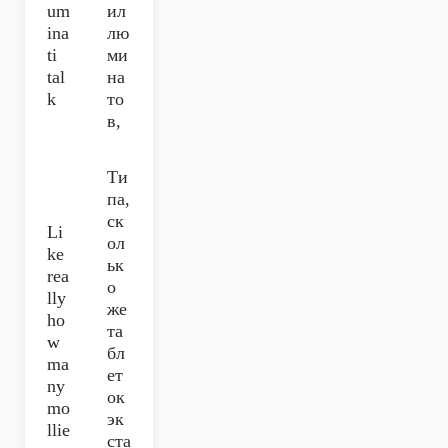
um
ил
ina
лю
ti
ми
tal
на
k
то
в,
Ти
па,
ск
Li
ол
ke
ьк
rea
о
lly
же
ho
та
w
бл
ma
ет
ny
ок
mo
эк
llie
ста