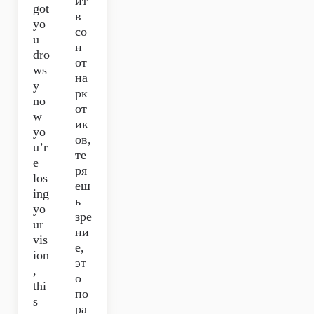
ит
got
в
yo
со
u
н
dro
от
ws
на
y
рк
no
от
w
ик
yo
ов,
u’r
те
e
ря
los
еш
ing
ь
yo
зре
ur
ни
vis
е,
ion
эт
,
о
thi
по
s
ра