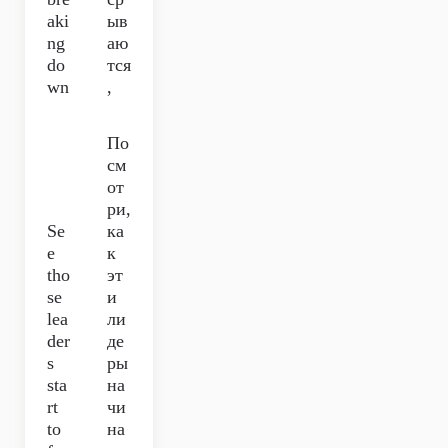
aki
ыв
ng
аю
do
тся
wn
,
По
см
от
ри,
Se
ка
e
к
tho
эт
se
и
lea
ли
der
де
s
ры
sta
на
rt
чи
to
на