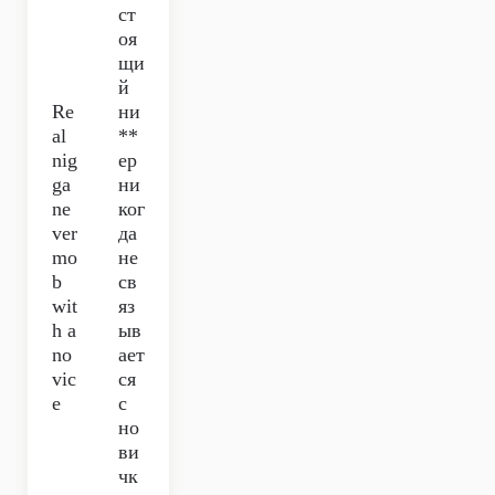
ст
оя
щи
й
Re
ни
al
**
nig
ер
ga
ни
ne
ког
ver
да
mo
не
b
св
wit
яз
h a
ыв
no
ает
vic
ся
e
с
но
ви
чк