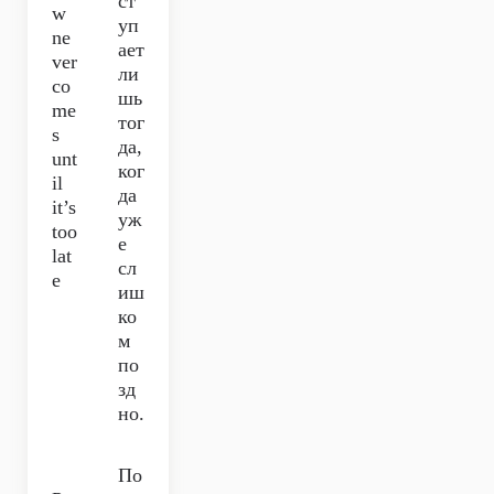
ст
w
уп
ne
ает
ver
ли
co
шь
me
тог
s
да,
unt
ког
il
да
it’s
уж
too
е
lat
сл
e
иш
ко
м
по
зд
но.
По