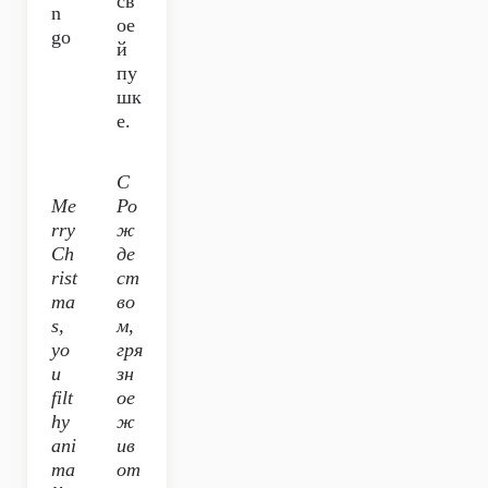
св
n
ое
go
й
пу
шк
е.
С
Me
Ро
rry
ж
Ch
де
rist
ст
ma
во
s,
м,
yo
гря
u
зн
filt
ое
hy
ж
ani
ив
ma
от