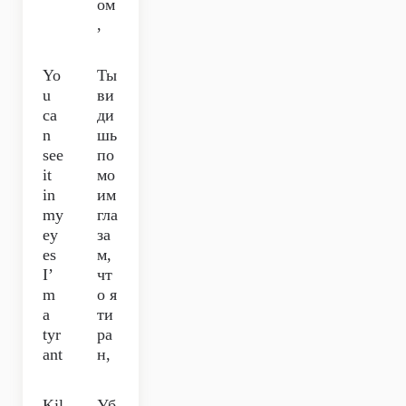
ом
,
Yo
Ты
u
ви
ca
ди
n
шь
see
по
it
мо
in
им
my
гла
ey
за
es
м,
I’
чт
m
о я
a
ти
tyr
ра
ant
н,
Kil
Уб