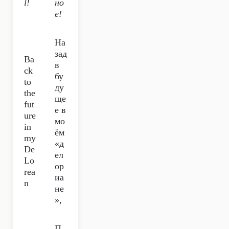
l!
но
е!
На
зад
Ba
в
ck
бу
to
ду
the
ще
fut
е в
ure
мо
in
ём
my
«д
De
ел
Lo
ор
rea
иа
n
не
»,
П