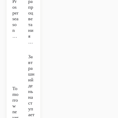
Pr
ра
os
пр
per
оц
sea
ве
so
та
n
ни
…
я
…
За
вт
ра
шн
ий
де
To
нь
mo
на
rro
ст
w
уп
ne
ает
ver