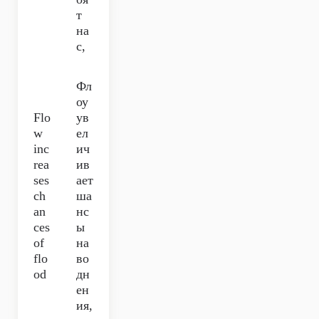
т
на
с,
Фл
оу
Flo
ув
w
ел
inc
ич
rea
ив
ses
ает
ch
ша
an
нс
ces
ы
of
на
flo
во
od
дн
ен
ия,