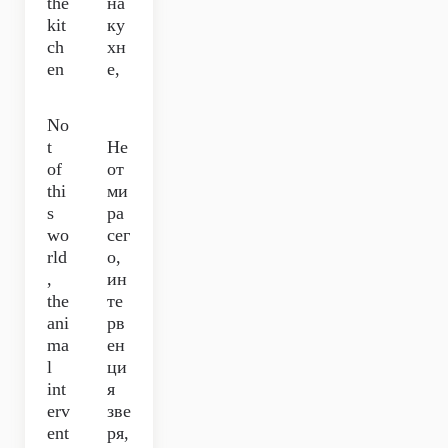
the
на
kit
ку
ch
хн
en
е,
No
t
Не
of
от
thi
ми
s
ра
wo
сег
rld
о,
,
ин
the
те
ani
рв
ma
ен
l
ци
int
я
erv
зве
ent
ря,