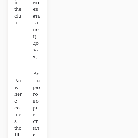
in
нц
the
ев
clu
ать
b
та
не
ц
до
жд
я,
Во
No
т и
w
раз
her
го
e
во
co
ры
me
в
s
ст
the
ил
Ill
е