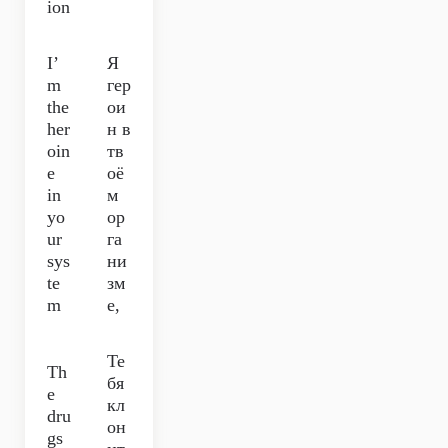
ion
I’
Я
m
гер
the
ои
her
н в
oin
тв
e
оё
in
м
yo
ор
ur
га
sys
ни
te
зм
m
е,
Те
Th
бя
e
кл
dru
он
gs