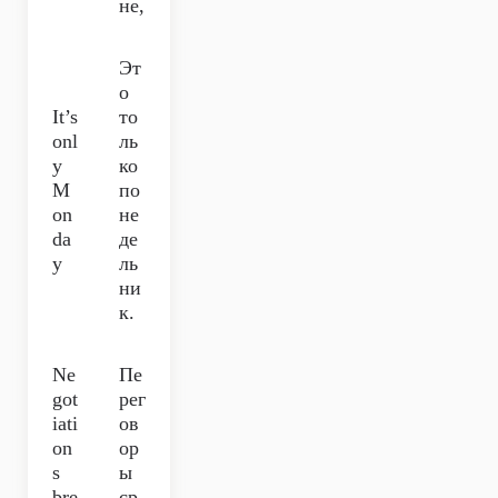
не,
Эт
о
It’s
то
onl
ль
y
ко
M
по
on
не
da
де
y
ль
ни
к.
Ne
Пе
got
рег
iati
ов
on
ор
s
ы
bre
ср