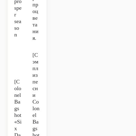
pro
пр
spe
оц
r
ве
sea
та
so
ни
n
я.
[С
эм
пл
из
[C
пе
olo
сн
nel
и
Ba
Co
gs
lon
hot
el
«Si
Ba
x
gs
Da
hot