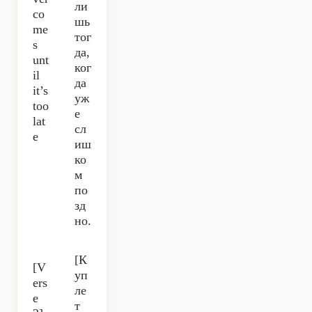
ли
co
шь
me
тог
s
да,
unt
ког
il
да
it’s
уж
too
е
lat
сл
e
иш
ко
м
по
зд
но.
[К
[V
уп
ers
ле
e
т