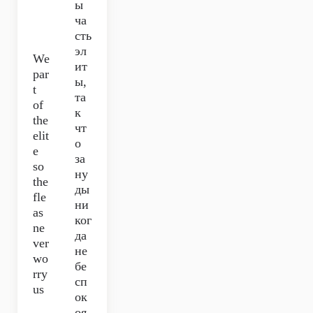
ы
ча
сть
эл
We
ит
par
ы,
t
та
of
к
the
чт
elit
о
e
за
so
ну
the
ды
fle
ни
as
ког
ne
да
ver
не
wo
бе
rry
сп
us
ок
оя