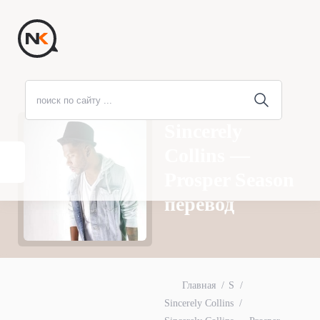
Sincerely
Collins —
Prosper Season
перевод
Главная
S
Sincerely Collins