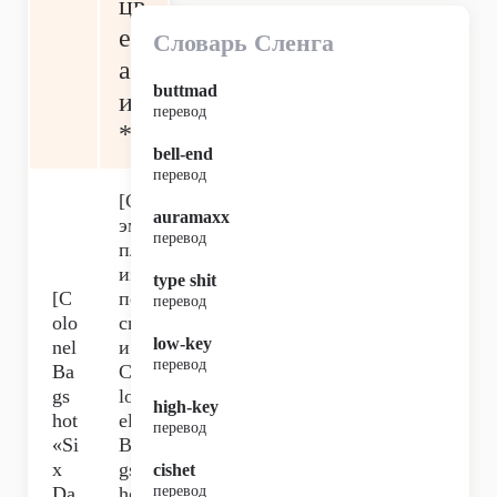
цв
ет
Словарь Сленга
ан
buttmad
ия
перевод
*
bell-end
перевод
[С
auramaxx
эм
перевод
пл
из
type shit
[C
пе
перевод
olo
сн
low-key
nel
и
перевод
Ba
Co
gs
lon
high-key
hot
el
перевод
«Si
Ba
x
gs
cishet
Da
hot
перевод