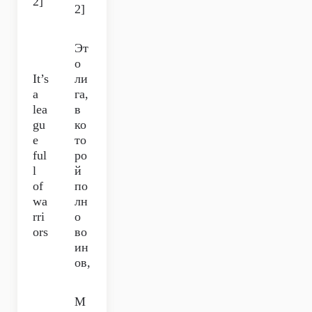
2]
2]
Эт
о
It’s
ли
a
га,
lea
в
gu
ко
e
то
ful
ро
l
й
of
по
wa
лн
rri
о
ors
во
ин
ов,
М