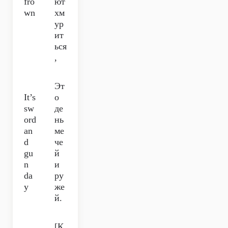
fro
ют
wn
хм
ур
ит
ься
,
Эт
It’s
о
sw
де
ord
нь
an
ме
d
че
gu
й
n
и
da
ру
y
же
й.
[К