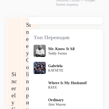
Sincerely Collins — Prosper
Season перевод
Si
nc
Топ Переводов
er
el
Mr. Know It All
y
Teddy Swims
C
Gabriela
ol
KATSEYE
Si
li
nc
ns
Where Is My Husband!
er
п
RAYE
el
р
Ordinary
y
и
Alex Warren