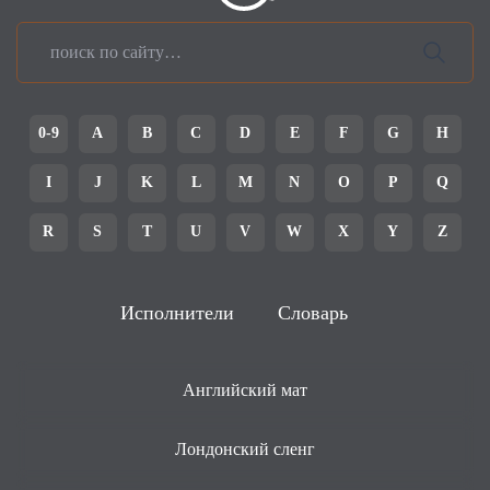
0-9
A
B
C
D
E
F
G
H
I
J
K
L
M
N
O
P
Q
R
S
T
U
V
W
X
Y
Z
Исполнители
Словарь
Английский мат
Лондонский сленг