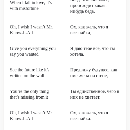
When I fall in love, it’s
происходит какая-
with misfortune
нибудь беда,
Oh, I wish I wasn’t Mr.
Ох, как жаль, что я
Know-It-All
всезнайка,
Give you everything you
Я даю тебе всё, что ты
say you wanted
хотела,
See the future like it’s
Предвижу будущее, как
written on the wall
письмена на стене,
You’re the only thing
Ты единственное, чего в
that’s missing from it
них не хватает,
Oh, I wish I wasn’t Mr.
Ох, как жаль, что я
Know-It-All
всезнайка.