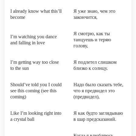
I already know what this’ll
Я уже знаю, чем это
become
закончится,
Я смотрю, как ты
I’m watching you dance
танцуешь и теряю
and falling in love
голову,
I’m getting way too close
Я подлетел слишком
to the sun
близко к солнцу.
Should’ve told you I could
Надо было сказать тебе,
see this coming (see this
что я предвидел это
coming)
(предвидел),
Like I’m looking right into
Я как будто заглядываю
a crystal ball
в шар предсказаний.
Когда я влюбляюсь,