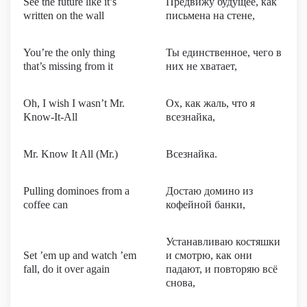
See the future like it’s
Предвижу будущее, как
written on the wall
письмена на стене,
You’re the only thing
Ты единственное, чего в
that’s missing from it
них не хватает,
Oh, I wish I wasn’t Mr.
Ох, как жаль, что я
Know-It-All
всезнайка,
Mr. Know It All (Mr.)
Всезнайка.
Pulling dominoes from a
Достаю домино из
coffee can
кофейной банки,
Устанавливаю костяшки
Set ’em up and watch ’em
и смотрю, как они
fall, do it over again
падают, и повторяю всё
снова,