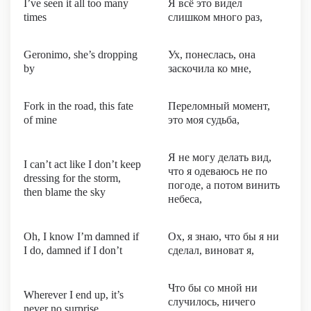
I’ve seen it all too many
Я всё это видел
times
слишком много раз,
Geronimo, she’s dropping
Ух, понеслась, она
by
заскочила ко мне,
Fork in the road, this fate
Переломный момент,
of mine
это моя судьба,
Я не могу делать вид,
I can’t act like I don’t keep
что я одеваюсь не по
dressing for the storm,
погоде, а потом винить
then blame the sky
небеса,
Oh, I know I’m damned if
Ох, я знаю, что бы я ни
I do, damned if I don’t
сделал, виноват я,
Что бы со мной ни
Wherever I end up, it’s
случилось, ничего
never no surprise