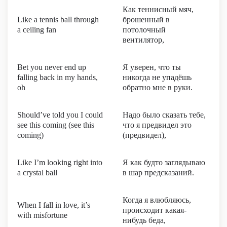
Как теннисный мяч,
Like a tennis ball through
брошенный в
a ceiling fan
потолочный
вентилятор,
Bet you never end up
Я уверен, что ты
falling back in my hands,
никогда не упадёшь
oh
обратно мне в руки.
Should’ve told you I could
Надо было сказать тебе,
see this coming (see this
что я предвидел это
coming)
(предвидел),
Like I’m looking right into
Я как будто заглядываю
a crystal ball
в шар предсказаний.
Когда я влюбляюсь,
When I fall in love, it’s
происходит какая-
with misfortune
нибудь беда,