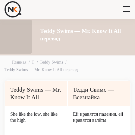
Teddy Swims — Mr. Know It All
перевод
Главная
T
Teddy Swims
Teddy Swims — Mr. Know It All перевод
Teddy Swims — Mr.
Тедди Свимс —
Know It All
Всезнайка
She like the low, she like
Ей нравятся падения, ей
the high
нравятся взлёты,