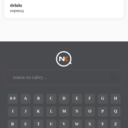
delulu
перевод
0-9
A
B
C
D
E
F
G
H
I
J
K
L
M
N
O
P
Q
R
S
T
U
V
W
X
Y
Z