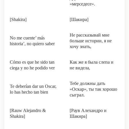
«мерседесе».
[Shakira]
[Шакира]
Не рассказывай мне
No me cuente’ más
больше истории, я не
historia’, no quiero saber
хочу знать,
Cómo es que he sido tan
Как же я была слепа и
ciega y no he podido ver
не видела,
Тебе должны дать
Te deberían dar un Oscar,
«Оскар», ты так хорошо
lo has hecho tan bien
сыграл.
[Rauw Alejandro &
[Раув Алехандро и
Shakira]
Шакира]