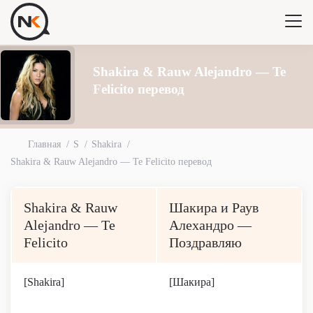
Shakira & Rauw Alejandro — Te
Felicito перевод
Главная
S
Shakira
Shakira & Rauw Alejandro — Te Felicito перевод
Shakira & Rauw
Шакира и Раув
Alejandro — Te
Алехандро —
Felicito
Поздравляю
[Shakira]
[Шакира]