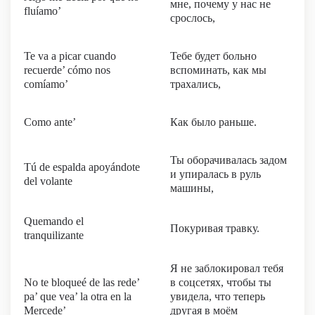
мне, почему у нас не
fluíamo’
срослось,
Te va a picar cuando
Тебе будет больно
recuerde’ cómo nos
вспоминать, как мы
comíamo’
трахались,
Como ante’
Как было раньше.
Ты оборачивалась задом
Tú de espalda apoyándote
и упиралась в руль
del volante
машины,
Quemando el
Покуривая травку.
tranquilizante
Я не заблокировал тебя
No te bloqueé de las rede’
в соцсетях, чтобы ты
pa’ que vea’ la otra en la
увидела, что теперь
Mercede’
другая в моём