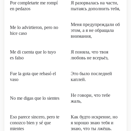
Por completarte me rompí
Я разорвалась на части,
en pedazos
пытаясь дополнить тебя,
Меня предупреждали об
Me lo advirtieron, pero no
этом, а я не обращала
hice caso
внимания,
Me di cuenta que lo tuyo
Я поняла, что твоя
es falso
любовь не всерьёз,
Fue la gota que rebasó el
Это было последней
vaso
каплей.
Не говори, что тебе
No me digas que lo sientes
жаль,
Eso parece sincero, pero te
Как будто искренне, но
conozco bien y sé que
я хорошо знаю тебя и
mientes
знаю, что ты лжёшь.