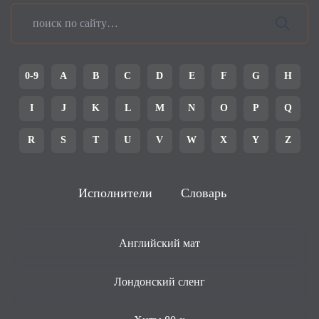
0-9
A
B
C
D
E
F
G
H
I
J
K
L
M
N
O
P
Q
R
S
T
U
V
W
X
Y
Z
Исполнители
Словарь
Английский мат
Лондонский сленг