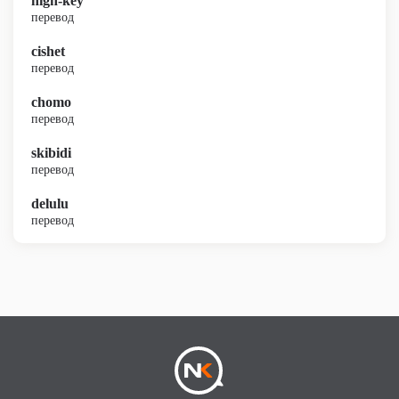
high-key
перевод
cishet
перевод
chomo
перевод
skibidi
перевод
delulu
перевод