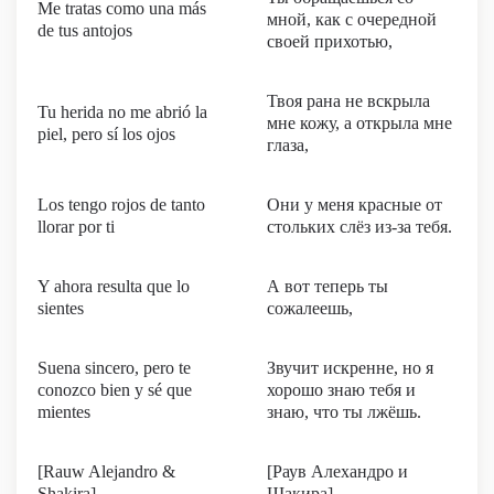
Me tratas como una más
мной, как с очередной
de tus antojos
своей прихотью,
Твоя рана не вскрыла
Tu herida no me abrió la
мне кожу, а открыла мне
piel, pero sí los ojos
глаза,
Los tengo rojos de tanto
Они у меня красные от
llorar por ti
стольких слёз из-за тебя.
Y ahora resulta que lo
А вот теперь ты
sientes
сожалеешь,
Suena sincero, pero te
Звучит искренне, но я
conozco bien y sé que
хорошо знаю тебя и
mientes
знаю, что ты лжёшь.
[Rauw Alejandro &
[Раув Алехандро и
Shakira]
Шакира]