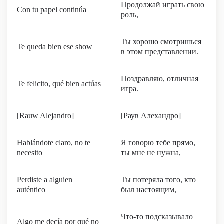
Продолжай играть свою
Con tu papel continúa
роль,
Ты хорошо смотришься
Te queda bien esе show
в этом представлении.
Поздравляю, отличная
Te felicito, qué bien actúas
игра.
[Rauw Alejandro]
[Раув Алехандро]
Hablándote claro, no te
Я говорю тебе прямо,
necesito
ты мне не нужна,
Perdiste a alguien
Ты потеряла того, кто
auténtico
был настоящим,
Что-то подсказывало
Algo me decía por qué no