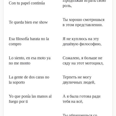
Продолжай играть свою
Con tu papel continúa
роль,
Ты хорошо смотришься
Te queda bien esе show
в этом представлении.
Esa filosofía barata no la
Я не куплюсь на эту
compro
дешёвую философию,
Lo siento, en esa moto ya
Сожалею, я больше не
no me monto
сяду на этот мотоцикл,
La gente de dos caras no
Терпеть не могу
la soporto
двуличных людей,
Yo que ponía las manos al
А я была готова ради
fuego por ti
тебя на всё,
Ты обращаешься со