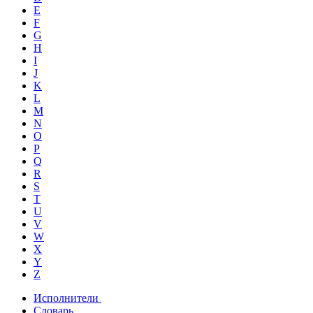
E
F
G
H
I
J
K
L
M
N
O
P
Q
R
S
T
U
V
W
X
Y
Z
Исполнители
Словарь