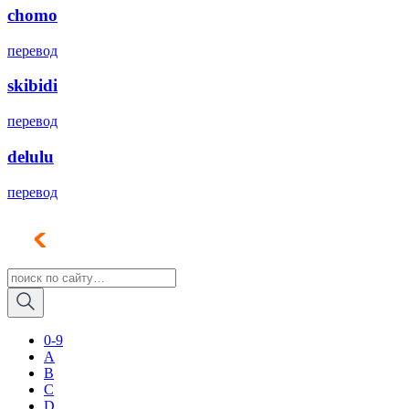
chomo
перевод
skibidi
перевод
delulu
перевод
0-9
A
B
C
D