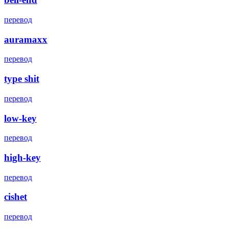
перевод
auramaxx
перевод
type shit
перевод
low-key
перевод
high-key
перевод
cishet
перевод