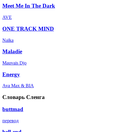
Meet Me In The Dark
AVE
ONE TRACK MIND
Naïka
Maladie
Mauvais Djo
Energy
Ava Max & BIA
Словарь Сленга
buttmad
перевод
bell-end