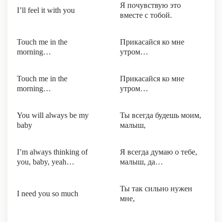
Я почувствую это
I’ll feel it with you
вместе с тобой.
Touch me in the
Прикасайся ко мне
morning…
утром…
Touch me in the
Прикасайся ко мне
morning…
утром…
You will always be my
Ты всегда будешь моим,
baby
малыш,
I’m always thinking of
Я всегда думаю о тебе,
you, baby, yeah…
малыш, да…
Ты так сильно нужен
I need you so much
мне,