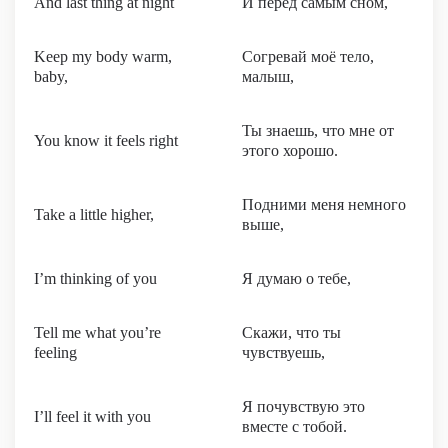
And last thing at night
И перед самым сном,
Keep my body warm,
Согревай моё тело,
baby,
малыш,
Ты знаешь, что мне от
You know it feels right
этого хорошо.
Подними меня немного
Take a little higher,
выше,
I’m thinking of you
Я думаю о тебе,
Tell me what you’re
Скажи, что ты
feeling
чувствуешь,
Я почувствую это
I’ll feel it with you
вместе с тобой.