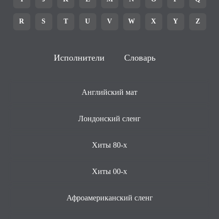
R
S
T
U
V
W
X
Y
Z
Исполнители
Словарь
Английский мат
Лондонский сленг
Хиты 80-х
Хиты 00-х
Афроамериканский сленг