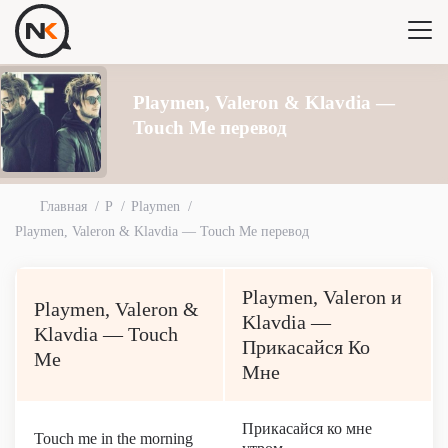
Playmen, Valeron & Klavdia —
Touch Me перевод
Главная
P
Playmen
Playmen, Valeron & Klavdia — Touch Me перевод
Playmen, Valeron и
Playmen, Valeron &
Klavdia —
Klavdia — Touch
Прикасайся Ко
Me
Мне
Прикасайся ко мне
Touch me in the morning