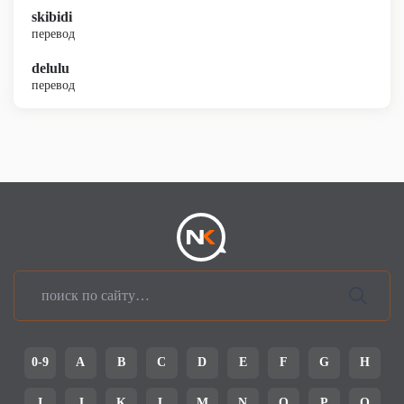
skibidi
перевод
delulu
перевод
0-9
A
B
C
D
E
F
G
H
I
J
K
L
M
N
O
P
Q