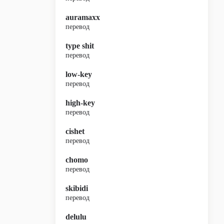
auramaxx
перевод
type shit
перевод
low-key
перевод
high-key
перевод
cishet
перевод
chomo
перевод
skibidi
перевод
delulu