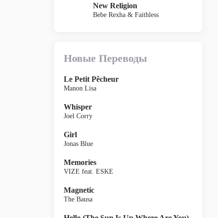
New Religion
Bebe Rexha & Faithless
Новые Переводы
Le Petit Pêcheur
Manon Lisa
Whisper
Joel Corry
Girl
Jonas Blue
Memories
VIZE feat. ESKE
Magnetic
The Bausa
Hello (The Sun Is Up Where Are You)