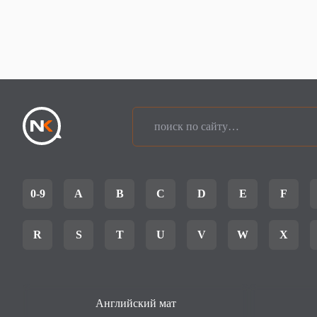
0-9
A
B
C
D
E
F
R
S
T
U
V
W
X
Английский мат