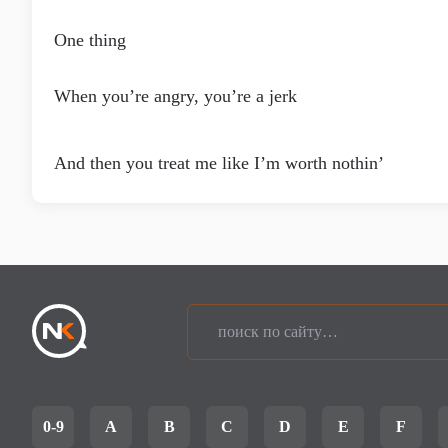
One thing
When you’re angry, you’re a jerk
And then you treat me like I’m worth nothin’
0-9
A
B
C
D
E
F