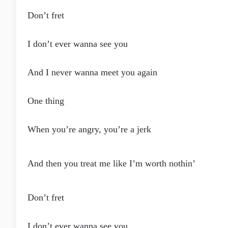
Don’t fret
I don’t ever wanna see you
And I never wanna meet you again
One thing
When you’re angry, you’re a jerk
And then you treat me like I’m worth nothin’
Don’t fret
I don’t ever wanna see you