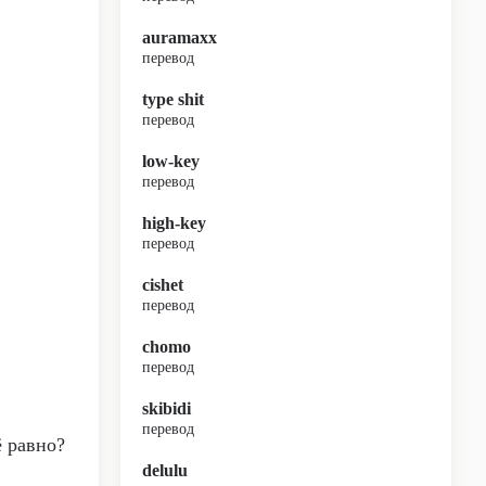
auramaxx
перевод
type shit
перевод
low-key
перевод
high-key
перевод
cishet
перевод
chomo
перевод
skibidi
перевод
ё равно?
delulu