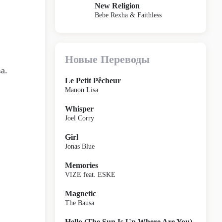
New Religion
Bebe Rexha & Faithless
Новые Переводы
а.
Le Petit Pêcheur
Manon Lisa
Whisper
Joel Corry
Girl
Jonas Blue
Memories
VIZE feat. ESKE
Magnetic
The Bausa
Hello (The Sun Is Up Where Are You)