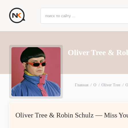
Oliver Tree & Ro
Главная
O
Oliver Tree
O
Oliver Tree & Robin Schulz — Miss Yo