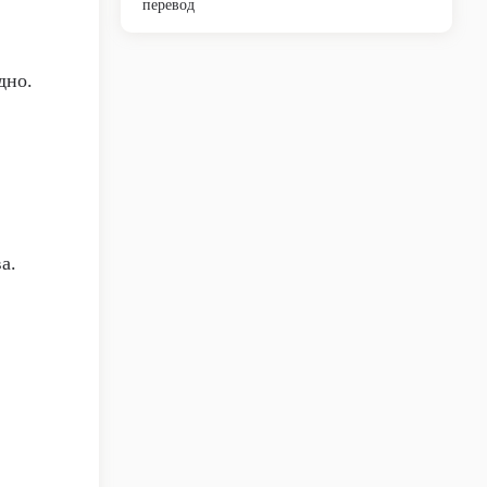
перевод
дно.
а.