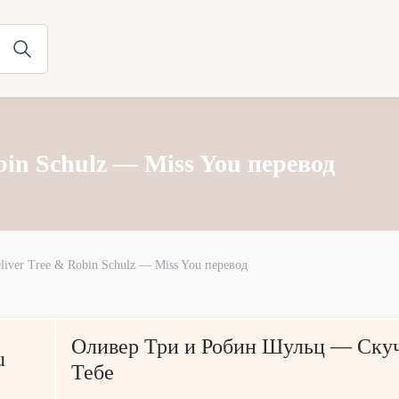
bin Schulz — Miss You перевод
liver Tree & Robin Schulz — Miss You перевод
Оливер Три и Робин Шульц — Ску
u
Тебе