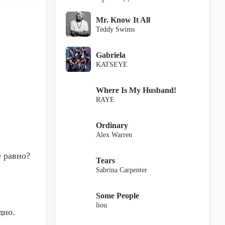
Mr. Know It All
Teddy Swims
Gabriela
KATSEYE
Where Is My Husband!
RAYE
Ordinary
Alex Warren
ё равно?
Tears
Sabrina Carpenter
Some People
liou
дно.