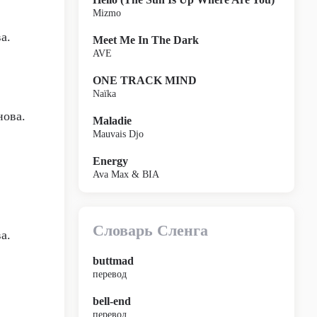
Mizmo
а.
Meet Me In The Dark
AVE
ONE TRACK MIND
Naïka
нова.
Maladie
Mauvais Djo
Energy
Ava Max & BIA
Словарь Сленга
а.
buttmad
перевод
bell-end
перевод