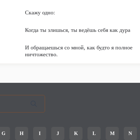
Скажу одно:
Когда ты злишься, ты ведёшь себя как дура
И обращаешься со мной, как будто я полное
ничтожество.
G
H
I
J
K
L
M
N