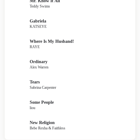
Mr. Know It All
Teddy Swims
Gabriela
KATSEYE
Where Is My Husband!
RAYE
Ordinary
Alex Warren
Tears
Sabrina Carpenter
Some People
liou
New Religion
Bebe Rexha & Faithless