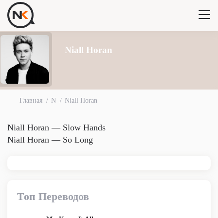
Niall Horan
Главная
N
Niall Horan
Niall Horan — Slow Hands
Niall Horan — So Long
Топ Переводов