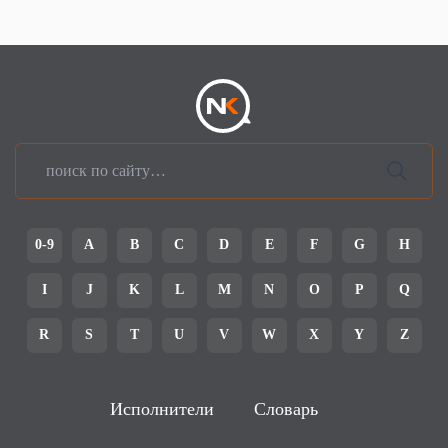
0-9
A
B
C
D
E
F
G
H
I
J
K
L
M
N
O
P
Q
R
S
T
U
V
W
X
Y
Z
Исполнители
Словарь