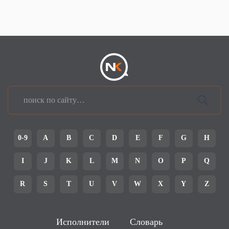
0-9
A
B
C
D
E
F
G
H
I
J
K
L
M
N
O
P
Q
R
S
T
U
V
W
X
Y
Z
Исполнители
Словарь