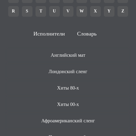
R
S
T
U
V
W
X
Y
Z
Исполнители
Словарь
Английский мат
Лондонский сленг
Хиты 80-х
Хиты 00-х
Афроамериканский сленг