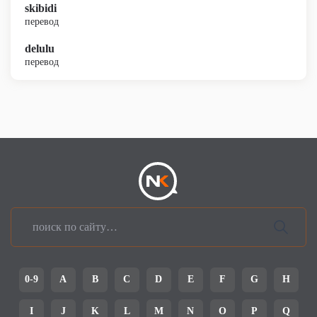
skibidi
перевод
delulu
перевод
0-9
A
B
C
D
E
F
G
H
I
J
K
L
M
N
O
P
Q