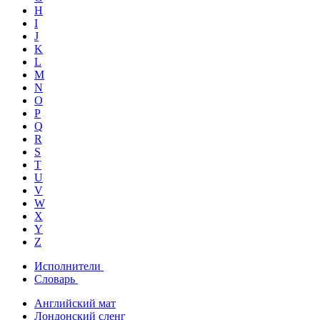
H
I
J
K
L
M
N
O
P
Q
R
S
T
U
V
W
X
Y
Z
Исполнители
Словарь
Английский мат
Лондонский сленг