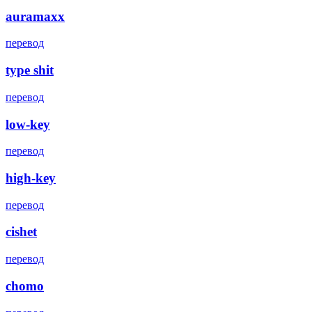
auramaxx
перевод
type shit
перевод
low-key
перевод
high-key
перевод
cishet
перевод
chomo