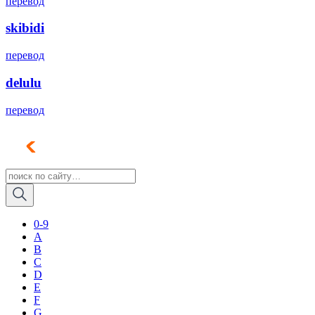
перевод
skibidi
перевод
delulu
перевод
0-9
A
B
C
D
E
F
G