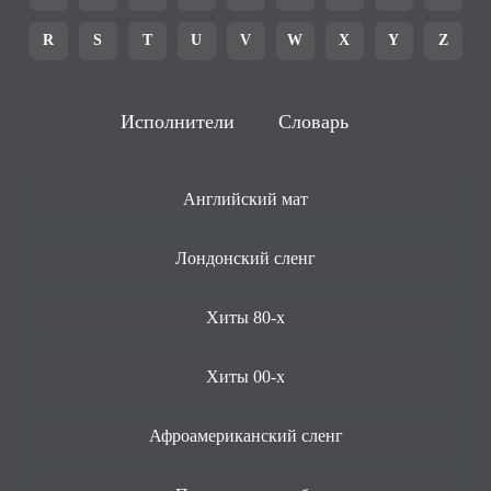
R
S
T
U
V
W
X
Y
Z
Исполнители
Словарь
Английский мат
Лондонский сленг
Хиты 80-х
Хиты 00-х
Афроамериканский сленг