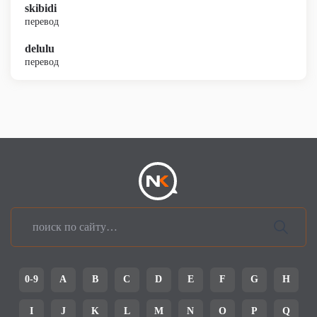
skibidi
перевод
delulu
перевод
0-9
A
B
C
D
E
F
G
H
I
J
K
L
M
N
O
P
Q