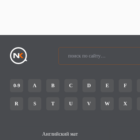
0-9
A
B
C
D
E
F
R
S
T
U
V
W
X
Английский мат