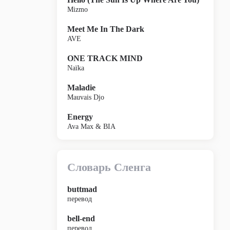
Mizmo
Meet Me In The Dark
AVE
ONE TRACK MIND
Naïka
Maladie
Mauvais Djo
Energy
Ava Max & BIA
Словарь Сленга
buttmad
перевод
bell-end
перевод