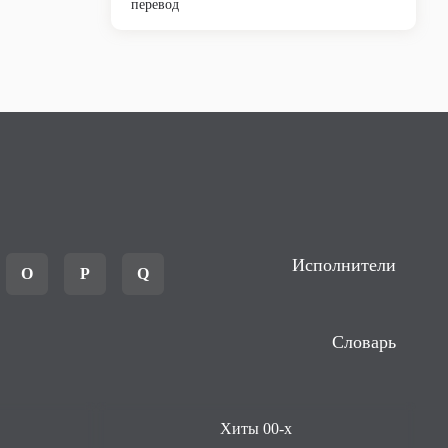
перевод
Исполнители
O
P
Q
Словарь
Хиты 00-х