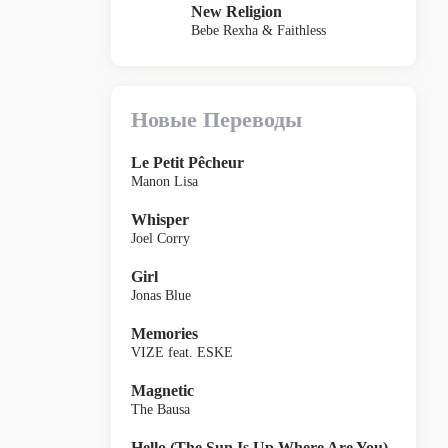
New Religion
Bebe Rexha & Faithless
Новые Переводы
Le Petit Pêcheur
Manon Lisa
Whisper
Joel Corry
Girl
Jonas Blue
Memories
VIZE feat. ESKE
Magnetic
The Bausa
Hello (The Sun Is Up Where Are You)