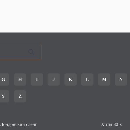
G
H
I
J
K
L
M
N
Y
Z
Лондонский сленг
Хиты 80-х