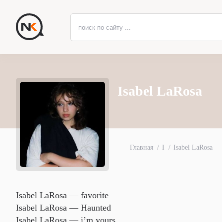
Isabel LaRosa
Главная
I
Isabel LaRosa
Isabel LaRosa — ​favorite
Isabel LaRosa — Haunted
Isabel LaRosa — i’m yours