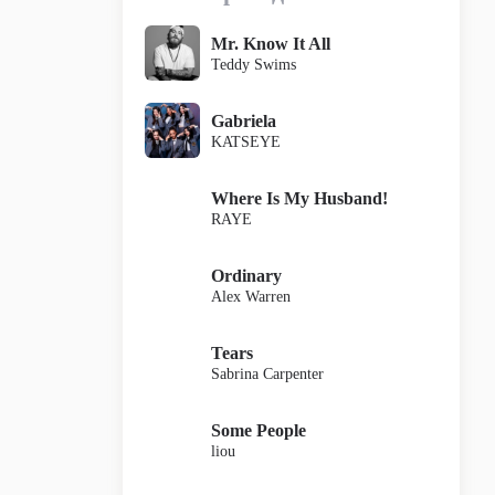
Mr. Know It All
Teddy Swims
Gabriela
KATSEYE
Where Is My Husband!
RAYE
Ordinary
Alex Warren
Tears
Sabrina Carpenter
Some People
liou