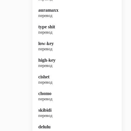
auramaxx
перевод
type shit
перевод
low-key
перевод
high-key
перевод
cishet
перевод
chomo
перевод
skibidi
перевод
delulu