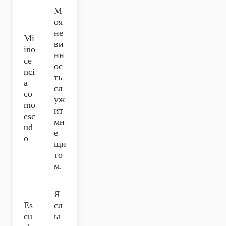
М
оя
не
Mi
ви
ino
нн
ce
ос
nci
ть
a
сл
co
уж
mo
ит
esc
мн
ud
е
o
щи
то
м.
Я
Es
сл
cu
ы