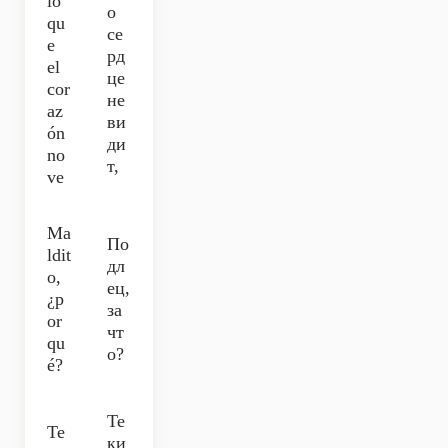
lo
о
qu
се
e
рд
el
це
cor
не
az
ви
ón
ди
no
т,
ve
Ma
По
ldit
дл
o,
ец,
¿p
за
or
чт
qu
о?
é?
Те
Te
ки