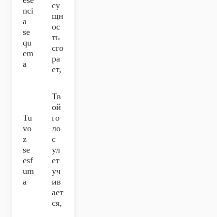
ese
су
nci
щн
a
ос
se
ть
qu
сго
em
ра
a
ет,
Тв
ой
Tu
го
vo
ло
z
с
se
ул
esf
ет
um
уч
a
ив
ает
ся,