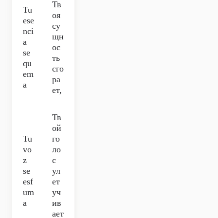
Тв
Tu
оя
ese
су
nci
щн
a
ос
se
ть
qu
сго
em
ра
a
ет,
Тв
ой
Tu
го
vo
ло
z
с
se
ул
esf
ет
um
уч
a
ив
ает