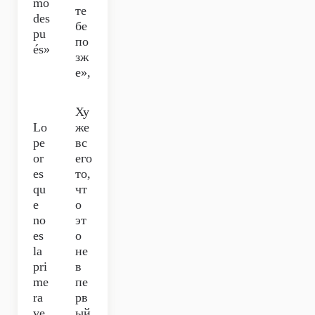
mo
те
des
бе
pu
по
és»
зж
е»,
Ху
Lo
же
pe
вс
or
его
es
то,
qu
чт
e
о
no
эт
es
о
la
не
pri
в
me
пе
ra
рв
ve
ый