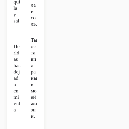
qui
ла
la
и
y
со
sal
ль,
Ты
He
ос
rid
та
as
ви
has
л
dej
ра
ad
ны
o
в
en
мо
mi
ей
vid
жи
a
зн
и,