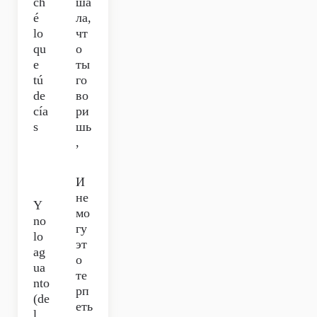
ch
ша
é
ла,
lo
чт
qu
о
e
ты
tú
го
de
во
cía
ри
s
шь
,
И
не
Y
мо
no
гу
lo
эт
ag
о
ua
те
nto
рп
(de
еть
l