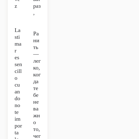
z
раз
,
La
Ра
sti
ни
ma
ть
r
—
es
лег
sen
ко,
cill
ког
o
да
cu
те
an
бе
do
не
no
ва
te
жн
im
о
por
то,
ta
чег