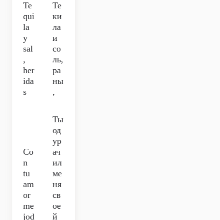
Te
Те
qui
ки
la
ла
y
и
sal
со
,
ль,
her
ра
ida
ны
s
,
Ты
од
ур
Co
ач
n
ил
tu
ме
am
ня
or
св
me
ое
jod
й