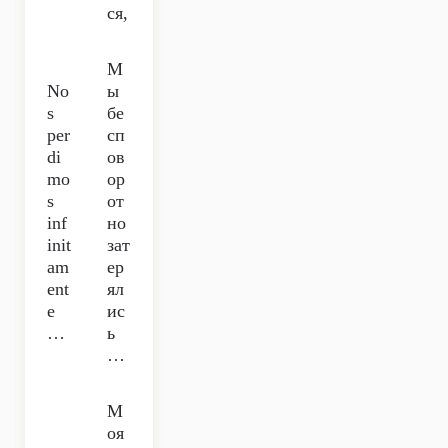
ся,
М
No
ы
s
бе
per
сп
di
ов
mo
ор
s
от
inf
но
init
зат
am
ер
ent
ял
e
ис
…
ь
…
М
оя