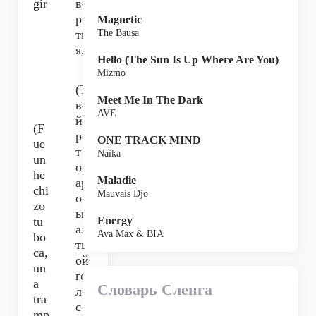
gir
во
ря
Magnetic
тьс
The Bausa
я,
Hello (The Sun Is Up Where Are You)
Mizmo
(Т
Meet Me In The Dark
во
AVE
й
(F
ро
ONE TRACK MIND
ue
т
Naïka
un
оч
he
Maladie
ар
chi
Mauvais Djo
ов
zo
ыв
tu
Energy
ал,
Ava Max & BIA
bo
тв
ca,
ой
un
го
a
Словарь Сленга
ло
tra
с
mp