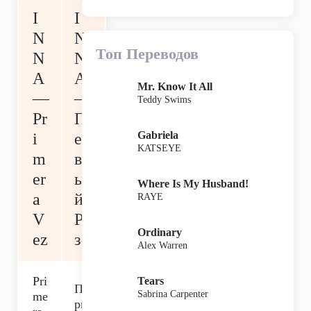
I
I
N
N
Топ Переводов
N
N
A
A
Mr. Know It All
—
—
Teddy Swims
Pr
П
Gabriela
i
ер
KATSEYE
m
в
er
ы
Where Is My Husband!
a
й
RAYE
V
Ра
Ordinary
ez
з
Alex Warren
Pri
Tears
Пе
Sabrina Carpenter
me
рв