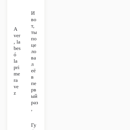
И
во
т,
A
ты
ver
по
, la
це
bes
ло
ó
ва
la
л
pri
её
me
в
ra
пе
ve
рв
z
ый
раз
,
Гу