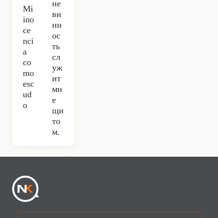
не
Mi
ви
ino
нн
ce
ос
nci
ть
a
сл
co
уж
mo
ит
esc
мн
ud
е
o
щи
то
м.