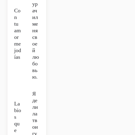
ур
Co
ач
n
ил
tu
ме
am
ня
or
св
me
ое
jod
й
ías
лю
бо
вь
ю.
Я
де
La
ли
bio
ла
s
тв
qu
ои
е
гу