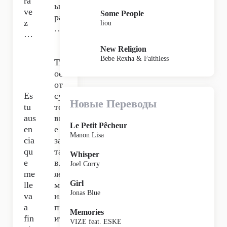
ra
ый
ve
Some People
раз
z
liou
…
…
New Religion
Bebe Rexha & Faithless
Тв
оё
от
Es
су
Новые Переводы
tu
тст
aus
ви
Le Petit Pêcheur
en
е
Manon Lisa
cia
зас
qu
та
Whisper
e
вл
Joel Corry
me
яет
Girl
lle
ме
Jonas Blue
va
ня
a
пр
Memories
fin
ит
VIZE feat. ESKE