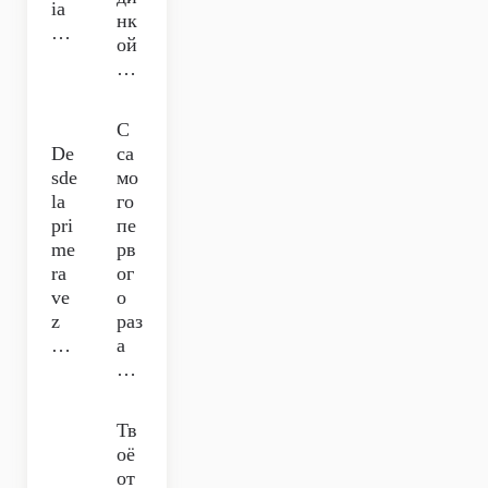
ia
нк
…
ой
…
С
De
са
sde
мо
la
го
pri
пе
me
рв
ra
ог
vе
о
z
раз
…
а
…
Тв
оё
от