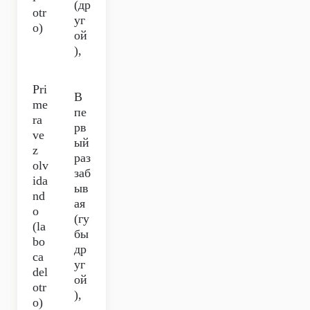
(др
otr
уг
o)
ой
),
Pri
В
me
пе
ra
рв
ve
ый
z
раз
olv
заб
ida
ыв
nd
ая
o
(гу
(la
бы
bo
др
ca
уг
del
ой
otr
),
o)