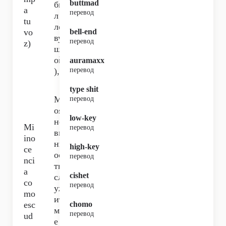
buttmad
бы
a
перевод
л
tu
ло
vo
bell-end
ву
перевод
z)
шк
ой
auramaxx
),
перевод
type shit
М
перевод
оя
low-key
не
Mi
перевод
ви
ino
нн
high-key
ce
ос
перевод
nci
ть
a
cishet
сл
co
перевод
уж
mo
ит
esc
chomo
мн
перевод
ud
е