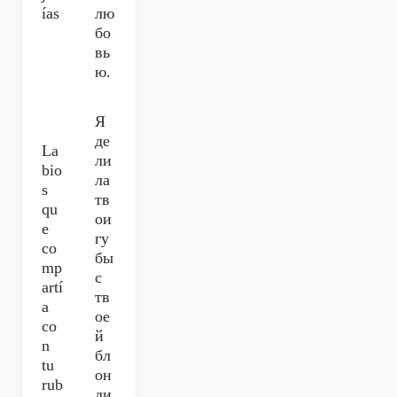
ías
лю
бо
вь
ю.
Я
де
La
ли
bio
ла
s
тв
qu
ои
е
гу
co
бы
mp
с
artí
тв
a
ое
co
й
n
бл
tu
он
rub
ди