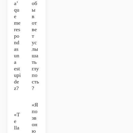
a’
об
qu
ы
e
в
me
от
res
ве
po
т
nd
ус
as
лы
un
ша
a
ть
est
глу
upi
по
de
сть
z?
?
«Я
по
«T
зв
e
он
lla
ю