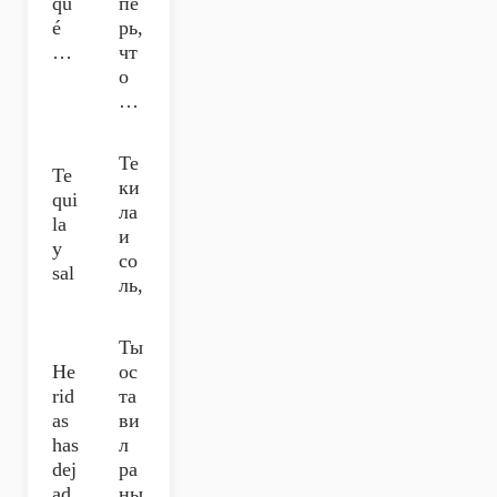
qu
пе
é
рь,
…
чт
о
…
Те
Te
ки
qui
ла
la
и
y
со
sal
ль,
Ты
He
ос
rid
та
as
ви
has
л
dej
ра
ad
ны