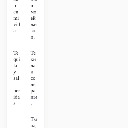
o
в
en
мо
mi
ей
vid
жи
a
зн
и,
Te
Те
qui
ки
la
ла
y
и
sal
со
,
ль,
her
ра
ida
ны
s
,
Ты
од