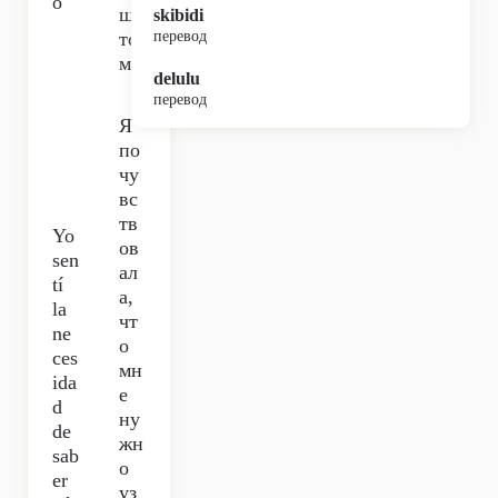
o
щи
skibidi
то
перевод
м.
delulu
перевод
Я
по
чу
вс
тв
Yo
ов
sen
ал
tí
а,
la
чт
ne
о
ces
мн
ida
е
d
ну
de
жн
sab
о
er
уз