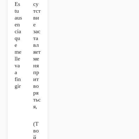
Es
су
tu
тст
aus
ви
en
е
cia
зас
qu
та
e
вл
me
яет
lle
ме
va
ня
a
пр
fin
ит
gir
во
ря
тьс
я,
(Т
во
й