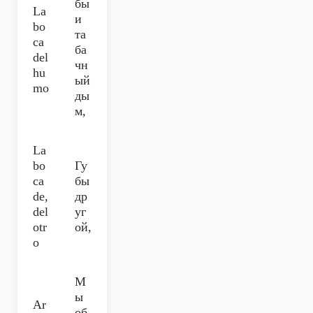
бы
La
и
bo
та
ca
ба
del
чн
hu
ый
mo
ды
м,
La
bo
Гу
ca
бы
de,
др
del
уг
otr
ой,
o
М
ы
Ar
об