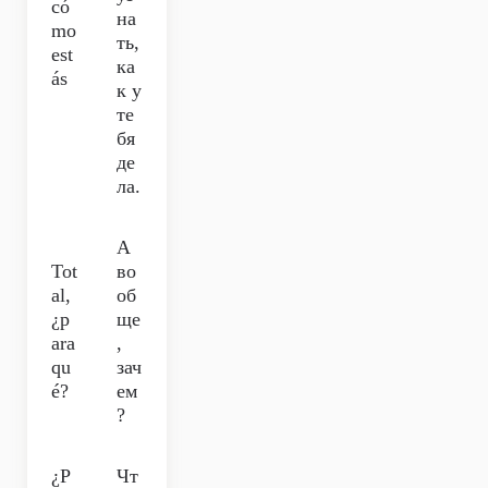
có
на
mo
ть,
est
ка
ás
к у
те
бя
де
ла.
А
Tot
во
al,
об
¿p
ще
ara
,
qu
зач
é?
ем
?
¿P
Чт