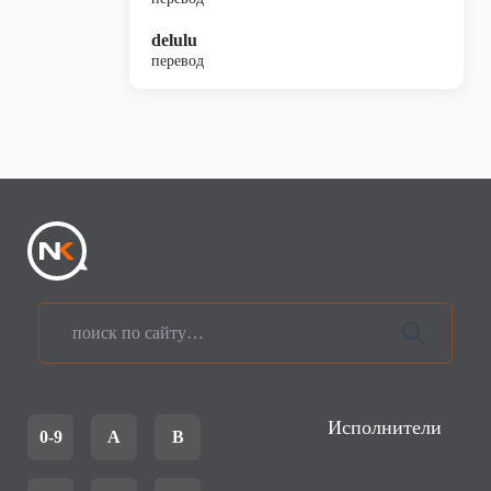
delulu
перевод
Исполнители
0-9
A
B