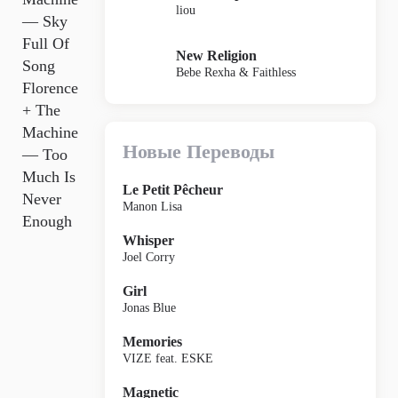
liou
— Sky
Full Of
New Religion
Song
Bebe Rexha & Faithless
Florence
+ The
Machine
Новые Переводы
— Too
Much Is
Le Petit Pêcheur
Never
Manon Lisa
Enough
Whisper
Joel Corry
Girl
Jonas Blue
Memories
VIZE feat. ESKE
Magnetic