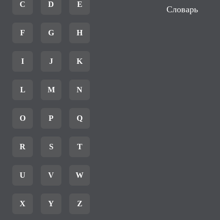
C
D
E
Словарь
F
G
H
I
J
K
L
M
N
O
P
Q
R
S
T
U
V
W
X
Y
Z