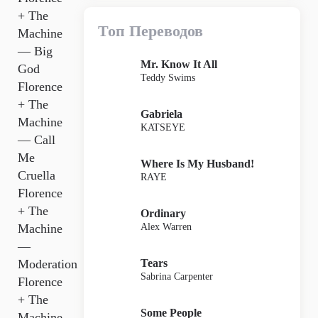
+ The
Топ Переводов
Machine
— Big
Mr. Know It All
God
Teddy Swims
Florence
+ The
Gabriela
Machine
KATSEYE
— Call
Me
Where Is My Husband!
Cruella
RAYE
Florence
+ The
Ordinary
Alex Warren
Machine
—
Tears
Moderation
Sabrina Carpenter
Florence
+ The
Some People
Machine