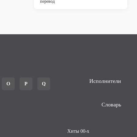
перевод
Исполнители
O
P
Q
Словарь
Хиты 00-х