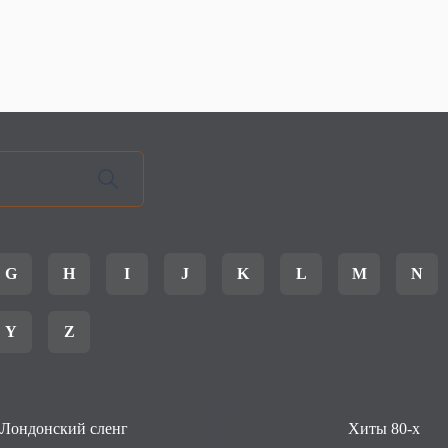
G
H
I
J
K
L
M
N
Y
Z
Лондонский сленг
Хиты 80-х