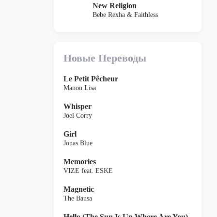
New Religion
Bebe Rexha & Faithless
Новые Переводы
Le Petit Pêcheur
Manon Lisa
Whisper
Joel Corry
Girl
Jonas Blue
Memories
VIZE feat. ESKE
Magnetic
The Bausa
Hello (The Sun Is Up Where Are You)