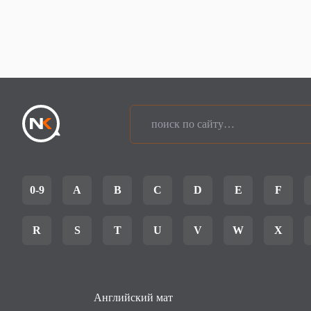
0-9
A
B
C
D
E
F
R
S
T
U
V
W
X
Английский мат