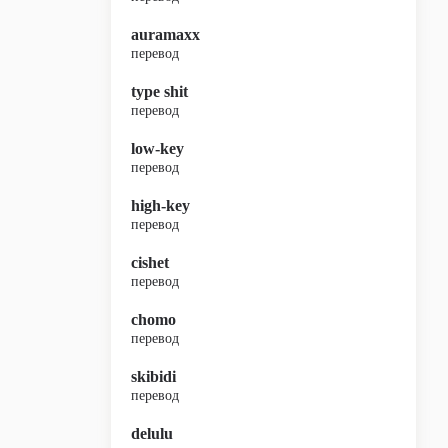
auramaxx
перевод
type shit
перевод
low-key
перевод
high-key
перевод
cishet
перевод
chomo
перевод
skibidi
перевод
delulu