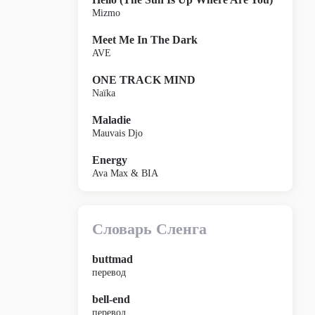
Mizmo
Meet Me In The Dark
AVE
ONE TRACK MIND
Naïka
Maladie
Mauvais Djo
Energy
Ava Max & BIA
Словарь Сленга
buttmad
перевод
bell-end
перевод