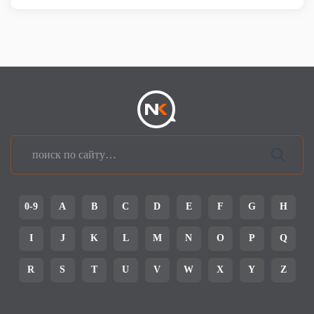
0-9
A
B
C
D
E
F
G
H
I
J
K
L
M
N
O
P
Q
R
S
T
U
V
W
X
Y
Z