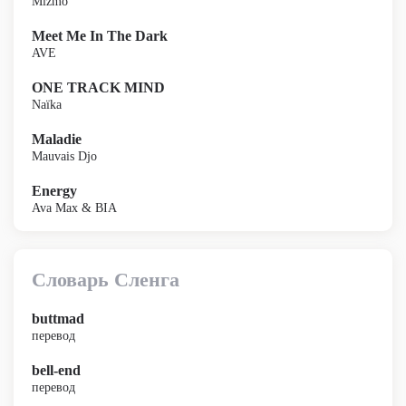
Mizmo
Meet Me In The Dark
AVE
ONE TRACK MIND
Naïka
Maladie
Mauvais Djo
Energy
Ava Max & BIA
Словарь Сленга
buttmad
перевод
bell-end
перевод