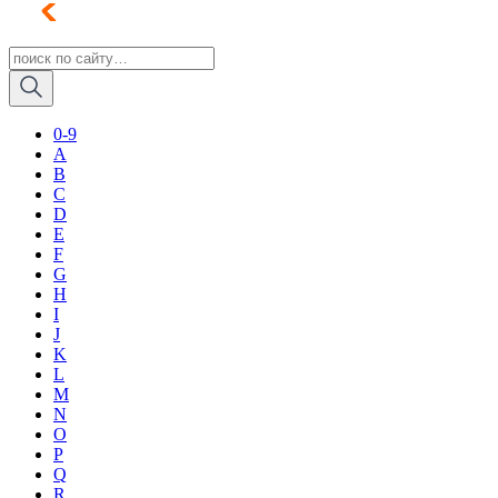
0-9
A
B
C
D
E
F
G
H
I
J
K
L
M
N
O
P
Q
R