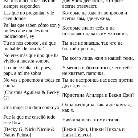
Pa’ mis muchachas las que
Для моих девчонок, которые
siempre responden
всегда отвечают,
Las que no preguntan y le
Которые не задают вопросов и
caen donde
всегда там, где нужны,
Pa’ las que saben cómo son y
Которые знают себя и не
no les cabe que les den
позволяют давать им указания,
indicacione’, ey
Tú no nos conoce’, así que
Ты нас не знаешь, так что не
no hable’ de nosotra’
болтай про нас,
No eres más que uno que ha
Ты всего лишь жил в нашей тени,
vivido a nuestra sombra
Lo que te falta a ti, pues,
У меня в избытке того, чего тебе
papi, a mí me sobra
не хватает, папочка,
No vas a ponernos a todas en
Ты не настроишь нас всех против
contra
друг друга.
[Christina Aguilera & Becky
[Кристина Агилера и Бекки Джи]
G]
Одна женщина, такая же крутая,
Una mujer tan dura como yo
как я,
Fue la que me enseñó todo
Научила меня этому стилю.
este flow
[Becky G, Nicki Nicole &
[Бекки Джи, Никки Николь и
Nathy Peluso]
Нати Пелусо]