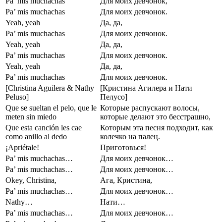
Pa’ mis muchachas
Для моих девчонок,
Pa’ mis muchachas
Для моих девчонок.
Yeah, yeah
Да, да,
Pa’ mis muchachas
Для моих девчонок.
Yeah, yeah
Да, да,
Pa’ mis muchachas
Для моих девчонок.
Yeah, yeah
Да, да,
Pa’ mis muchachas
Для моих девчонок.
[Christina Aguilera & Nathy
[Кристина Агилера и Нати
Peluso]
Пелусо]
Que se sueltan el pelo, que le
Которые распускают волосы,
meten sin miedo
которые делают это бесстрашно,
Que esta canción les cae
Которым эта песня подходит, как
como anillo al dedo
колечко на палец.
¡Apriétale!
Приготовься!
Pa’ mis muchachas…
Для моих девчонок…
Pa’ mis muchachas…
Для моих девчонок…
Okey, Christina,
Ага, Кристина,
Pa’ mis muchachas…
Для моих девчонок…
Nathy…
Нати…
Pa’ mis muchachas…
Для моих девчонок…