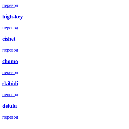
перевод
high-key
перевод
cishet
перевод
chomo
перевод
skibidi
перевод
delulu
перевод