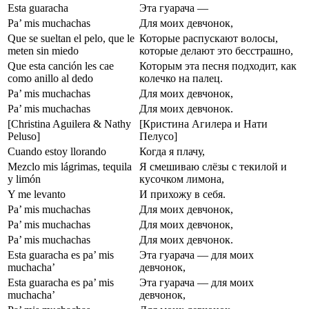
Esta guaracha
Эта гуарача —
Pa’ mis muchachas
Для моих девчонок,
Que se sueltan el pelo, que le
Которые распускают волосы,
meten sin miedo
которые делают это бесстрашно,
Que esta canción les cae
Которым эта песня подходит, как
como anillo al dedo
колечко на палец.
Pa’ mis muchachas
Для моих девчонок,
Pa’ mis muchachas
Для моих девчонок.
[Christina Aguilera & Nathy
[Кристина Агилера и Нати
Peluso]
Пелусо]
Cuando estoy llorando
Когда я плачу,
Mezclo mis lágrimas, tequila
Я смешиваю слёзы с текилой и
y limón
кусочком лимона,
Y me levanto
И прихожу в себя.
Pa’ mis muchachas
Для моих девчонок,
Pa’ mis muchachas
Для моих девчонок,
Pa’ mis muchachas
Для моих девчонок.
Esta guaracha es pa’ mis
Эта гуарача — для моих
muchacha’
девчонок,
Esta guaracha es pa’ mis
Эта гуарача — для моих
muchacha’
девчонок,