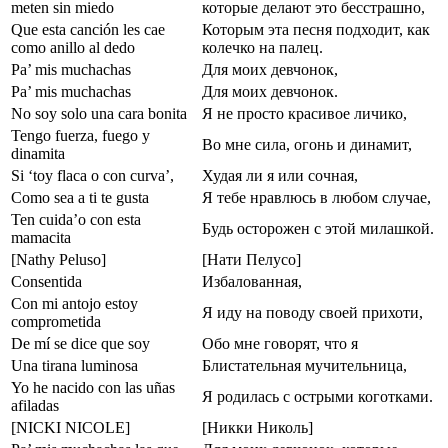
meten sin miedo
которые делают это бесстрашно,
Que esta canción les cae
Которым эта песня подходит, как
como anillo al dedo
колечко на палец.
Pa’ mis muchachas
Для моих девчонок,
Pa’ mis muchachas
Для моих девчонок.
No soy solo una cara bonita
Я не просто красивое личико,
Tengo fuerza, fuego y
Во мне сила, огонь и динамит,
dinamita
Si ‘toy flaca o con curva’,
Худая ли я или сочная,
Сomo sеa a ti te gusta
Я тебе нравлюсь в любом случае,
Ten cuida’o con esta
Будь осторожен с этой милашкой.
mamacita
[Nathy Peluso]
[Нати Пелусо]
Consentida
Избалованная,
Con mi antojo estoy
Я иду на поводу своей прихоти,
comprometida
De mí se dice que soy
Обо мне говорят, что я
Una tirana luminosa
Блистательная мучительница,
Yo he nacido con las uñas
Я родилась с острыми коготками.
afiladas
[NICKI NICOLE]
[Никки Николь]