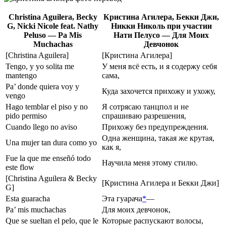
Christina Aguilera, Becky
Кристина Агилера, Бекки Джи,
G, Nicki Nicole feat. Nathy
Никки Николь при участии
Peluso — Pa Mis
Нати Пелусо — Для Моих
Muchachas
Девчонок
[Christina Aguilera]
[Кристина Агилера]
Tengo, y yo solita me
У меня всё есть, и я содержу себя
mantengo
сама,
Pa’ donde quiera voy y
Куда захочется прихожу и ухожу,
vengo
Hago temblar el piso y no
Я сотрясаю танцпол и не
pido permiso
спрашиваю разрешения,
Cuando llego no aviso
Прихожу без предупреждения.
Одна женщина, такая же крутая,
Una mujer tan dura como yo
как я,
Fue la que me enseñó todo
Научила меня этому стилю.
este flow
[Christina Aguilera & Becky
[Кристина Агилера и Бекки Джи]
G]
Esta guaracha
Эта гуарача
*
—
Pa’ mis muchachas
Для моих девчонок,
Que se sueltan el pelo, que le
Которые распускают волосы,