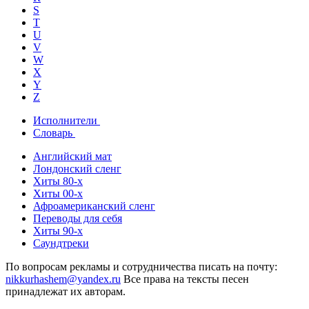
S
T
U
V
W
X
Y
Z
Исполнители
Словарь
Английский мат
Лондонский сленг
Хиты 80-х
Хиты 00-х
Афроамериканский сленг
Переводы для себя
Хиты 90-х
Саундтреки
По вопросам рекламы и сотрудничества писать на почту:
nikkurhashem@yandex.ru
Все права на тексты песен
принадлежат их авторам.