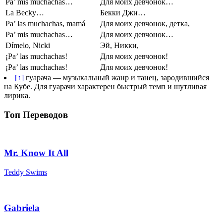
Pa’ mis muchachas…
Для моих девчонок…
La Becky…
Бекки Джи…
Pa’ las muchachas, mamá
Для моих девчонок, детка,
Pa’ mis muchachas…
Для моих девчонок…
Dímelo, Nicki
Эй, Никки,
¡Pa’ las muchachas!
Для моих девчонок!
¡Pa’ las muchachas!
Для моих девчонок!
[↑]
гуарача — музыкальный жанр и танец, зародившийся
на Кубе. Для гуарачи характерен быстрый темп и шутливая
лирика.
Топ Переводов
Mr. Know It All
Teddy Swims
Gabriela