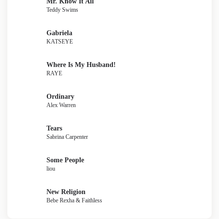
Mr. Know It All
Teddy Swims
Gabriela
KATSEYE
Where Is My Husband!
RAYE
Ordinary
Alex Warren
Tears
Sabrina Carpenter
Some People
liou
New Religion
Bebe Rexha & Faithless