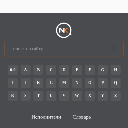
0-9
A
B
C
D
E
F
G
H
I
J
K
L
M
N
O
P
Q
R
S
T
U
V
W
X
Y
Z
Исполнители
Словарь