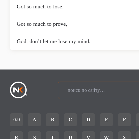
Got so much to lose,
Got so much to prove,
God, don’t let me lose my mind.
0-9
A
B
C
D
E
F
R
S
T
U
V
W
X