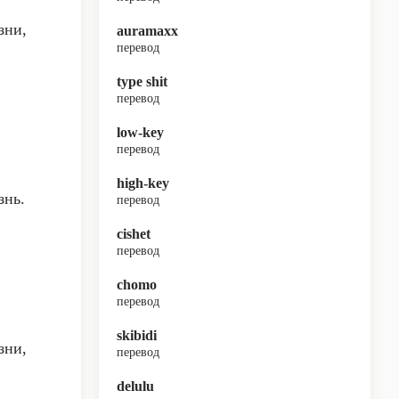
зни,
auramaxx
перевод
type shit
перевод
low-key
перевод
high-key
знь.
перевод
cishet
перевод
chomo
перевод
skibidi
зни,
перевод
delulu