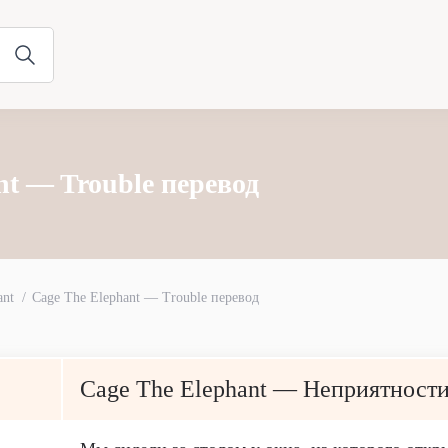
nt — Trouble перевод
ant
Cage The Elephant — Trouble перевод
Cage The Elephant — Неприятност