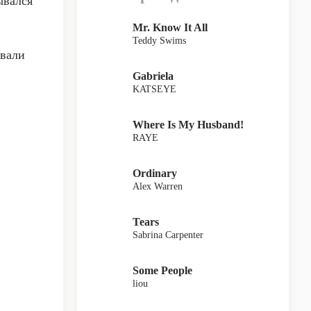
ывался
Mr. Know It All
Teddy Swims
ывали
Gabriela
KATSEYE
Where Is My Husband!
RAYE
Ordinary
Alex Warren
Tears
Sabrina Carpenter
Some People
liou