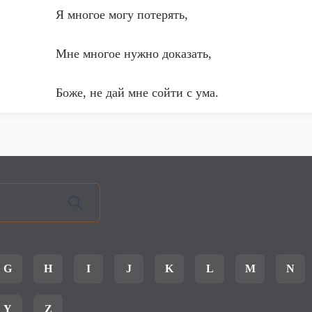
Я многое могу потерять,
Мне многое нужно доказать,
Боже, не дай мне сойти с ума.
G
H
I
J
K
L
M
N
Y
Z