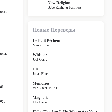
New Religion
Bebe Rexha & Faithless
знь.
Новые Переводы
Le Petit Pêcheur
Manon Lisa
зни,
Whisper
Joel Corry
Girl
Jonas Blue
Memories
ой.
VIZE feat. ESKE
Magnetic
огда
The Bausa
Hello (The Sun Is Up Where Are You)