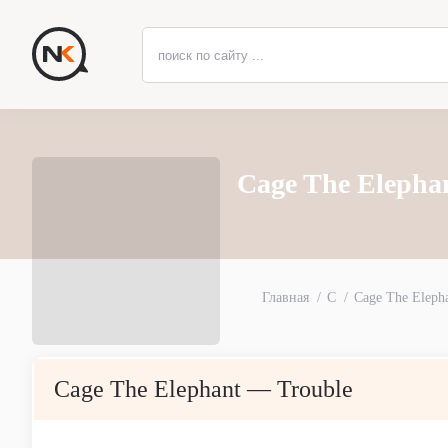
Cage The Elepha
Главная
C
Cage The Eleph
Cage The Elephant — Trouble