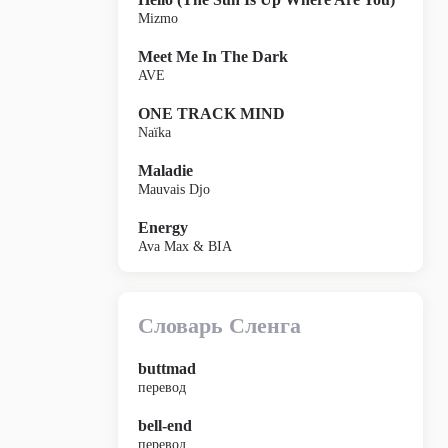
Mizmo
Meet Me In The Dark
AVE
ONE TRACK MIND
Naïka
Maladie
Mauvais Djo
Energy
Ava Max & BIA
Словарь Сленга
buttmad
перевод
bell-end
перевод