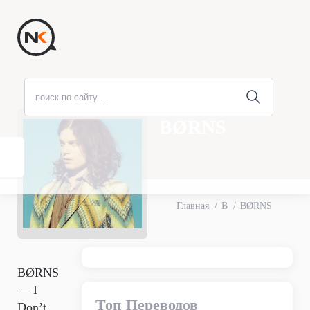
BØRNS
Главная
B
BØRNS
BØRNS
— I
Топ Переводов
Don’t