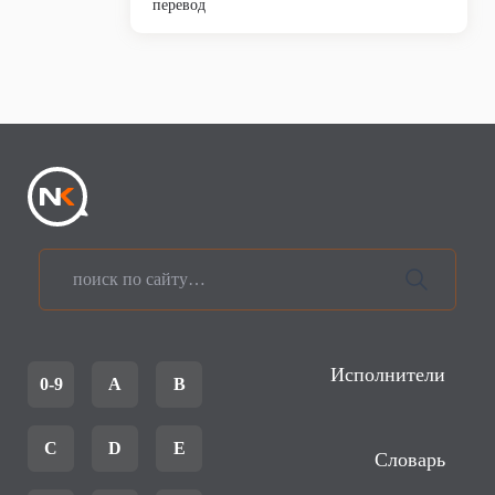
перевод
Исполнители
0-9
A
B
C
D
E
Словарь