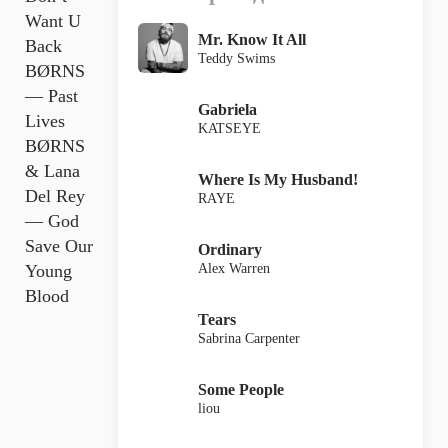
Want U
Mr. Know It All
Back
Teddy Swims
BØRNS
— Past
Gabriela
Lives
KATSEYE
BØRNS
& Lana
Where Is My Husband!
Del Rey
RAYE
— God
Save Our
Ordinary
Alex Warren
Young
Blood
Tears
Sabrina Carpenter
Some People
liou