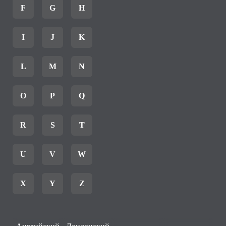
F
G
H
I
J
K
L
M
N
O
P
Q
R
S
T
U
V
W
X
Y
Z