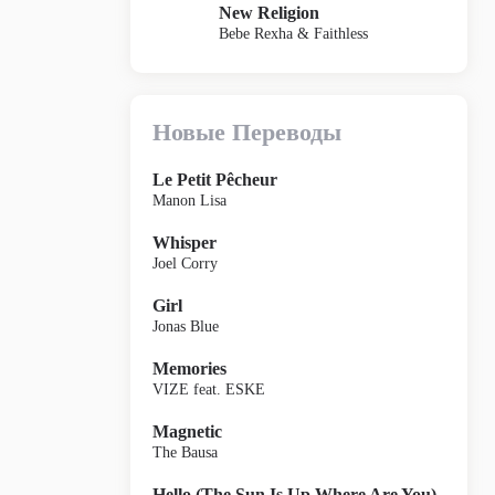
New Religion
Bebe Rexha & Faithless
Новые Переводы
Le Petit Pêcheur
Manon Lisa
Whisper
Joel Corry
Girl
Jonas Blue
Memories
VIZE feat. ESKE
Magnetic
The Bausa
Hello (The Sun Is Up Where Are You)